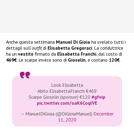
Anche questa settimana
Manuel Di Gioia
ha svelato tutti i
dettagli sull’
outfit
di
Elisabetta Gregoraci
. La conduttrice
ha un
vestito
firmato da
Elisabetta Franchi
, dal costo di
469€
. Le scarpe invece sono di
Gioselin
, e costano
120€
.
Look Elisabetta
Abito ElisabettaFranchi €469
Scarpe Gioselin (sponsor) €120
#gfvip
pic.twitter.com/oaK6CoqlVE
— ManuelDiGioia (@DiGioiaManuel)
December
11, 2020