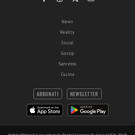
News
Reality
Social
Gossip
Sanremo
Cucina
ABBONATI
NEWSLETTER
Visibilia Editrice S.r.l.
con sede in Via Privata Giovannino De Grassi 12/12A, 20123