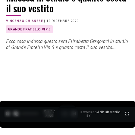
il suo vestito
VINCENZO CHIANESE
|
12 DICEMBRE 2020
GRANDE FRATELLO VIP 5
Ecco cosa indossa questa sera Elisabetta Gregoraci in studio
al Grande Fratello Vip 5 e quanto costa il suo vestito…
0:27 /
Ad
hub
Media
POWERED
1
/
2
3:35
BY