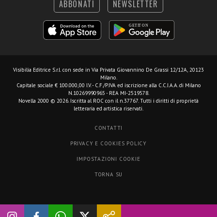
ABBONATI
NEWSLETTER
Visibilia Editrice S.r.l.
con sede in Via Privata Giovannino De Grassi 12/12A, 20123
Milano.
Capitale sociale € 100.000,00 I.V. - C.F./P.IVA ed iscrizione alla C.C.I.A.A. di Milano
N.10269990965 - REA MI-2519578.
Novella 2000 © 2026. Iscritta al ROC con il n.37767. Tutti i diritti di proprietà
letteraria ed artistica riservati.
CONTATTI
PRIVACY E COOKIES POLICY
IMPOSTAZIONI COOKIE
TORNA SU