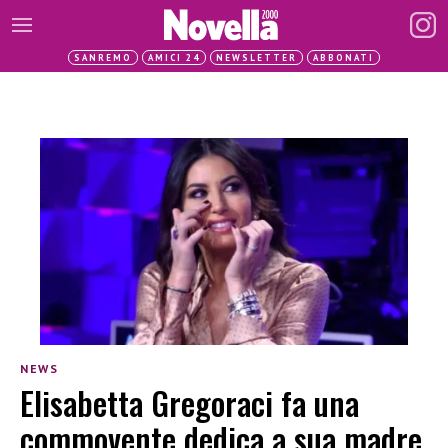
SANREMO
AMICI 24
NEWSLETTER
ABBONATI
NEWS
Elisabetta Gregoraci fa una
commovente dedica a sua madre