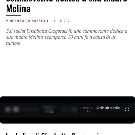
Melina
VINCENZO CHIANESE
|
1 LUGLIO 2021
Sui social Elisabetta Gregoraci fa una commovente dedica a
sua madre Melina, scomparsa 10 anni fa a causa di un
tumore.
0:28 /
Ad
hub
Media
POWERED
1
/
2
3:35
BY