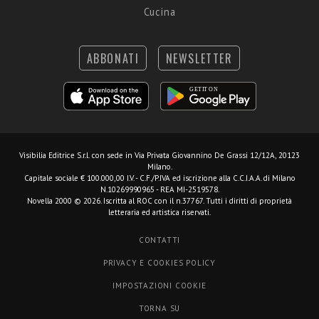
Cucina
ABBONATI
NEWSLETTER
Visibilia Editrice S.r.l.
con sede in Via Privata Giovannino De Grassi 12/12A, 20123
Milano.
Capitale sociale € 100.000,00 I.V. - C.F./P.IVA ed iscrizione alla C.C.I.A.A. di Milano
N.10269990965 - REA MI-2519578.
Novella 2000 © 2026. Iscritta al ROC con il n.37767. Tutti i diritti di proprietà
letteraria ed artistica riservati.
CONTATTI
PRIVACY E COOKIES POLICY
IMPOSTAZIONI COOKIE
TORNA SU