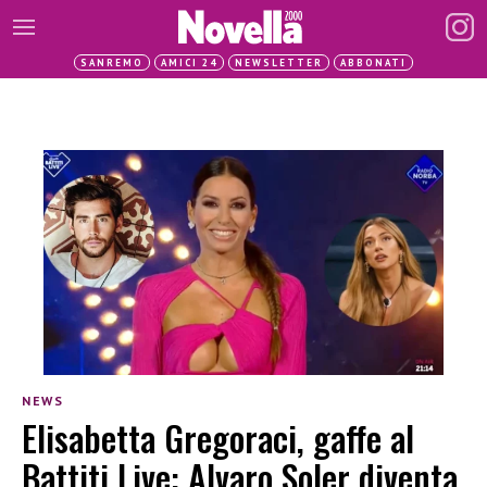
SANREMO
AMICI 24
NEWSLETTER
ABBONATI
NEWS
Elisabetta Gregoraci, gaffe al
Battiti Live: Alvaro Soler diventa