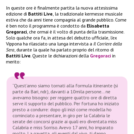
In queste ore è finalmente partita la nuova attesissima
edizione di
Battiti Live
, la tradizionale kermesse musicale
estiva che da anni tiene compagnia al grande pubblico. Come
è ben noto il programma è condotto da
Elisabetta
Gregoraci
, che ormai è il volto di punta della trasmissione.
Solo qualche ora fa, in attesa del debutto ufficiale, l’ex
Vippona ha rilasciato una lunga intervista a
Il Corriere della
Sera
, durante la quale ha parlato proprio del ritorno di
Battiti Live
. Queste le dichiarazioni della
Gregoraci
in
merito:
“Quest’anno siamo tornati alla formula itinerante (si
parte da Bari, ndr.), davanti a 10mila persone… ne
avevamo bisogno: per reggere quattro ore di diretta
serve il supporto del pubblico. Per fortuna ho iniziato
presto a condurre: dopo gli inizi come modella ho
cominciato a presentare, in giro per la Calabria le
serate dei concorsi grazie ai quali ero diventata miss
Calabria e miss Sorriso. Avevo 17 anni, ho imparato
molto. La gavetta, gli eventi dal vivo, ti danno