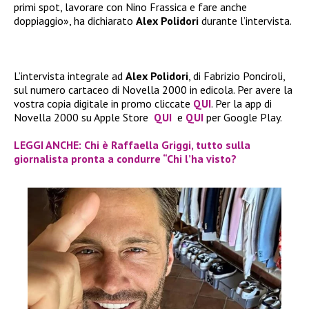
primi spot, lavorare con Nino Frassica e fare anche
doppiaggio», ha dichiarato
Alex Polidori
durante l’intervista.
L’intervista integrale ad
Alex Polidori
, di Fabrizio Ponciroli,
sul numero cartaceo di Novella 2000 in edicola. Per avere la
vostra copia digitale in promo cliccate
QUI
. Per la app di
Novella 2000 su Apple Store
QUI
e
QUI
per Google Play.
LEGGI ANCHE: Chi è Raffaella Griggi, tutto sulla
giornalista pronta a condurre “Chi l’ha visto?