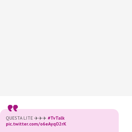
QUESTA LITE ✈️✈️✈️
#TvTalk
pic.twitter.com/o6eAyqO2rK