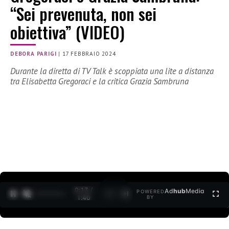
“Sei prevenuta, non sei
obiettiva” (VIDEO)
DEBORA PARIGI
|
17 FEBBRAIO 2024
Durante la diretta di TV Talk è scoppiata una lite a distanza
tra Elisabetta Gregoraci e la critica Grazia Sambruna
0:15 /
Ad
hub
Media
POWERED
1
/
2
1:40
BY