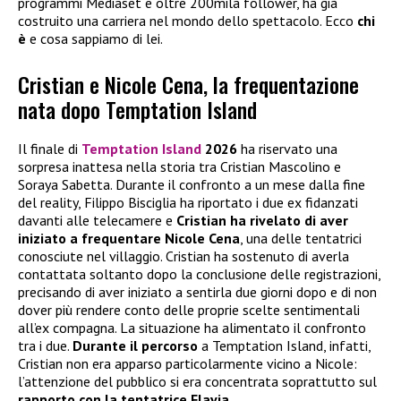
programmi Mediaset e oltre 200mila follower, ha già
costruito una carriera nel mondo dello spettacolo. Ecco
chi
è
e cosa sappiamo di lei.
Cristian e Nicole Cena, la frequentazione
nata dopo Temptation Island
Il finale di
Temptation Island
2026
ha riservato una
sorpresa inattesa nella storia tra Cristian Mascolino e
Soraya Sabetta. Durante il confronto a un mese dalla fine
del reality, Filippo Bisciglia ha riportato i due ex fidanzati
davanti alle telecamere e
Cristian ha rivelato di aver
iniziato a frequentare
Nicole Cena
, una delle tentatrici
conosciute nel villaggio. Cristian ha sostenuto di averla
contattata soltanto dopo la conclusione delle registrazioni,
precisando di aver iniziato a sentirla due giorni dopo e di non
dover più rendere conto delle proprie scelte sentimentali
all’ex compagna. La situazione ha alimentato il confronto
tra i due.
Durante il percorso
a Temptation Island, infatti,
Cristian non era apparso particolarmente vicino a Nicole:
l’attenzione del pubblico si era concentrata soprattutto sul
rapporto con la tentatrice Flavia
.