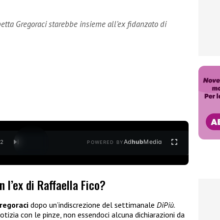
betta Gregoraci starebbe insieme all’ex fidanzato di
Ad
hub
Media
/
2
POWERED BY
 l’ex di Raffaella Fico?
regoraci
dopo un’indiscrezione del settimanale
DiPiù
.
otizia con le pinze, non essendoci alcuna dichiarazioni da