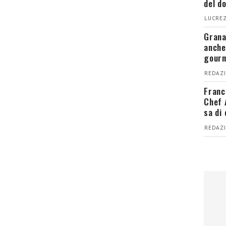
del d
LUCREZ
Grana
anche
gour
REDAZI
Franc
Chef 
sa di
REDAZI