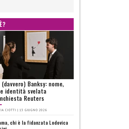
 È?
è (davvero) Banksy: nome,
 e identità svelata
’inchiesta Reuters
IA CIOTTI | 13 GIUGNO 2026
ma, chi è la fidanzata Lodovica
rini