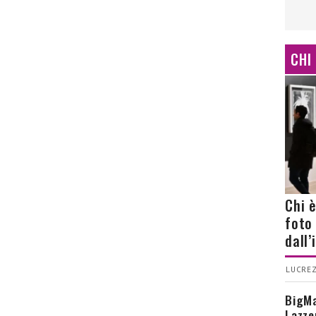
CHI
Chi 
foto
dall
LUCREZ
BigMa
Lazze