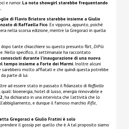
voci e rumor.
La nota showgirl starebbe frequentando
.
oglie di Flavio Briatore starebbe insieme a Giulio
anzato di Raffaella Fico
. Ex vippona, appunto, poiché
i era nella scorsa edizione, mentre la Gregoraci in quella
, dopo tante chiacchiere su questo presunto flirt,
DiPiù
. Nello specifico, il settimanale ha raccontato
 conosciuti durante l’inaugurazione di una nuova
el tempo insieme a Forte dei Marmi
. Inoltre alcuni
due sarebbero molto affiatati e che quindi questa potrebbe
a parte di lui.
oltre ad essere stato in passato il fidanzato di
Raffaella
, quali: bioenergia, hotel di lusso, energia rinnovabile e
2
, ha dichiarato in una intervista che l’attività che lo
l’abbigliamento, e dunque il famoso marchio
Rifle
,
etta Gregoraci e Giulio Fratini è solo
 prendere il gossip per quello che è. A tal proposito siamo