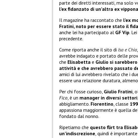
parte dei diretti interessati, ma solo 
l’ex fidanzato di un’altra ex vippona
Il magazine ha raccontato che
l’ex m
Fratini, noto per essere stato il fid
anche lei ha partecipato al
GF Vip
. Le
precedente.
Come riporta anche il sito di
Isa e Chia
avrebbe indagato e portato delle prove
che
Elisabetta
e
Giulio
si sarebbero
attività e che avrebbero passato d
amici di lui avrebbero rivelato che i 
essere una relazione duratura, almeno d
Per chi fosse curioso,
Giulio Fratini
, 
Fico
, è un
manager in diversi settori
abbigliamento.
Fiorentino
, classe
199
appassiona maggiormente è quella del
fondato dal nonno.
Ripetiamo che
questo flirt tra Elisab
un’indiscrezione
, quindi è importante