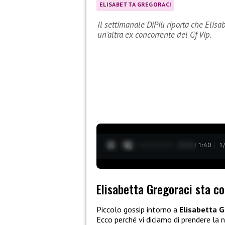
ELISABETTA GREGORACI
Il settimanale DiPiù riporta che Elisa
un’altra ex concorrente del Gf Vip.
0:13 / 1:40
1
Elisabetta Gregoraci sta con
Piccolo gossip intorno a
Elisabetta G
Ecco perché vi diciamo di prendere la n