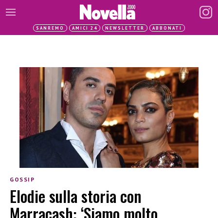
SANREMO
AMICI 24
NEWSLETTER
ABBONATI
GOSSIP
Elodie sulla storia con
Marracash: ‘Siamo molto