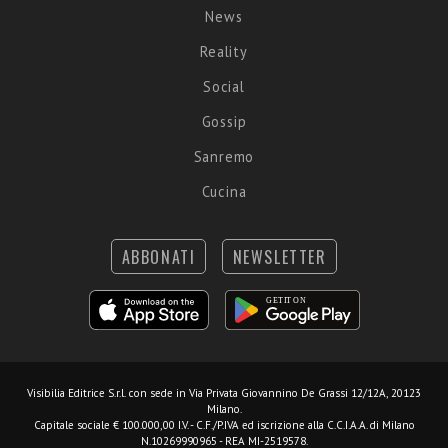
News
Reality
Social
Gossip
Sanremo
Cucina
ABBONATI
NEWSLETTER
Visibilia Editrice S.r.l.
con sede in Via Privata Giovannino De Grassi 12/12A, 20123
Milano.
Capitale sociale € 100.000,00 I.V. - C.F./P.IVA ed iscrizione alla C.C.I.A.A. di Milano
N.10269990965 - REA MI-2519578.