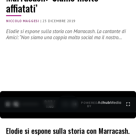
affiatati’
NICCOLO MAGGESI
|
23 DICEMBRE 2019
Elodie si espone sulla storia con Marracash. La cantante di
Amici: “Non siamo una coppia molto social ma il nostro…
0:12 /
Ad
hub
Media
POWERED
1
/
2
1:40
BY
Elodie si espone sulla storia con Marracash.