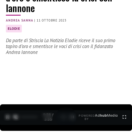
Iannone
ANDREA SANNA
|
11 OTTOBRE 2023
ELODIE
Da parte di Striscia La Notizia Elodie riceve il suo primo
tapiro d’oro e smentisce le voci di crisi con il fidanzato
Andrea Iannone
0:29 /
Ad
hub
Media
POWERED
1
/
2
3:35
BY