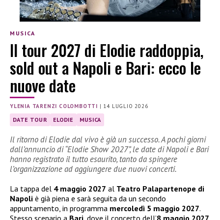
MUSICA
Il tour 2027 di Elodie raddoppia,
sold out a Napoli e Bari: ecco le
nuove date
YLENIA TARENZI COLOMBOTTI
|
14 LUGLIO 2026
DATE TOUR
ELODIE
MUSICA
Il ritorno di Elodie dal vivo è già un successo. A pochi giorni
dall’annuncio di “Elodie Show 2027”, le date di Napoli e Bari
hanno registrato il tutto esaurito, tanto da spingere
l’organizzazione ad aggiungere due nuovi concerti.
La tappa del
4 maggio 2027
al
Teatro Palapartenope di
Napoli
è già piena e sarà seguita da un secondo
appuntamento, in programma
mercoledì 5 maggio 2027
.
Stesso scenario a
Bari
, dove il concerto dell’
8 maggio 2027