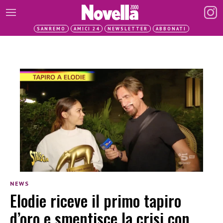
SANREMO
AMICI 24
NEWSLETTER
ABBONATI
NEWS
Elodie riceve il primo tapiro
d’oro e smentisce la crisi con