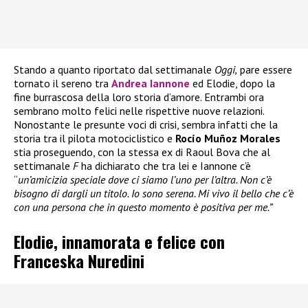
Stando a quanto riportato dal settimanale
Oggi,
pare essere
tornato il sereno tra
Andrea Iannone
ed Elodie, dopo la
fine burrascosa della loro storia d’amore. Entrambi ora
sembrano molto felici nelle rispettive nuove relazioni.
Nonostante le presunte voci di crisi, sembra infatti che la
storia tra il pilota motociclistico e
Rocío Muñoz Morales
stia proseguendo, con la stessa ex di Raoul Bova che al
settimanale
F
ha dichiarato che tra lei e Iannone c’è
“
un’amicizia speciale dove ci siamo l’uno per l’altra. Non c’è
bisogno di dargli un titolo. Io sono serena. Mi vivo il bello che c’è
con una persona che in questo momento è positiva per me.”
Elodie, innamorata e felice con
Franceska Nuredini