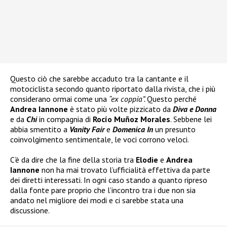
Questo ciò che sarebbe accaduto tra la cantante e il
motociclista secondo quanto riportato dalla rivista, che i più
considerano ormai come una
“ex coppia”.
Questo perché
Andrea Iannone
è stato più volte pizzicato da
Diva e Donna
e da
Chi
in compagnia di
Rocío Muñoz Morales
. Sebbene lei
abbia smentito a
Vanity Fair
e
Domenica In
un presunto
coinvolgimento sentimentale, le voci corrono veloci.
C’è da dire che la fine della storia tra
Elodie
e
Andrea
Iannone
non ha mai trovato l’ufficialità effettiva da parte
dei diretti interessati. In ogni caso stando a quanto ripreso
dalla fonte pare proprio che l’incontro tra i due non sia
andato nel migliore dei modi e ci sarebbe stata una
discussione.