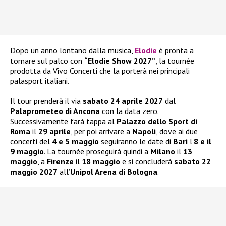
Dopo un anno lontano dalla musica,
Elodie
è pronta a
tornare sul palco con
“Elodie Show 2027”
, la tournée
prodotta da Vivo Concerti che la porterà nei principali
palasport italiani.
Il tour prenderà il via
sabato 24 aprile 2027
dal
Palaprometeo di Ancona
con la data zero.
Successivamente farà tappa al
Palazzo dello Sport di
Roma
il
29 aprile
, per poi arrivare a
Napoli
, dove ai due
concerti del
4 e 5 maggio
seguiranno le date di
Bari
l’
8 e il
9 maggio
. La tournée proseguirà quindi a
Milano
il
13
maggio
, a
Firenze
il
18 maggio
e si concluderà
sabato 22
maggio 2027
all’
Unipol Arena di Bologna
.