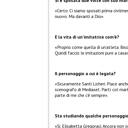
Si è sposata due volte con suo mari
«Certo. Ci siamo sposati prima civilmen
nuovo. Ma davanti a Dio».
E la vita di un’imitatrice com’è?
«Proprio come quella di un’atleta. Bis
Quindi faccio le imitazioni pure a casa»
Il personaggio a cui è legata?
«Sicuramente Santi Licheri. Piace anche
scenografo di Mediaset. Partì col mar
parte di me che c’è sempre».
Sta studiando qualche personaggi
«Si. Elisabetta Gregoraci. Ancora non 