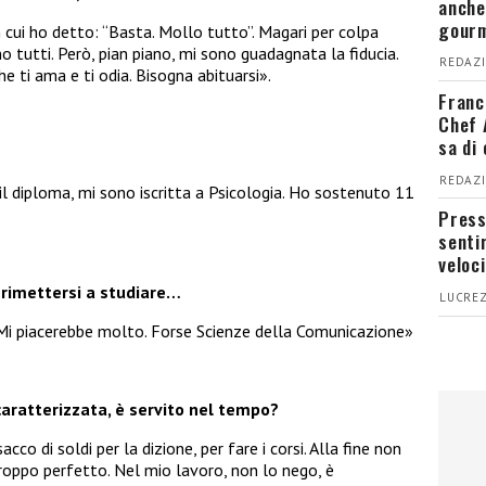
anche
gour
cui ho detto: “Basta. Mollo tutto”. Magari per colpa
 tutti. Però, pian piano, mi sono guadagnata la fiducia.
REDAZI
e ti ama e ti odia. Bisogna abituarsi».
Franc
Chef 
sa di
REDAZI
 il diploma, mi sono iscritta a Psicologia. Ho sostenuto 11
Press
senti
veloci
 rimettersi a studiare…
LUCREZ
 Mi piacerebbe molto. Forse Scienze della Comunicazione»
 caratterizzata, è servito nel tempo?
o di soldi per la dizione, per fare i corsi. Alla fine non
roppo perfetto. Nel mio lavoro, non lo nego, è