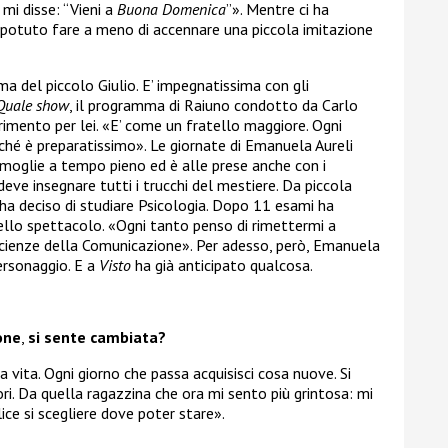
mi disse: “Vieni a
Buona Domenica
”». Mentre ci ha
potuto fare a meno di accennare una piccola imitazione
del piccolo Giulio. E’ impegnatissima con gli
 Quale show
, il programma di Raiuno condotto da Carlo
erimento per lei. «E’ come un fratello maggiore. Ogni
hé è preparatissimo». Le giornate di Emanuela Aureli
moglie a tempo pieno ed è alle prese anche con i
 deve insegnare tutti i trucchi del mestiere. Da piccola
ha deciso di studiare Psicologia. Dopo 11 esami ha
llo spettacolo. «Ogni tanto penso di rimettermi a
Scienze della Comunicazione». Per adesso, però, Emanuela
ersonaggio. E a
Visto
ha già anticipato qualcosa.
one
,
si sente cambiata?
vita. Ogni giorno che passa acquisisci cosa nuove. Si
ori. Da quella ragazzina che ora mi sento più grintosa: mi
ce si scegliere dove poter stare».