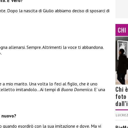
to. E’ vero?
te. Dopo la nascita di Giulio abbiamo deciso di sposarci di
CHI
ogna allenarsi. Sempre. Altrimenti la voce ti abbandona.
.
 a mio marito. Una volta lo feci al figlio, che è uno
Chi 
telletto imitandolo…Ai tempi di
Buona Domenica
. E’ una
foto
dall
o nuovo?
LUCREZ
so quando esordirò con la sua imitazione e dove. Ma vi
BigMa