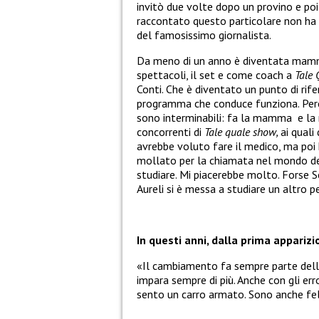
invitò due volte dopo un provino e poi 
raccontato questo particolare non ha 
del famosissimo giornalista.
Da meno di un anno è diventata mamma 
spettacoli, il set e come coach a
Tale
Conti. Che è diventato un punto di rif
programma che conduce funziona. Perc
sono interminabili: fa la mamma e la 
concorrenti di
Tale quale show,
ai quali
avrebbe voluto fare il medico, ma poi 
mollato per la chiamata nel mondo de
studiare. Mi piacerebbe molto. Forse 
Aureli si è messa a studiare un altro p
In questi anni, dalla prima apparizi
«Il cambiamento fa sempre parte della 
impara sempre di più. Anche con gli err
sento un carro armato. Sono anche feli