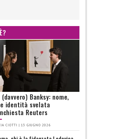
 È?
è (davvero) Banksy: nome,
 e identità svelata
’inchiesta Reuters
IA CIOTTI | 13 GIUGNO 2026
ma, chi è la fidanzata Lodovica