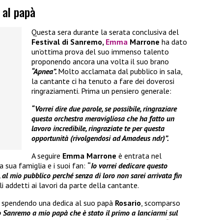
 al papà
Questa sera durante la serata conclusiva del
Festival di Sanremo,
Emma
Marrone
ha dato
un’ottima prova del suo immenso talento
proponendo ancora una volta il suo brano
“Apnea”.
Molto acclamata dal pubblico in sala,
la cantante ci ha tenuto a fare dei doverosi
ringraziamenti. Prima un pensiero generale:
“Vorrei dire due parole, se possibile, ringraziare
questa orchestra meravigliosa che ha fatto un
lavoro incredibile, ringraziate te per questa
opportunità (rivolgendosi ad Amadeus ndr)”.
A seguire
Emma Marrone
è entrata nel
a sua famiglia e i suoi fan:
“
Io vorrei dedicare questo
al mio pubblico perché senza di loro non sarei arrivata fin
i addetti ai lavori da parte della cantante.
o, spendendo una dedica al suo papà
Rosario
, scomparso
 Sanremo a mio papà che è stato il primo a lanciarmi sul