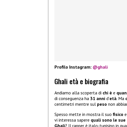
Profilo Instagram:
@ghali
Ghali età e biografia
Andiamo alla scoperta di
chi è
e
quant
di conseguenza ha
31 anni
d’
età
. Ma
centimetri mentre sul
peso
non abbia
Spesso mette in mostra il suo
fisico
e
vi interessa sapere
quali sono le sue
Ghali
? Il rapper è italo-tunisino in qu