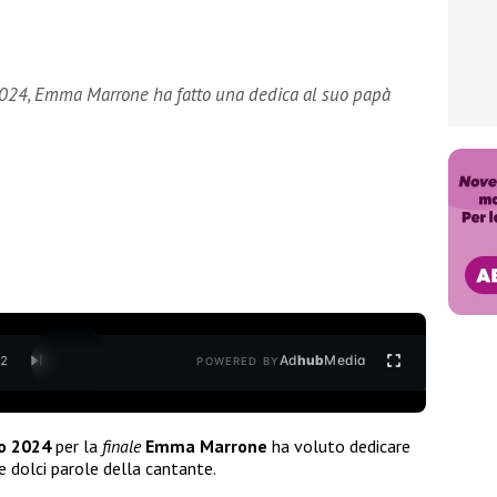
2024, Emma Marrone ha fatto una dedica al suo papà
Ad
hub
Media
/
2
POWERED BY
o 2024
per la
finale
Emma Marrone
ha voluto dedicare
 dolci parole della cantante.