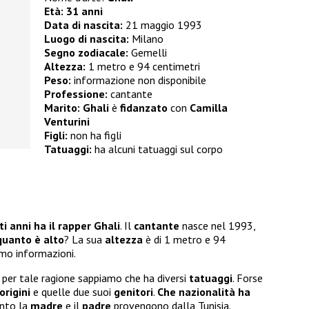
Età: 31 anni
Data di nascita:
21 maggio 1993
Luogo di nascita:
Milano
Segno zodiacale:
Gemelli
Altezza:
1 metro e 94 centimetri
Peso:
informazione non disponibile
Professione:
cantante
Marito:
Ghali
è
fidanzato
con
Camilla
Venturini
Figli:
non ha figli
Tatuaggi:
ha alcuni tatuaggi sul corpo
i anni ha il rapper Ghali
. Il
cantante
nasce nel 1993,
quanto è alto
? La sua
altezza
è di 1 metro e 94
mo informazioni.
 per tale ragione sappiamo che ha diversi
tatuaggi
. Forse
origini
e quelle due suoi
genitori
.
Che nazionalità ha
anto la
madre
e il
padre
provengono dalla Tunisia.