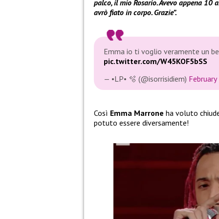
palco, il mio Rosario. Avevo appena 10 a
avrò fiato in corpo. Grazie”.
Emma io ti voglio veramente un be
pic.twitter.com/W45KOF5bSS
— •LP• 🫧 (@isorrisidiem)
February
Così
Emma Marrone
ha voluto chiude
potuto essere diversamente!