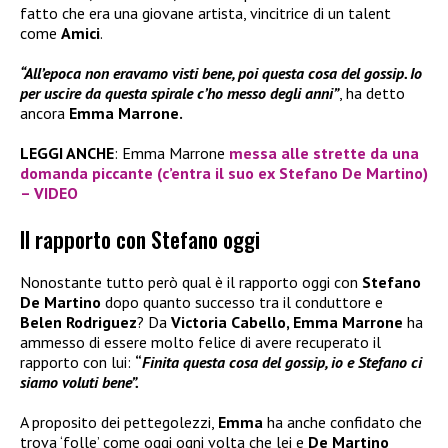
fatto che era una giovane artista, vincitrice di un talent
come
Amici
.
“All’epoca non eravamo visti bene, poi questa cosa del gossip. Io
per uscire da questa spirale c’ho messo degli anni”
, ha detto
ancora
Emma Marrone.
LEGGI ANCHE
: Emma Marrone
messa alle strette da una
domanda piccante (c’entra il suo ex Stefano De Martino)
– VIDEO
Il rapporto con Stefano oggi
Nonostante tutto però qual è il rapporto oggi con
Stefano
De Martino
dopo quanto successo tra il conduttore e
Belen Rodriguez
? Da
Victoria Cabello, Emma Marrone
ha
ammesso di essere molto felice di avere recuperato il
rapporto con lui:
“
Finita questa cosa del gossip, io e Stefano ci
siamo voluti bene”.
A proposito dei pettegolezzi,
Emma
ha anche confidato che
trova ‘folle’ come oggi ogni volta che lei e
De Martino