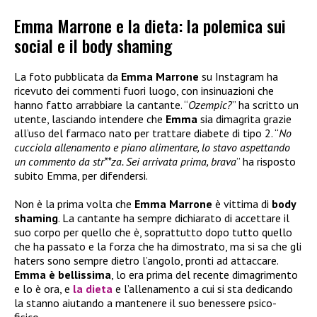
Emma Marrone e la dieta: la polemica sui
social e il body shaming
La foto pubblicata da
Emma Marrone
su Instagram ha
ricevuto dei commenti fuori luogo, con insinuazioni che
hanno fatto arrabbiare la cantante. “
Ozempic?
” ha scritto un
utente, lasciando intendere che
Emma
sia dimagrita grazie
all’uso del farmaco nato per trattare diabete di tipo 2. “
No
cucciola allenamento e piano alimentare, lo stavo aspettando
un commento da str**za. Sei arrivata prima, brava
” ha risposto
subito Emma, per difendersi.
Non è la prima volta che
Emma Marrone
è vittima di
body
shaming
. La cantante ha sempre dichiarato di accettare il
suo corpo per quello che è, soprattutto dopo tutto quello
che ha passato e la forza che ha dimostrato, ma si sa che gli
haters sono sempre dietro l’angolo, pronti ad attaccare.
Emma è bellissima
, lo era prima del recente dimagrimento
e lo è ora, e
la dieta
e l’allenamento a cui si sta dedicando
la stanno aiutando a mantenere il suo benessere psico-
fisico.