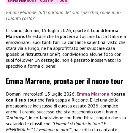
EMMA MARRONE
GOSSIP
TOUR
Emma Marrone, tutti parlano del suo specchio, come mai?
Quanto costa?
Ci siamo, domani, 15 luglio 2026, riparte il tour di
Emma
Marrone
. Un estate che la porterà a toccare tutta Italia e a
emozionare i suoi tanti fan. La cantante salentina, visto che
starà via a lungo, ne ha approfittato per svuotare casa
(possibile ristrutturazione?), condividendo alcune foto con i
suoi follower. Un dettaglio, non è passato inosservato: lo
specchio a forma di pene!
Emma Marrone, pronta per il nuovo tour
Domani, mercoledì 15 luglio 2026,
Emma Marrone
riparte
con il suo tour
che farà tappa a Riccione. E’ lei una delle
protagoniste indiscusse di questa estate 2026, complice
anche il grande successo che sta ottenendo con il brano
“Antidroga”
, in collaborazione con Fabri Fibra, singolo che sta
scalando le classifiche.
“Domani si riparte in tour!! E
MENOMALE!!! Ci vediamo in giro!!
“, ha scritto la cantante