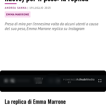
ANDREA SANNA
|
19 LUGLIO 2023
EMMA MARRONE
Presa di mira per l’ennesima volta da alcuni utenti a causa
del suo peso, Emma Marrone replica su Instagram
0:30 /
Ad
hub
Media
POWERED
1
/
2
3:35
BY
La replica di Emma Marrone