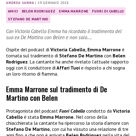
ANDREA SANNA
|
29 GENNAIO 2026
AMICI
BELEN RODRIGUEZ
EMMA MARRONE
FUORI DI CABELLO
STEFANO DE MARTINO
Con Victoria Cabello Emma ha ricordato il tradimento del
suo ex De Martino con Belen e non solo….
Ospite del podcast di
Victoria Cabello, Emma Marrone
è
tornata sul tradimento di
Stefano De Martino
con
Belen
Rodriguez
. La cantante ha anche rivelato l’attuale rapporto
oggi con il conduttore di
Affari Tuoi
e risposto a chi sogna
un loro ritorno di fiamma.
Emma Marrone sul tradimento di De
Martino con Belen
Protagonista del podcast
Fuori Cabello
condotto da
Victoria
Cabello
è stata
Emma Marrone.
Nel corso della
chiacchierata la cantante ha ripercorso la storia d’amore con
Stefano De Martino
, con cui ha vissuto una relazione di tre
anni fino a che non è arrivata
Belen Rodriguez
nella vita del