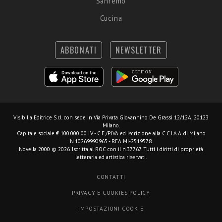
Sanremo
Cucina
ABBONATI
NEWSLETTER
Visibilia Editrice S.r.l.
con sede in Via Privata Giovannino De Grassi 12/12A, 20123
Milano.
Capitale sociale € 100.000,00 I.V. - C.F./P.IVA ed iscrizione alla C.C.I.A.A. di Milano
N.10269990965 - REA MI-2519578.
Novella 2000 © 2026. Iscritta al ROC con il n.37767. Tutti i diritti di proprietà
letteraria ed artistica riservati.
CONTATTI
PRIVACY E COOKIES POLICY
IMPOSTAZIONI COOKIE