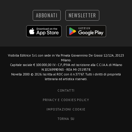
ABBONATI
NEWSLETTER
Visibilia Editrice S.r.l.
con sede in Via Privata Giovannino De Grassi 12/12A, 20123
Milano.
Capitale sociale € 100.000,00 I.V. - C.F./P.IVA ed iscrizione alla C.C.I.A.A. di Milano
N.10269990965 - REA MI-2519578.
Novella 2000 © 2026. Iscritta al ROC con il n.37767. Tutti i diritti di proprietà
letteraria ed artistica riservati.
CONTATTI
PRIVACY E COOKIES POLICY
IMPOSTAZIONI COOKIE
TORNA SU