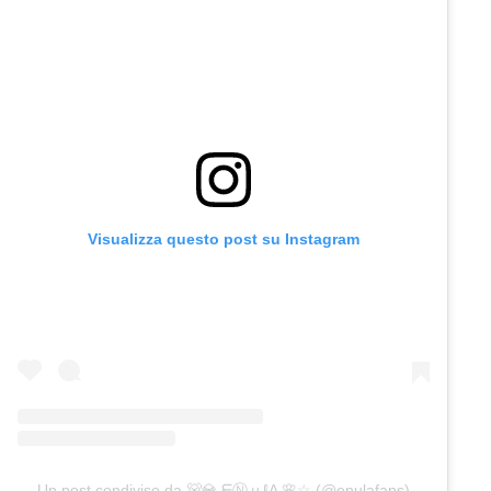
Visualizza questo post su Instagram
Un post condiviso da 🐻💎 ᗴⓃｕℓΔ 🌸☆ (@enulafans)