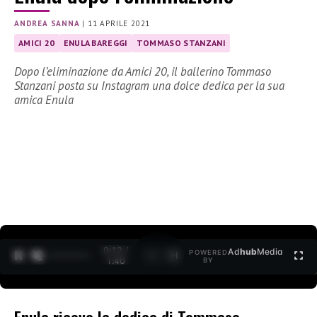
ANDREA SANNA
|
11 APRILE 2021
AMICI 20
ENULA BAREGGI
TOMMASO STANZANI
Dopo l’eliminazione da Amici 20, il ballerino Tommaso
Stanzani posta su Instagram una dolce dedica per la sua
amica Enula
0:13 /
Ad
hub
Media
POWERED
1
/
2
1:40
BY