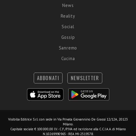
News
Reality
Social
Gossip
Sanremo
Cucina
ABBONATI
NEWSLETTER
Visibilia Editrice S.r.l.
con sede in Via Privata Giovannino De Grassi 12/12A, 20123
Milano.
Capitale sociale € 100.000,00 I.V. - C.F./P.IVA ed iscrizione alla C.C.I.A.A. di Milano
N.10269990965 - REA MI-2519578.