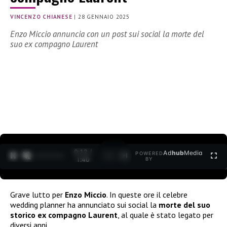
VINCENZO CHIANESE
|
28 GENNAIO 2025
Enzo Miccio annuncia con un post sui social la morte del
suo ex compagno Laurent
0:12 /
Ad
hub
Media
POWERED
1
/
2
1:40
BY
Grave lutto per
Enzo Miccio
. In queste ore il celebre
wedding planner ha annunciato sui social la
morte del suo
storico ex compagno Laurent
, al quale è stato legato per
diversi anni.