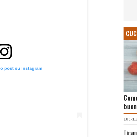
CUC
to post su Instagram
Come
buon
LUCREZ
Tiram