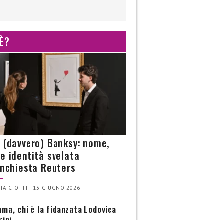
 È?
è (davvero) Banksy: nome,
 e identità svelata
’inchiesta Reuters
IA CIOTTI | 13 GIUGNO 2026
ma, chi è la fidanzata Lodovica
rini