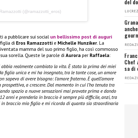
del d
 Ramazzotti (@ramazzotti_eros)
LUCREZ
Grana
anche
gour
ti a pubblicare sui social
un bellissimo post di auguri
 figlia di
Eros Ramazzotti
e
Michelle Hunziker
. La
REDAZI
è diventata mamma del suo primo figlio, ha così commosso
Franc
sua sorella. Queste le parole di
Aurora
per
Raffaela
:
Chef 
i abbia realmente cambiato la vita. È stata la prima dei miei
sa di
da figlia unica e mi ha insegnato, tra le tante cose, un amore
n sapevo di avere bisogno: l’amore fraterno. È quell’amore
REDAZI
n prospettiva, a crescere. Dal momento in cui l’ho tenuta tra
ciando spazio a nuove sensazioni mai provate prima e dando
 anni e prenderla in braccio è sempre più difficile, anzi, tra
 in braccio mio figlio e mi ricorda di quanto sia straordinaria