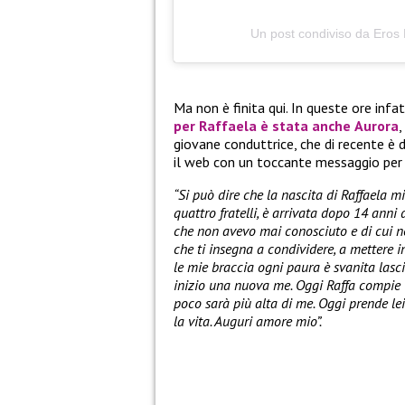
Un post condiviso da Eros
Ma non è finita qui. In queste ore infat
per
Raffaela
è stata anche
Aurora
,
giovane conduttrice, che di recente 
il web con un toccante messaggio per 
“Si può dire che la nascita di Raffaela m
quattro fratelli, è arrivata dopo 14 anni 
che non avevo mai conosciuto e di cui no
che ti insegna a condividere, a mettere i
le mie braccia ogni paura è svanita las
inizio una nuova me. Oggi Raffa compie 12
poco sarà più alta di me. Oggi prende lei
la vita. Auguri amore mio”.