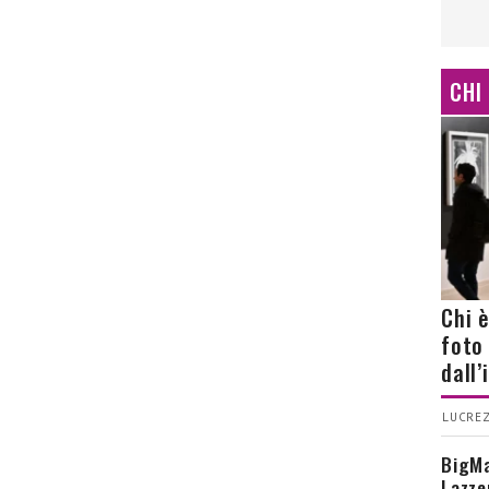
CHI
Chi 
foto
dall
LUCREZ
BigMa
Lazze