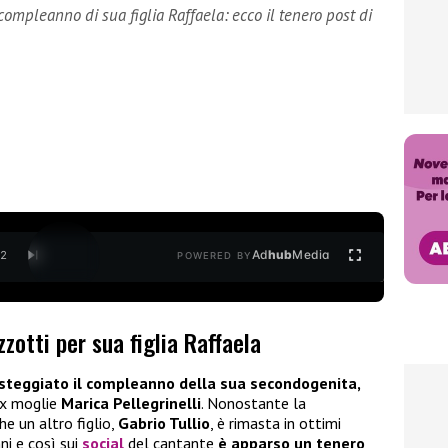
ompleanno di sua figlia Raffaela: ecco il tenero post di
Ad
hub
Media
/
2
POWERED BY
zotti per sua figlia Raffaela
steggiato il compleanno della sua secondogenita,
ex moglie
Marica Pellegrinelli
. Nonostante la
e un altro figlio,
Gabrio Tullio
, è rimasta in ottimi
ni e così sui
social
del cantante
è apparso un tenero