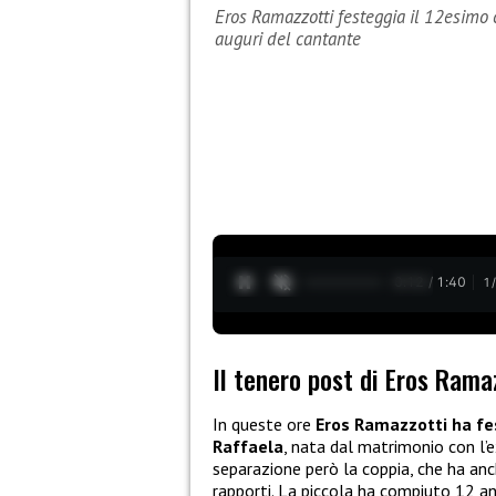
Eros Ramazzotti festeggia il 12esimo c
auguri del cantante
0:13 / 1:40
1
Il tenero post di Eros Ramaz
In queste ore
Eros Ramazzotti ha fe
Raffaela
, nata dal matrimonio con l’
separazione però la coppia, che ha anch
rapporti. La piccola ha compiuto 12 an