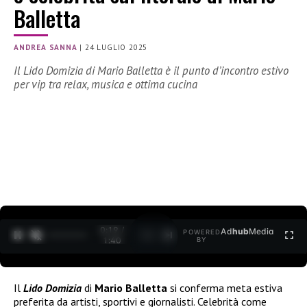
Balletta
ANDREA SANNA
|
24 LUGLIO 2025
Il Lido Domizia di Mario Balletta è il punto d’incontro estivo
per vip tra relax, musica e ottima cucina
0:20 /
Ad
hub
Media
POWERED
1
/
2
1:40
BY
Il
Lido Domizia
di
Mario Balletta
si conferma meta estiva
preferita da artisti, sportivi e giornalisti. Celebrità come