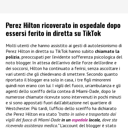
Perez Hilton ricoverato in ospedale dopo
essersi ferito in diretta su TikTok
Molti utenti che hanno assistito ai gesti di autolesionismo di
Perez Hilton in diretta su TikTok hanno subito
chiamato la
polizia
, preoccupati per l’evidente sofferenza psicologica del
noto blogger. In attesa dell’arrivo delle forze dell’ordine e
dei soccorsi, Hilton ha continuato a ferirsi, senza ascoltare i
vari utenti che gli chiedevano di smettere. Secondo quanto
riportato il blogger era solo in casa, i tre figli minorenni
quindi non erano con lui. I vigili del fuoco, un’ambulanza e gli
agenti dello sceriffo della contea di Miami-Dade, dopo le
numerose chiamate ricevute sono intervenuti in pochi minuti
e si sono appostati fuori dall’abitazione nel quartiere di
Westchester. Più tardi, l’ufficio dello sceriffo ha dichiarato
che Perez Hilton era stato
“tratto in salvo e trasportato dai
vigili del fuoco di Miami-Dade
in un
ospedale
locale,
dove sta
ricevendo assistenza medica.”
L’account del blogger è stato