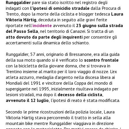
Runggaldier
pare sia stato iscritto nel registro degli
indagati con
l’ipotesi di omicidio stradale
dalla Procura di
Trento, dopo la morte della ciclista e blogger tedesca
Laura
Viktoria Härtig
, deceduta in seguito alle gravi ferite
riportate nell’
incidente
avvenuto il
23 giugno sulla strada
del Passo Sella
, nel territorio di Canazei. Si tratta di un
atto dovuto da parte degli inquirenti
per consentire gli
accertamenti sulla dinamica dello schianto.
Runggaldier, 57 anni, originario di Bressanone, era alla guida
della sua moto quando si è verificato lo
scontro frontale
con la bicicletta della giovane donna, che si trovava in
Trentino insieme al marito per il loro viaggio di nozze. L’ex
atleta azzurro, medaglia d’argento nella discesa libera ai
Mondiali del 1991 e vincitore della Coppa del mondo di
supergigante nel 1995, inizialmente risultava indagato per
lesioni stradali, ma dopo il
decesso della ciclista
,
avvenuto il 12 luglio
, l’ipotesi di reato è stata modificata.
Secondo le prime ricostruzioni della polizia locale, Laura
Viktoria Härtig stava percorrendo il tratto in sella alla
mountain bike mentre Runggaldier viaggiava in direzione
opposta con la motocicletta. Per motivi ancora da chiarire, i