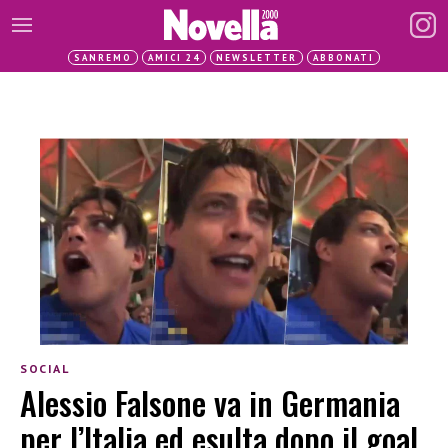
SANREMO
AMICI 24
NEWSLETTER
ABBONATI
SOCIAL
Alessio Falsone va in Germania
per l’Italia ed esulta dopo il goal