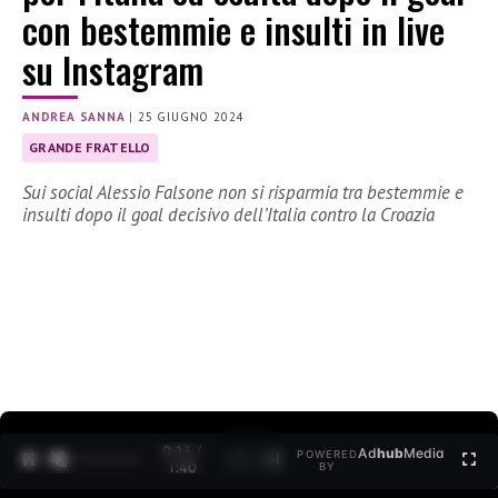
con bestemmie e insulti in live
su Instagram
ANDREA SANNA
|
25 GIUGNO 2024
GRANDE FRATELLO
Sui social Alessio Falsone non si risparmia tra bestemmie e
insulti dopo il goal decisivo dell’Italia contro la Croazia
0:15 /
Ad
hub
Media
POWERED
1
/
2
1:40
BY