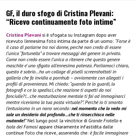
GF, il duro sfogo di Cristina Plevani:
“Ricevo continuamente foto intime”
Cristina Plevani
si è sfogata su Instagram dopo aver
ricevuto l’ennesima foto intima da parte di un uomo:
“Forse è
il caso di parlarne tra noi donne, perché non credo di essere
l’unica “fortunella” a trovare messaggi del genere in privato.
Come non credo essere l’unica a ritenere che questo genere
maschile e’ uno sfigato all’ennesima potenza. Parliamoci chiaro,
questo è sobrio…ho un collage di piselli screenshottati in
galleria che fa invidia a pornhub – ovviamente con allegati i
profili di provenienza. Mi chiedo: “quando te lo guardi, lo
fotografi e ce lo spedisci, che reazione ti aspetti da noi
fanciulle?!…che masturbazione mentale ti fai ad immaginarci
mentre riceviamo la tua posta virtuale?”. Perché io ti smonto
l’entusiasmo in un nano secondo:
nel momento che lo vedo mi
sale un desiderio dal profondo…che ti rinsecchisca nelle
mutande!
”
Nel lungo post la vincitrice di
Grande Fratello
e
Isola dei Famosi
appare chiaramente infastidita dalle
continue foto che riceve, asserendo che:
è facile immaginare