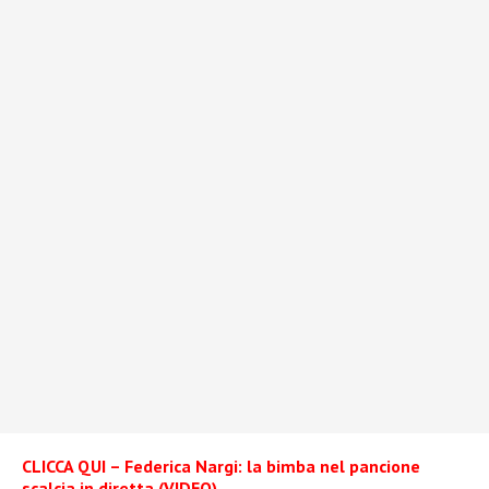
CLICCA QUI – Federica Nargi: la bimba nel pancione
scalcia in diretta (VIDEO)