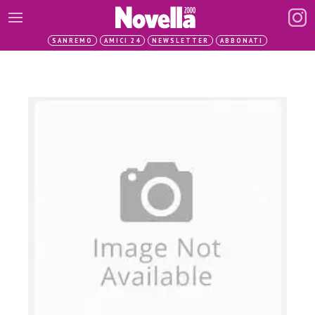
SANREMO
AMICI 24
NEWSLETTER
ABBONATI