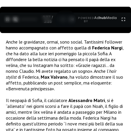
0:27 /
Ad
hub
Media
POWERED
1
/
2
3:35
BY
Anche le gravidanze, ormai, sono social. Tantissimi follower
hanno accompagnato con affetto quella di
Federica Nargi
,
che ha dato alla luce ieri pomeriggio la piccola Sofia. A
diffondere la bella notizia ci ha pensato il papà della ex
velina, che su Instagram ha scritto: «Grazie ragazzi… da
nonno Claudio. Mi avete regalato un sogno». Anche l’
hair
stylist
di Federica,
Max Valvano
, ha voluto dimostrare il suo
affetto, pubblicando un post semplice, ma eloquente:
«Benvenuta principessa».
Il neopapà di Sofia, il calciatore
Alessandro Matri
, si è
“allenato” nei giorni scorsi a fare il papà con Noah, il figlio di
amici, mentre l’ex velina è andata a passeggio per Milano in
occasione della settimana della moda. Federica Nargi ha
definito quest’ultimo periodo “i nove mesi più belli della sua
vita” e in tantissime foto ha posato insieme al compagno.