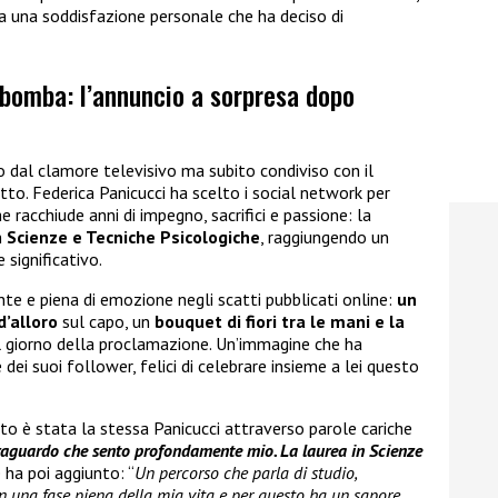
iva una soddisfazione personale che ha deciso di
 bomba: l’annuncio a sorpresa dopo
dal clamore televisivo ma subito condiviso con il
tto. Federica Panicucci ha scelto i social network per
racchiude anni di impegno, sacrifici e passione: la
n
Scienze e Tecniche Psicologiche
, raggiungendo un
significativo.
nte e piena di emozione negli scatti pubblicati online:
un
d’alloro
sul capo, un
bouquet di fiori tra le mani e la
giorno della proclamazione. Un’immagine che ha
ei suoi follower, felici di celebrare insieme a lei questo
ato è stata la stessa Panicucci attraverso parole cariche
raguardo che sento profondamente mio. La laurea in Scienze
e ha poi aggiunto: “
Un percorso che parla di studio,
a in una fase piena della mia vita e per questo ha un sapore