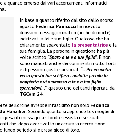
 a quanto emerso dai vari accertamenti informatici
na.
In base a quanto riferito dal sito dallo scorso
agosto
Federica Panicucci
ha ricevuto
durissimi messaggi minatori (anche di morte)
indirizzati a lei e suo figlio. Qualcosa che ha
chiaramente spaventato
la presentatrice
e la
sua famiglia. La persona in questione ha più
volte scritto
“Sparo a te e a tuo figlio”
.
E non
sono mancati anche dei commenti molto forti
e di pessimo gusto sui social:
“… Per vendetta
verso questa tua schifosa condotta prendo la
doppietta e vi ammazzo a te e a tuo figlio
sparandovi…”
, questo uno dei tanti riportati da
TGCom 24.
rze dell’ordine avrebbe infastidito non solo
Federica
le Hunziker.
Secondo quanto si apprende l’ex moglie di
ei pesanti messaggi a sfondo sessista e sessuale.
enti che, dopo aver svolto un’accurata ricerca, sono
to lungo periodo si è presa gioco di loro.