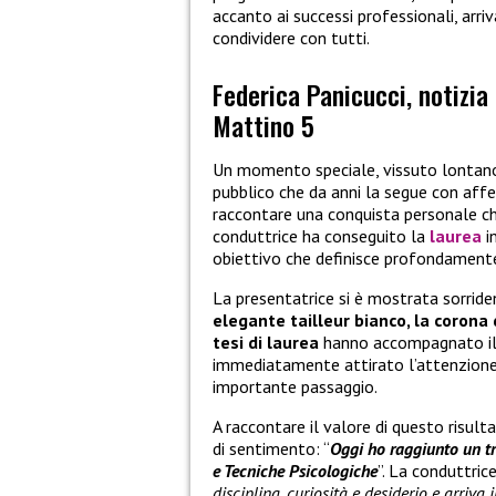
accanto ai successi professionali, arr
condividere con tutti.
Federica Panicucci, notizia
Mattino 5
Un momento speciale, vissuto lontano 
pubblico che da anni la segue con affe
raccontare una conquista personale che 
conduttrice ha conseguito la
laurea
i
obiettivo che definisce profondamente 
La presentatrice si è mostrata sorride
elegante tailleur bianco, la corona 
tesi di laurea
hanno accompagnato il 
immediatamente attirato l’attenzione d
importante passaggio.
A raccontare il valore di questo risult
di sentimento: “
Oggi ho raggiunto un t
e Tecniche Psicologiche
”. La conduttric
disciplina, curiosità e desiderio e arriv