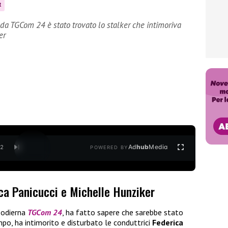
R
 da TGCom 24 è stato trovato lo stalker che intimoriva
er
Ad
hub
Media
/
2
POWERED BY
ica Panicucci e Michelle Hunziker
a odierna
TGCom 24
, ha fatto sapere che sarebbe stato
mpo, ha intimorito e disturbato le conduttrici
Federica