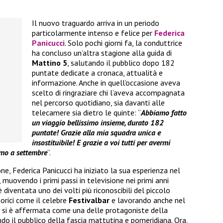
Il nuovo traguardo arriva in un periodo
particolarmente intenso e felice per
Federica
Panicucci
. Solo pochi giorni fa, la conduttrice
ha concluso un’altra stagione alla guida di
Mattino 5
, salutando il pubblico dopo 182
puntate dedicate a cronaca, attualità e
informazione. Anche in quell’occasione aveva
scelto di ringraziare chi l’aveva accompagnata
nel percorso quotidiano, sia davanti alle
telecamere sia dietro le quinte: “
Abbiamo fatto
un viaggio bellissimo insieme, durato 182
puntate! Grazie alla mia squadra unica e
insostituibile! E grazie a voi tutti per avermi
iamo a settembre
”.
one, Federica Panicucci ha iniziato la sua esperienza nel
uovendo i primi passi in televisione nei primi anni
 diventata uno dei volti più riconoscibili del piccolo
rici come il celebre
Festivalbar
e lavorando anche nel
ni si è affermata come una delle protagoniste della
 il pubblico della fascia mattutina e pomeridiana. Ora,