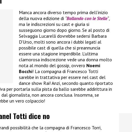
i
Manca ancora diverso tempo prima dell’inizio
della nuova edizione di
“
Ballando con le Stelle
“
,
ma le indiscrezioni su cast e giuria si
susseguono giorno dopo giorno. Se al posto di
Selvaggia Lucarelli dovrebbe sedersi Barbara
D’Urso, molti sono ancora i dubbi legati al
possibile cast di quella che si preannuncia
essere una stagione imperdibile. L’ultima
clamorosa indiscrezione vede una donna molto
nota al mondo del gossip, ovvero
Noemi
Bocchi
! La compagna di Francesco Totti
sarebbe in trattativa per essere nel cast del
dance show Rai! Anzi, secondo quanto riportato
va per portarla sulla pista da ballo sarebbe addirittura in
dal giornalista, non ancora conclusa. Insomma, se
rebbe un vero colpaccio!
anel Totti dice no
andi possibilità che la compagna di Francesco Torri,