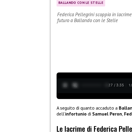
BALLANDO CON LE STELLE
Federica Pellegrini scoppia in lacrim
futuro a Ballando con le Stelle
0:28 / 3:35
1
A seguito di quanto accaduto a
Ballan
dell’
infortunio
di
Samuel Peron
,
Fed
Le lacrime di Federica Pelle