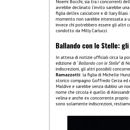
Noemi Bocchi, sia tra i concorrenti de
avrebbe declinato l’invito sarebbe un
figlia dell’ex calciatore e di Ilary Blas
momento non sarebbe interessata a un
invece chi potrebbero essere gli altri
condotto da Milly Carlucci.
Ballando con le Stelle: gli
In attesa di notizie ufficiali circa la
edizione di “
Ballando con le Stelle”
di No
indiscrezioni, gli altri possibili conc
Ramazzotti
: la figlia di Michelle Hu
storico compagno Goffredo Cerza ed è
Maldive e sarebbe senza dubbio un nome
nome che circola è quello di Alessandr
velina e anche ex concorrente proprio
sono solamente indiscrezioni, restiamo 