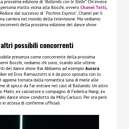
lla prossima edizione di
“Ballando con le Stelle”
. Chi invece
a persona molto vicina alla Bocchi, ovvero
Chanel Totti
,
i. Reduce dal successo di “
Pechino Express
“, Chanel per il
a carriera nel mondo della televisione. Ma vediamo
 concorrenti della prossima edizione del dance show
 altri possibili concorrenti
 possibile presenza come concorrente della prossima
emi Bocchi, vediamo chi sono, stando alle ultime
orrenti del dance show Rai. Abbiamo ad esempio
Aurora
nziker ed Eros Ramazzotti si è da poco sposata con lo
 appena tornata dalla romantica luna di miele alle
 di spicco da far entrare nel cast di Ballando. Un altro
o Matri, ex calciatore e compagno di Federica Nargi, ex
 del dance show condotto da Milly Carlucci. Per ora però
in attesa di conferme ufficiali.