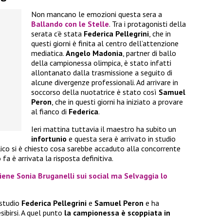
Non mancano le emozioni questa sera a
Ballando con le Stelle
. Tra i protagonisti della
serata c’è stata
Federica Pellegrini
, che in
questi giorni è finita al centro dell’attenzione
mediatica.
Angelo Madonia
, partner di ballo
della campionessa olimpica, è stato infatti
allontanato dalla trasmissione a seguito di
alcune divergenze professionali. Ad arrivare in
soccorso della nuotatrice è stato così
Samuel
Peron
, che in questi giorni ha iniziato a provare
al fianco di
Federica
.
Ieri mattina tuttavia il maestro ha subito un
infortunio
e questa sera è arrivato in studio
lico si è chiesto cosa sarebbe accaduto alla concorrente
fa è arrivata la risposta definitiva.
ene Sonia Bruganelli sui social ma Selvaggia lo
studio
Federica Pellegrini
e
Samuel Peron
e ha
sibirsi. A quel punto
la campionessa è scoppiata in