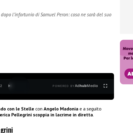
e dopo l’infortunio di Samuel Peron: cosa ne sarà del suo
Ad
hub
Media
/
2
POWERED BY
do con le Stelle
con
Angelo Madonia
e a seguito
erica Pellegrini scoppia in lacrime in diretta
.
grini