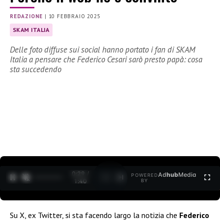
REDAZIONE
|
10 FEBBRAIO 2025
SKAM ITALIA
Delle foto diffuse sui social hanno portato i fan di SKAM
Italia a pensare che Federico Cesari sarò presto papà: cosa
sta succedendo
0:30 /
Ad
hub
Media
POWERED
1
/
2
1:40
BY
Su X, ex Twitter, si sta facendo largo la notizia che
Federico