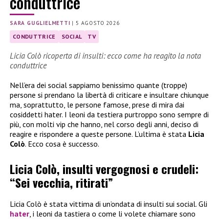
conduttrice
SARA GUGLIELMETTI
|
5 AGOSTO 2026
CONDUTTRICE
SOCIAL
TV
Licia Colò ricoperta di insulti: ecco come ha reagito la nota
conduttrice
Nell’era dei social sappiamo benissimo quante (troppe)
persone si prendano la libertà di criticare e insultare chiunque
ma, soprattutto, le persone famose, prese di mira dai
cosiddetti hater. I leoni da testiera purtroppo sono sempre di
più, con molti vip che hanno, nel corso degli anni, deciso di
reagire e rispondere a queste persone. L’ultima è stata
Licia
Colò
. Ecco cosa è successo.
Licia Colò, insulti vergognosi e crudeli:
“Sei vecchia, ritirati”
Licia Colò è stata vittima di un’ondata di insulti sui social. Gli
hater
, i leoni da tastiera o come li volete chiamare sono