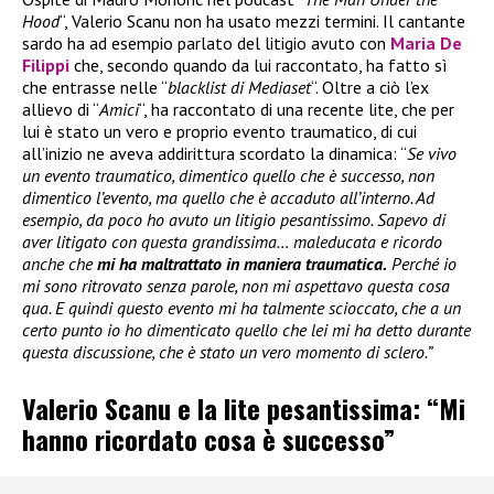
Hood
“, Valerio Scanu non ha usato mezzi termini. Il cantante
sardo ha ad esempio parlato del litigio avuto con
Maria De
Filippi
che, secondo quando da lui raccontato, ha fatto sì
che entrasse nelle “
blacklist di Mediaset
“. Oltre a ciò l’ex
allievo di “
Amici
“, ha raccontato di una recente lite, che per
lui è stato un vero e proprio evento traumatico, di cui
all’inizio ne aveva addirittura scordato la dinamica: “
Se vivo
un evento traumatico, dimentico quello che è successo, non
dimentico l’evento, ma quello che è accaduto all’interno. Ad
esempio, da poco ho avuto un litigio pesantissimo. Sapevo di
aver litigato con questa grandissima… maleducata e ricordo
anche che
mi ha maltrattato in maniera traumatica.
Perché io
mi sono ritrovato senza parole, non mi aspettavo questa cosa
qua. E quindi questo evento mi ha talmente scioccato, che a un
certo punto io ho dimenticato quello che lei mi ha detto durante
questa discussione, che è stato un vero momento di sclero.”
Valerio Scanu e la lite pesantissima: “Mi
hanno ricordato cosa è successo”