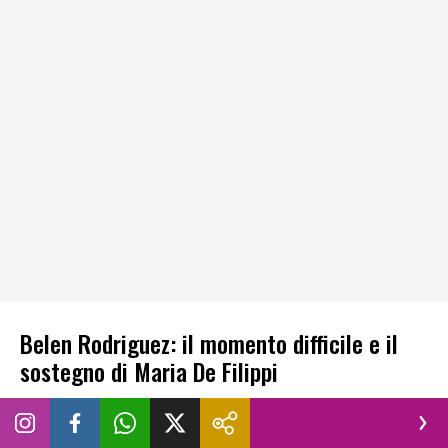
Belen Rodriguez: il momento difficile e il
sostegno di Maria De Filippi
Negli ultimi mesi si era parlato molto della possibilità di
vedere Belen alla guida dell’Isola dei Famosi. La stessa