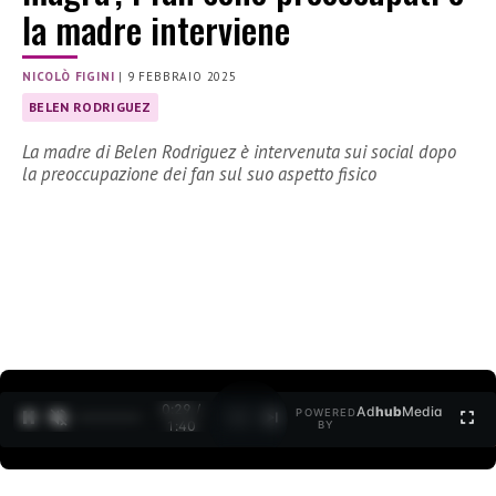
la madre interviene
NICOLÒ FIGINI
|
9 FEBBRAIO 2025
BELEN RODRIGUEZ
La madre di Belen Rodriguez è intervenuta sui social dopo
la preoccupazione dei fan sul suo aspetto fisico
0:30 /
Ad
hub
Media
POWERED
1
/
2
1:40
BY