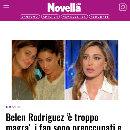
SANREMO
AMICI 24
NEWSLETTER
ABBONATI
GOSSIP
Belen Rodriguez ‘è troppo
magra’, i fan sono preoccupati e