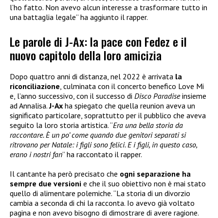
l’ho fatto. Non avevo alcun interesse a trasformare tutto in
una battaglia legale” ha aggiunto il rapper.
Le parole di J-Ax: la pace con Fedez e il
nuovo capitolo della loro amicizia
Dopo quattro anni di distanza, nel 2022 è arrivata
la
riconciliazione
, culminata con il concerto benefico Love Mi
e, l’anno successivo, con il successo di
Disco Paradise
insieme
ad Annalisa.
J-Ax
ha spiegato che quella reunion aveva un
significato particolare, soprattutto per il pubblico che aveva
seguito la loro storia artistica. “
Era una bella storia da
raccontare. È un po’ come quando due genitori separati si
ritrovano per Natale: i figli sono felici. E i figli, in questo caso,
erano i nostri fan
” ha raccontato il rapper.
Il cantante ha però precisato che
ogni separazione ha
sempre due versioni
e che il suo obiettivo non è mai stato
quello di alimentare polemiche. “La storia di un divorzio
cambia a seconda di chi la racconta. Io avevo già voltato
pagina e non avevo bisogno di dimostrare di avere ragione.