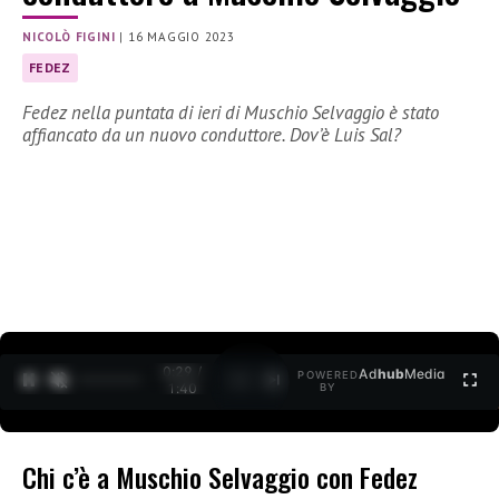
NICOLÒ FIGINI
|
16 MAGGIO 2023
FEDEZ
Fedez nella puntata di ieri di Muschio Selvaggio è stato
affiancato da un nuovo conduttore. Dov’è Luis Sal?
0:30 /
Ad
hub
Media
POWERED
1
/
2
1:40
BY
Chi c’è a Muschio Selvaggio con Fedez