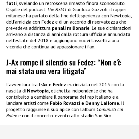
fatti
, svelando un retroscena rimasto finora sconosciuto.
Ospite del podcast
The BSMT
di Gianluca Gazzoli, il rapper
milanese ha parlato della fine dell’esperienza con Newtopia,
dell’amicizia con Fedez e di un accordo di riservatezza che
prevedeva addirittura
penali milionarie
. Le sue dichiarazioni
arrivano a distanza di anni dalla rottura ufficiale annunciata
nell’estate del 2018 e aggiungono nuovi tasselli a una
vicenda che continua ad appassionare i fan.
J-Ax rompe il silenzio su Fedez: “Non c’è
mai stata una vera litigata”
L’avventura tra
J-Ax e Fedez
era iniziata nel 2013 con la
nascita di
Newtopia
, etichetta indipendente che ha
contribuito a cambiare il panorama del rap italiano e a
lanciare artisti come
Fabio Rovazzi e Denny LaHome
. Il
progetto raggiunse il suo apice con l’album
Comunisti col
Rolex
e con il concerto-evento allo stadio San Siro.