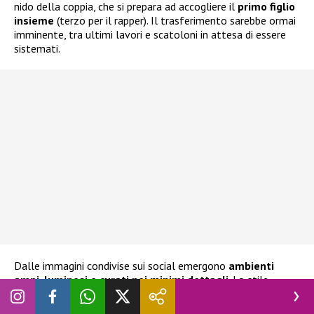
nido della coppia, che si prepara ad accogliere il
primo figlio
insieme
(terzo per il rapper). Il trasferimento sarebbe ormai
imminente, tra ultimi lavori e scatoloni in attesa di essere
sistemati.
Dalle immagini condivise sui social emergono
ambienti
ampi, luminosi e curati nei minimi dettagli
. Lo stile
scelto è contemporaneo e raffinato, con un forte richiamo
al design italiano e a un’estetica pulita ma ricercata. Non