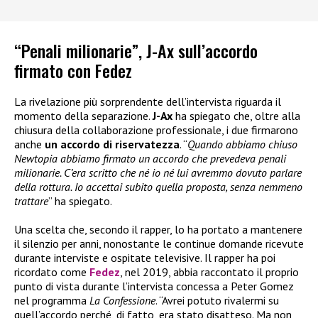
“Penali milionarie”, J-Ax sull’accordo
firmato con Fedez
La rivelazione più sorprendente dell’intervista riguarda il
momento della separazione.
J-Ax
ha spiegato che, oltre alla
chiusura della collaborazione professionale, i due firmarono
anche
un accordo di riservatezza
. “
Quando abbiamo chiuso
Newtopia abbiamo firmato un accordo che prevedeva penali
milionarie. C’era scritto che né io né lui avremmo dovuto parlare
della rottura. Io accettai subito quella proposta, senza nemmeno
trattare
” ha spiegato.
Una scelta che, secondo il rapper, lo ha portato a mantenere
il silenzio per anni, nonostante le continue domande ricevute
durante interviste e ospitate televisive. Il rapper ha poi
ricordato come
Fedez
, nel 2019, abbia raccontato il proprio
punto di vista durante l’intervista concessa a Peter Gomez
nel programma
La Confessione
. “Avrei potuto rivalermi su
quell’accordo perché, di fatto, era stato disatteso. Ma non