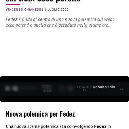
VINCENZO CHIANESE
|
4 LUGLIO 2022
Fedez è finito al centro di una nuova polemica sul web:
ecco perché e quello che è accaduto nelle ultime ore.
0:30 /
Ad
hub
Media
POWERED
1
/
2
1:40
BY
Nuova polemica per Fedez
Una nuova sterile polemica sta coinvolgendo
Fedez
in