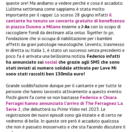
queste ore! Ma andiamo a vedere perché e cosa è accaduto.
L’ultima settimana come sappiamo è stata molto
importante per il rapper. Lo scorso 28 giugno infatti
il
cantante ha tenuto un concerto gratuito di beneficenza
in piazza Duomo a Milano
insieme a
J-Ax
con lo scopo di
raccogliere fondi da destinare alla onlus
Together to go
,
fondazione che si occupa di riabilitazione per i bambini
affetti da gravi patologie neurologiche. L’evento, trasmesso
in diretta su Italia 1, è stato un successo senza precedenti e
poco fa è arrivata una bellissima notizia.
Federico
infatti
ha annunciato sui
social
che grazie agli SMS che sono
stati inviati al numero solidale attivato per Love Mi
sono stati raccolti ben 130mila euro!
Grande soddisfazione dunque per il cantante e per tutte le
persone che hanno lavorato attivamente a questo evento.
Pochi giorni fa come se non bastasse
Federico
e
Chiara
Ferragni
hanno annunciato l’arrivo di
The Ferragnez La
Serie 2
, che debutterà su
Prime Video
nel 2023. Le
registrazioni dei nuovi episodi sono già iniziate e di certo ne
vedremo di belle. In queste ore però è accaduto qualcosa
che non è passato inosservato e che sta facendo discutere il