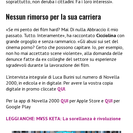
soprattutto, non deruba i cittadini. Fa i loro interessi».
Nessun rimorso per la sua carriera
«Se mi pento dei film hard? Mai. Di nulla. Abbraccio il mio
passato. Tutto. Interamente», ha raccontato
Cicciolina
con
grande orgoglio e senza rammarico. «Gli abusi sui set del
cinema porno? Certo che possono capitare. Io, per esempio,
non ho mai accettato scene violente», alla domanda delle
denunce fatte da ex colleghe del settore su esperienze
sgradevoli durante la lavorazione dei film.
L’intervista integrale di Luca Burini sul numero di Novella
2000, in edicola e in digitale. Per avere la vostra copia
digitale in promo cliccate
QUI
.
Per la app di Novella 2000
QUI
per Apple Store e
QUI
per
Google Play
LEGGI ANCHE: M¥SS KETA: La sorellanza è rivoluzione