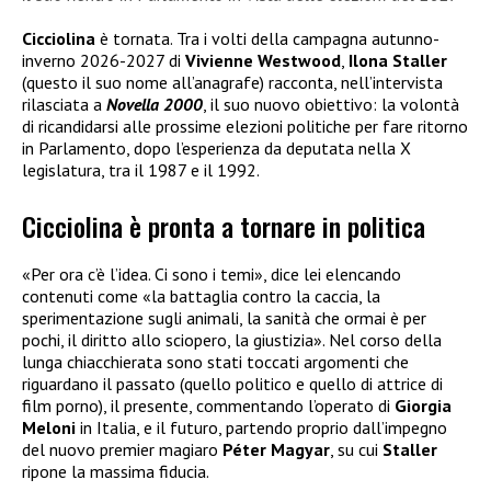
Cicciolina
è tornata. Tra i volti della campagna autunno-
inverno 2026-2027 di
Vivienne Westwood
,
Ilona Staller
(questo il suo nome all’anagrafe) racconta, nell’intervista
rilasciata a
Novella 2000
, il suo nuovo obiettivo: la volontà
di ricandidarsi alle prossime elezioni politiche per fare ritorno
in Parlamento, dopo l’esperienza da deputata nella X
legislatura, tra il 1987 e il 1992.
Cicciolina è pronta a tornare in politica
«Per ora c’è l’idea. Ci sono i temi», dice lei elencando
contenuti come «la battaglia contro la caccia, la
sperimentazione sugli animali, la sanità che ormai è per
pochi, il diritto allo sciopero, la giustizia». Nel corso della
lunga chiacchierata sono stati toccati argomenti che
riguardano il passato (quello politico e quello di attrice di
film porno), il presente, commentando l’operato di
Giorgia
Meloni
in Italia, e il futuro, partendo proprio dall’impegno
del nuovo premier magiaro
Péter Magyar
, su cui
Staller
ripone la massima fiducia.