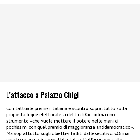
L’attacco a Palazzo Chigi
Con l’attuale premier italiana è scontro soprattutto sulla
proposta legge elettorale, a detta di
Cicciolina
uno
strumento «che vuole mettere il potere nelle mani di
pochissimi con quel premio di maggioranza antidemocratico».
Ma soprattutto sugli obiettivi falliti dall’esecutivo. «Ormai
questo governo ha appiattito tutto. Dall’economia alle