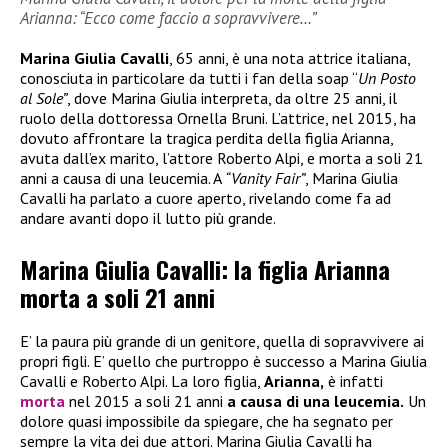
Arianna: “Ecco come faccio a sopravvivere…”
Marina Giulia Cavalli
, 65 anni, è una nota attrice italiana,
conosciuta in particolare da tutti i fan della soap “
Un Posto
al Sole”
, dove Marina Giulia interpreta, da oltre 25 anni, il
ruolo della dottoressa Ornella Bruni. L’attrice, nel 2015, ha
dovuto affrontare la tragica perdita della figlia Arianna,
avuta dall’ex marito, l’attore Roberto Alpi, e morta a soli 21
anni a causa di una leucemia. A
“Vanity Fair”
, Marina Giulia
Cavalli ha parlato a cuore aperto, rivelando come fa ad
andare avanti dopo il lutto più grande.
Marina Giulia Cavalli: la figlia Arianna
morta a soli 21 anni
E’ la paura più grande di un genitore, quella di sopravvivere ai
propri figli. E’ quello che purtroppo è successo a Marina Giulia
Cavalli e Roberto Alpi. La loro figlia,
Arianna,
è infatti
morta
nel 2015 a soli 21 anni
a causa di una leucemia.
Un
dolore quasi impossibile da spiegare, che ha segnato per
sempre la vita dei due attori. Marina Giulia Cavalli ha