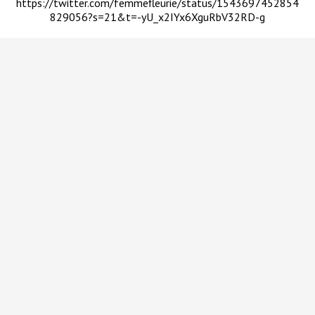
https://twitter.com/femmefleurie/status/1543697452854
829056?s=21&t=-yU_x2IYx6XguRbV32RD-g