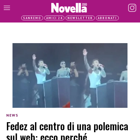
SANREMO
AMICI 24
NEWSLETTER
ABBONATI
NEWS
Fedez al centro di una polemica
sul web: ecco perché