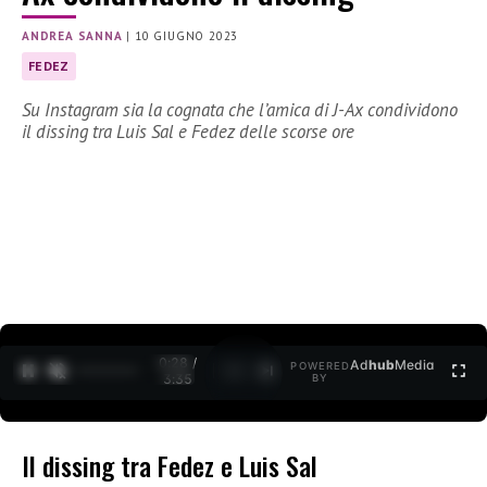
ANDREA SANNA
|
10 GIUGNO 2023
FEDEZ
Su Instagram sia la cognata che l’amica di J-Ax condividono
il dissing tra Luis Sal e Fedez delle scorse ore
0:29 /
Ad
hub
Media
POWERED
1
/
2
3:35
BY
Il dissing tra Fedez e Luis Sal