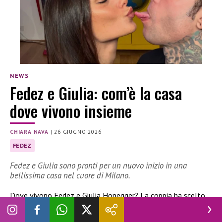
NEWS
Fedez e Giulia: com’è la casa
dove vivono insieme
CHIARA NAVA
|
26 GIUGNO 2026
FEDEZ
Fedez e Giulia sono pronti per un nuovo inizio in una
bellissima casa nel cuore di Milano.
Dove vivono Fedez e Giulia Honegger? La coppia ha scelto
una casa bellissima a pochi passi dal centro storico di Milano.
Un’abitazione ricca di dettagli scelti con cura.