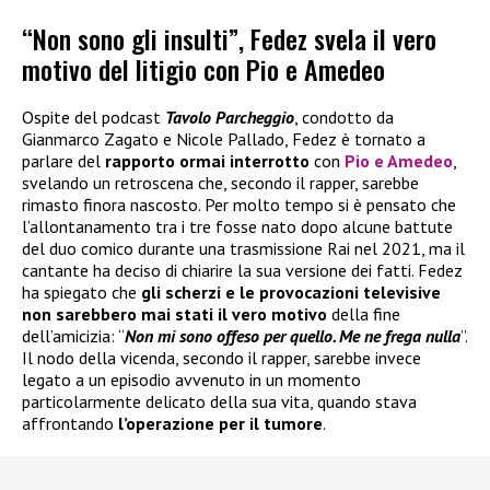
“Non sono gli insulti”, Fedez svela il vero
motivo del litigio con Pio e Amedeo
Ospite del podcast
Tavolo Parcheggio
, condotto da
Gianmarco Zagato e Nicole Pallado, Fedez è tornato a
parlare del
rapporto ormai interrotto
con
Pio e Amedeo
,
svelando un retroscena che, secondo il rapper, sarebbe
rimasto finora nascosto. Per molto tempo si è pensato che
l’allontanamento tra i tre fosse nato dopo alcune battute
del duo comico durante una trasmissione Rai nel 2021, ma il
cantante ha deciso di chiarire la sua versione dei fatti. Fedez
ha spiegato che
gli scherzi e le provocazioni televisive
non sarebbero mai stati il vero motivo
della fine
dell’amicizia: “
Non mi sono offeso per quello. Me ne frega nulla
”.
Il nodo della vicenda, secondo il rapper, sarebbe invece
legato a un episodio avvenuto in un momento
particolarmente delicato della sua vita, quando stava
affrontando
l’operazione per il tumore
.