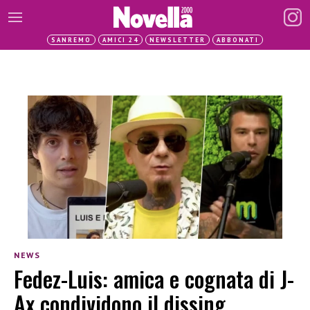
SANREMO
AMICI 24
NEWSLETTER
ABBONATI
NEWS
Fedez-Luis: amica e cognata di J-
Ax condividono il dissing