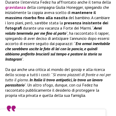
Durante l’intervista Fedez ha affrontato anche il tema della
gravidanza
della compagna Giulia Honegger, spiegando che
inizialmente la coppia aveva scelto di
mantenere il
massimo riserbo fino alla nascita
del bambino. A cambiare
i loro piani, però, sarebbe stata la
presenza insistente dei
fotografi
durante una vacanza a Forte dei Marmi. “
Avrei
voluto tenermelo per me fino al parto
”, ha raccontato il rapper,
spiegando di aver deciso di anticipare l’annuncio dopo essersi
accorto di essere seguito dai paparazzi: “
Era ormai inevitabile
che sarebbero uscite le foto di lei con la pancia, e quindi
abbiamo preferito bruciarli sul tempo e postare la storia su
Instagram
”.
Da qui anche una critica al mondo del gossip e alla ricerca
dello scoop a tutti i costi: “
Si erano piazzati di fronte a noi per
tutto il giorno.
In Italia li trovo antipatici, lo trovo un lavoro
parassitario
”. Un altro sfogo, dunque, con cui Fedez ha
raccontato pubblicamente il desiderio di proteggere la
propria vita privata e quella della sua famiglia.