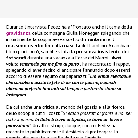
Durante l’intervista Fedez ha affrontato anche il tema della
gravidanza
della compagna Giulia Honegger, spiegando che
inizialmente la coppia aveva scelto di
mantenere il
massimo riserbo fino alla nascita
del bambino. A cambiare
i loro piani, però, sarebbe stata la
presenza insistente dei
fotografi
durante una vacanza a Forte dei Marmi. “
Avrei
voluto tenermelo per me fino al parto
”, ha raccontato il rapper,
spiegando di aver deciso di anticipare l’annuncio dopo essersi
accorto di essere seguito dai paparazzi: “
Era ormai inevitabile
che sarebbero uscite le foto di lei con la pancia, e quindi
abbiamo preferito bruciarli sul tempo e postare la storia su
Instagram
”.
Da qui anche una critica al mondo del gossip e alla ricerca
dello scoop a tutti i costi: “
Si erano piazzati di fronte a noi per
tutto il giorno.
In Italia li trovo antipatici, lo trovo un lavoro
parassitario
”. Un altro sfogo, dunque, con cui Fedez ha
raccontato pubblicamente il desiderio di proteggere la
propria vita privata e quella della sua famiglia.