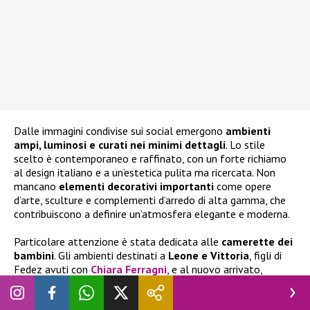
Dalle immagini condivise sui social emergono
ambienti
ampi, luminosi e curati nei minimi dettagli
. Lo stile
scelto è contemporaneo e raffinato, con un forte richiamo
al design italiano e a un’estetica pulita ma ricercata. Non
mancano
elementi decorativi importanti
come opere
d’arte, sculture e complementi d’arredo di alta gamma, che
contribuiscono a definire un’atmosfera elegante e moderna.
Particolare attenzione è stata dedicata alle
camerette dei
bambini
. Gli ambienti destinati a
Leone e Vittoria
, figli di
Fedez avuti con
Chiara Ferragni
, e al nuovo arrivato,
presentano tonalità neutre e dettagli giocosi come carta da
parati con animali della savana e boiserie decorative. Il