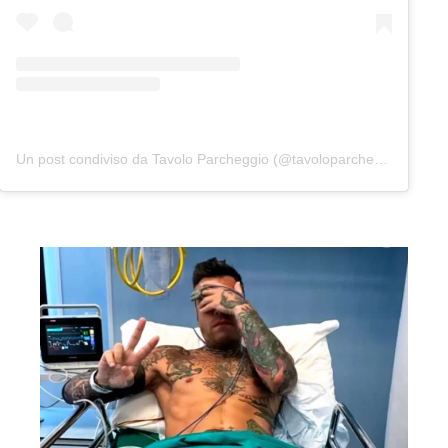
Un post condiviso da Tavolo Parcheggio (@tavoloparcheggio.podcast)