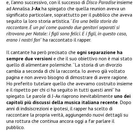
e, l’anno successivo, con il successo di
Disco Paradise
insieme
ad Annalisa.
J-Ax
ha spiegato che quella reunion aveva un
significato particolare, soprattutto per il pubblico che aveva
seguito la loro storia artistica. “
Era una bella storia da
raccontare. È un po’ come quando due genitori separati si
ritrovano per Natale: i figli sono felici. E i figli, in questo caso,
erano i nostri fan
” ha raccontato il rapper.
Il cantante ha però precisato che
ogni separazione ha
sempre due versioni
e che il suo obiettivo non è mai stato
quello di alimentare polemiche. “La storia di un divorzio
cambia a seconda di chi la racconta. Io avevo già voltato
pagina e non avevo bisogno di dimostrare di avere ragione.
Ho preferito tutelare quello che avevamo costruito insieme
e il rispetto per chi ci ha seguito in tutti questi anni” ha
spiegato. Le parole di J-Ax riaprono inevitabilmente
uno dei
capitoli più discussi della musica italiana recente
. Dopo
anni di indisiscrezioni e ipotesi, il rapper ha scelto di
raccontare la propria verità, aggiungendo nuovi dettagli su
una rottura che continua ancora oggi a far parlare il
pubblico.