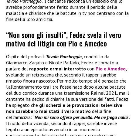
Tavolo Parcheggio
, il cantante racconta un episodio che lo
avrebbe profondamente ferito durante il periodo della
malattia e chiarisce che le battute in tv non c’entrano con la
fine della loro amicizia.
“Non sono gli insulti”, Fedez svela il vero
motivo del litigio con Pio e Amedeo
Ospite del podcast
Tavolo Parcheggio
, condotto da
Gianmarco Zagato e Nicole Pallado, Fedez è tornato a
parlare del
rapporto ormai interrotto
con
Pio e Amedeo
,
svelando un retroscena che, secondo il rapper, sarebbe
rimasto finora nascosto. Per molto tempo si è pensato che
l’allontanamento tra i tre fosse nato dopo alcune battute
del duo comico durante una trasmissione Rai nel 2021, ma il
cantante ha deciso di chiarire la sua versione dei fatti. Fedez
ha spiegato che
gli scherzi e le provocazioni televisive
non sarebbero mai stati il vero motivo
della fine
dell’amicizia: “
Non mi sono offeso per quello. Me ne frega nulla
”.
Il nodo della vicenda, secondo il rapper, sarebbe invece
legato a un episodio avvenuto in un momento
particolarmente delicato della sua vita, quando stava