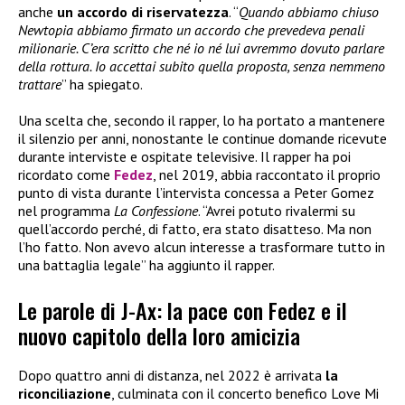
anche
un accordo di riservatezza
. “
Quando abbiamo chiuso
Newtopia abbiamo firmato un accordo che prevedeva penali
milionarie. C’era scritto che né io né lui avremmo dovuto parlare
della rottura. Io accettai subito quella proposta, senza nemmeno
trattare
” ha spiegato.
Una scelta che, secondo il rapper, lo ha portato a mantenere
il silenzio per anni, nonostante le continue domande ricevute
durante interviste e ospitate televisive. Il rapper ha poi
ricordato come
Fedez
, nel 2019, abbia raccontato il proprio
punto di vista durante l’intervista concessa a Peter Gomez
nel programma
La Confessione
. “Avrei potuto rivalermi su
quell’accordo perché, di fatto, era stato disatteso. Ma non
l’ho fatto. Non avevo alcun interesse a trasformare tutto in
una battaglia legale” ha aggiunto il rapper.
Le parole di J-Ax: la pace con Fedez e il
nuovo capitolo della loro amicizia
Dopo quattro anni di distanza, nel 2022 è arrivata
la
riconciliazione
, culminata con il concerto benefico Love Mi