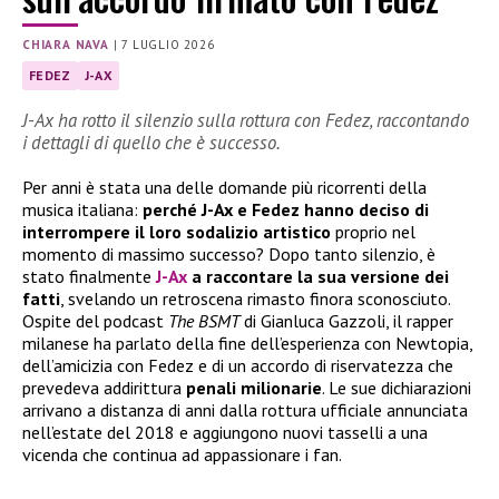
CHIARA NAVA
|
7 LUGLIO 2026
FEDEZ
J-AX
J-Ax ha rotto il silenzio sulla rottura con Fedez, raccontando
i dettagli di quello che è successo.
Per anni è stata una delle domande più ricorrenti della
musica italiana:
perché J-Ax e Fedez hanno deciso di
interrompere il loro sodalizio artistico
proprio nel
momento di massimo successo? Dopo tanto silenzio, è
stato finalmente
J-Ax
a raccontare la sua versione dei
fatti
, svelando un retroscena rimasto finora sconosciuto.
Ospite del podcast
The BSMT
di Gianluca Gazzoli, il rapper
milanese ha parlato della fine dell’esperienza con Newtopia,
dell’amicizia con Fedez e di un accordo di riservatezza che
prevedeva addirittura
penali milionarie
. Le sue dichiarazioni
arrivano a distanza di anni dalla rottura ufficiale annunciata
nell’estate del 2018 e aggiungono nuovi tasselli a una
vicenda che continua ad appassionare i fan.