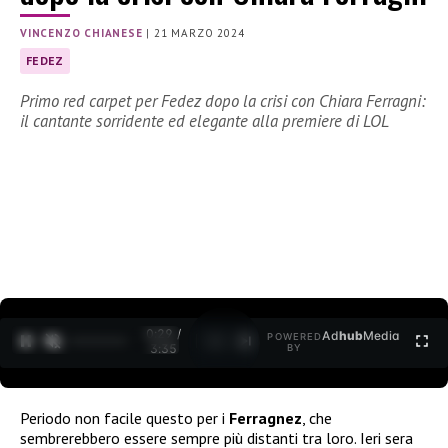
VINCENZO CHIANESE
|
21 MARZO 2024
FEDEZ
Primo red carpet per Fedez dopo la crisi con Chiara Ferragni:
il cantante sorridente ed elegante alla premiere di LOL
0:30 /
Ad
hub
Media
POWERED
1
/
2
3:35
BY
Periodo non facile questo per i
Ferragnez
, che
sembrerebbero essere sempre più distanti tra loro. Ieri sera