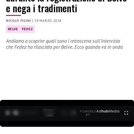
e nega i tradimenti
NICOLÒ FIGINI
|
29 MARZO 2024
BELVE
FEDEZ
Andiamo a scoprire quali sono i retroscena sull’intervista
che Fedez ha rilasciato per Belve. Ecco quando va in onda
0:15 /
Ad
hub
Media
POWERED
1
/
2
1:40
BY