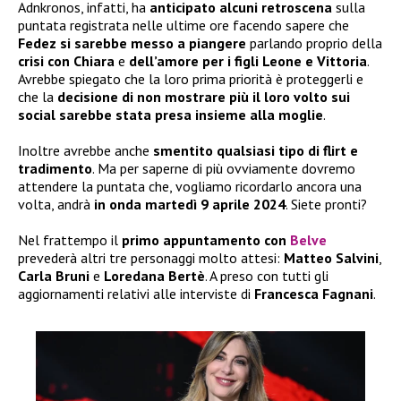
Adnkronos, infatti, ha
anticipato alcuni retroscena
sulla
puntata registrata nelle ultime ore facendo sapere che
Fedez si sarebbe messo a piangere
parlando proprio della
crisi con Chiara
e
dell’amore per i figli Leone e Vittoria
.
Avrebbe spiegato che la loro prima priorità è proteggerli e
che la
decisione di non mostrare più il loro volto sui
social sarebbe stata presa insieme alla moglie
.
Inoltre avrebbe anche
smentito qualsiasi tipo di flirt e
tradimento
. Ma per saperne di più ovviamente dovremo
attendere la puntata che, vogliamo ricordarlo ancora una
volta, andrà
in onda martedì 9 aprile 2024
. Siete pronti?
Nel frattempo il
primo appuntamento
con
Belve
prevederà altri tre personaggi molto attesi:
Matteo Salvini
,
Carla Bruni
e
Loredana Bertè
. A preso con tutti gli
aggiornamenti relativi alle interviste di
Francesca Fagnani
.