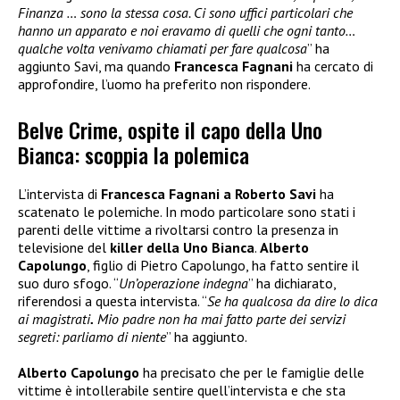
Finanza … sono la stessa cosa. Ci sono uffici particolari che
hanno un apparato e noi eravamo di quelli che ogni tanto…
qualche volta venivamo chiamati per fare qualcosa
” ha
aggiunto Savi, ma quando
Francesca Fagnani
ha cercato di
approfondire, l’uomo ha preferito non rispondere.
Belve Crime, ospite il capo della Uno
Bianca: scoppia la polemica
L’intervista di
Francesca Fagnani a Roberto Savi
ha
scatenato le polemiche. In modo particolare sono stati i
parenti delle vittime a rivoltarsi contro la presenza in
televisione del
killer della Uno Bianca
.
Alberto
Capolungo
, figlio di Pietro Capolungo, ha fatto sentire il
suo duro sfogo. “
Un’operazione indegna
” ha dichiarato,
riferendosi a questa intervista. “
Se ha qualcosa da dire lo dica
ai magistrati
.
Mio padre non ha mai fatto parte dei servizi
segreti: parliamo di niente
” ha aggiunto.
Alberto Capolungo
ha precisato che per le famiglie delle
vittime è intollerabile sentire quell’intervista e che sta