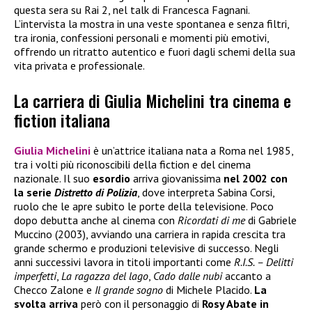
questa sera su Rai 2, nel talk di Francesca Fagnani.
L’intervista la mostra in una veste spontanea e senza filtri,
tra ironia, confessioni personali e momenti più emotivi,
offrendo un ritratto autentico e fuori dagli schemi della sua
vita privata e professionale.
La carriera di Giulia Michelini tra cinema e
fiction italiana
Giulia Michelini
è un’attrice italiana nata a Roma nel 1985,
tra i volti più riconoscibili della fiction e del cinema
nazionale. Il suo
esordio
arriva giovanissima
nel 2002 con
la serie
Distretto di Polizia
, dove interpreta Sabina Corsi,
ruolo che le apre subito le porte della televisione. Poco
dopo debutta anche al cinema con
Ricordati di me
di Gabriele
Muccino (2003), avviando una carriera in rapida crescita tra
grande schermo e produzioni televisive di successo. Negli
anni successivi lavora in titoli importanti come
R.I.S. – Delitti
imperfetti
,
La ragazza del lago
,
Cado dalle nubi
accanto a
Checco Zalone e
Il grande sogno
di Michele Placido.
La
svolta arriva
però con il personaggio di
Rosy Abate in