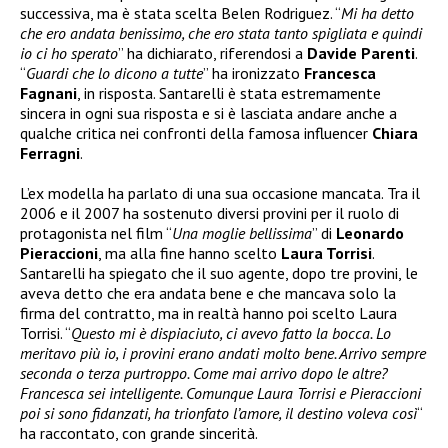
successiva, ma è stata scelta Belen Rodriguez. “
Mi ha detto
che ero andata benissimo, che ero stata tanto spigliata e quindi
io ci ho sperato
” ha dichiarato, riferendosi a
Davide Parenti
.
“
Guardi che lo dicono a tutte
” ha ironizzato
Francesca
Fagnani
, in risposta. Santarelli è stata estremamente
sincera in ogni sua risposta e si è lasciata andare anche a
qualche critica nei confronti della famosa influencer
Chiara
Ferragni
.
L’ex modella ha parlato di una sua occasione mancata. Tra il
2006 e il 2007 ha sostenuto diversi provini per il ruolo di
protagonista nel film “
Una moglie bellissima
” di
Leonardo
Pieraccioni
, ma alla fine hanno scelto
Laura Torrisi
.
Santarelli ha spiegato che il suo agente, dopo tre provini, le
aveva detto che era andata bene e che mancava solo la
firma del contratto, ma in realtà hanno poi scelto Laura
Torrisi. “
Questo mi è dispiaciuto, ci avevo fatto la bocca. Lo
meritavo più io, i provini erano andati molto bene. Arrivo sempre
seconda o terza purtroppo. Come mai arrivo dopo le altre?
Francesca sei intelligente. Comunque Laura Torrisi e Pieraccioni
poi si sono fidanzati, ha trionfato l’amore, il destino voleva così
“
ha raccontato, con grande sincerità.