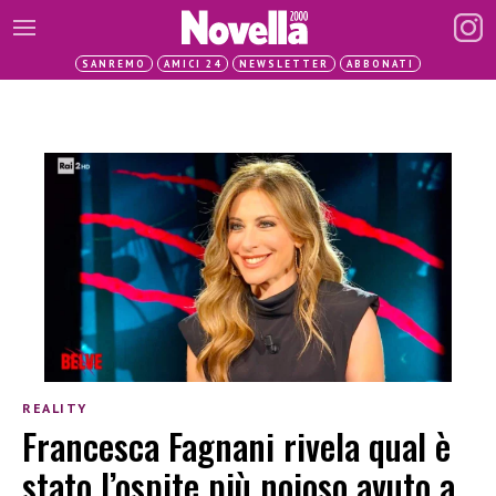
SANREMO
AMICI 24
NEWSLETTER
ABBONATI
REALITY
Francesca Fagnani rivela qual è
stato l’ospite più noioso avuto a