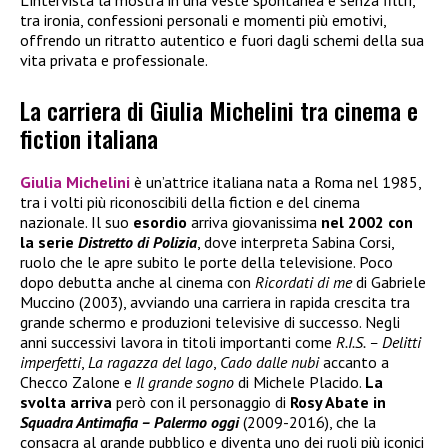
L’intervista la mostra in una veste spontanea e senza filtri,
tra ironia, confessioni personali e momenti più emotivi,
offrendo un ritratto autentico e fuori dagli schemi della sua
vita privata e professionale.
La carriera di Giulia Michelini tra cinema e
fiction italiana
Giulia Michelini
è un’attrice italiana nata a Roma nel 1985,
tra i volti più riconoscibili della fiction e del cinema
nazionale. Il suo
esordio
arriva giovanissima
nel 2002 con
la serie
Distretto di Polizia
, dove interpreta Sabina Corsi,
ruolo che le apre subito le porte della televisione. Poco
dopo debutta anche al cinema con
Ricordati di me
di Gabriele
Muccino (2003), avviando una carriera in rapida crescita tra
grande schermo e produzioni televisive di successo. Negli
anni successivi lavora in titoli importanti come
R.I.S. – Delitti
imperfetti
,
La ragazza del lago
,
Cado dalle nubi
accanto a
Checco Zalone e
Il grande sogno
di Michele Placido.
La
svolta arriva
però con il personaggio di
Rosy Abate in
Squadra Antimafia – Palermo oggi
(2009-2016), che la
consacra al grande pubblico e diventa uno dei ruoli più iconici