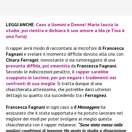
LEGGI ANCHE
:
Caos a Uomini e Donne! Mario lascia lo
studio, poi rientra e dichiara il suo amore a Ida (e Tina è
una furia)
Il rapper avrà modo di raccontarsi ai microfoni d
i Francesca
Fagnani
e svelare il momento difficile dovuto alla crisi con
Chiara Ferragni
; nonostante si sia rumoreggiato di una
presunta diffida, poi smentita
da
Francesca Fagnani.
Secondo le indiscrezioni peraltro,
il rapper sarebbe
scoppiato in lacrime, per poi negare i tradimenti nei
confronti di sua moglie
. Si tratta dunque di una
chiacchierata attesissima, che potrebbe darci ulteriori
dettagli su quanto sta succedendo tra i
Ferragnez
.
Francesca Fagnani
in ogni caso a
Il Messaggero
ha
assicurato che è stata supportata e ha potuto lavorare nel
migliore dei modi per poter svolgere al meglio questa
chiacchierata con il rapper milanese:
“Sono stata messa nelle
migliori condizioni di lavorare. Ho avuto lo studio a disposizione