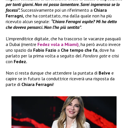
per tanti giorni. Non mi posso lamentare. Sarei ingenerosa se lo
facessi”.
Successivamente poi un riferimento a
Chiara
Ferragni,
che ha contattato, ma dalla quale non ha più
ricevuto alcun segnale:
“Chiara Ferragni ospite? Mi ha detto
che doveva pensarci. Non l’ho più sentita”
.
L’imprenditrice digitale, che ha trascorso le vacanze pasquali
a Dubai (mentre
Fedez vola a Miami)
, ha però avuto invece
uno spazio da
Fabio Fazio
a
Che tempo che fa
, dove ha
parlato per la prima volta a seguito del
Pandoro gate
e crisi
con
Fedez.
Non ci resta dunque che attendere la puntata di
Belve
e
capire se in futuro la conduttrice riceverà una risposta da
parte di
Chiara Ferragni
!