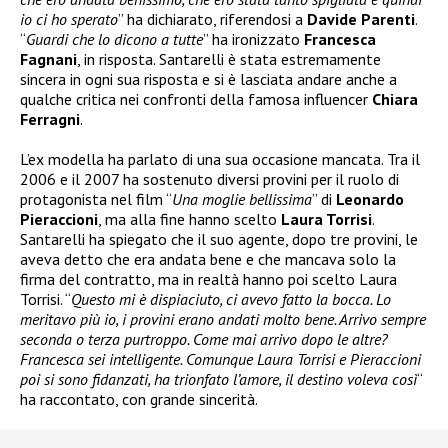
io ci ho sperato
” ha dichiarato, riferendosi a
Davide Parenti
.
“
Guardi che lo dicono a tutte
” ha ironizzato
Francesca
Fagnani
, in risposta. Santarelli è stata estremamente
sincera in ogni sua risposta e si è lasciata andare anche a
qualche critica nei confronti della famosa influencer
Chiara
Ferragni
.
L’ex modella ha parlato di una sua occasione mancata. Tra il
2006 e il 2007 ha sostenuto diversi provini per il ruolo di
protagonista nel film “
Una moglie bellissima
” di
Leonardo
Pieraccioni
, ma alla fine hanno scelto
Laura Torrisi
.
Santarelli ha spiegato che il suo agente, dopo tre provini, le
aveva detto che era andata bene e che mancava solo la
firma del contratto, ma in realtà hanno poi scelto Laura
Torrisi. “
Questo mi è dispiaciuto, ci avevo fatto la bocca. Lo
meritavo più io, i provini erano andati molto bene. Arrivo sempre
seconda o terza purtroppo. Come mai arrivo dopo le altre?
Francesca sei intelligente. Comunque Laura Torrisi e Pieraccioni
poi si sono fidanzati, ha trionfato l’amore, il destino voleva così
“
ha raccontato, con grande sincerità.