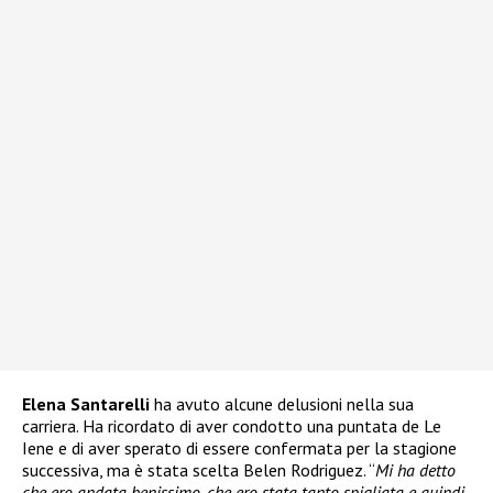
Elena Santarelli
ha avuto alcune delusioni nella sua
carriera. Ha ricordato di aver condotto una puntata de Le
Iene e di aver sperato di essere confermata per la stagione
successiva, ma è stata scelta Belen Rodriguez. “
Mi ha detto
che ero andata benissimo, che ero stata tanto spigliata e quindi