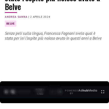
Belve
ANDREA SANNA
|
2 APRILE 2024
BELVE
Senza peli sulla lingua, Francesca Fagnani svela qual è
stato per lei l’ospite più noioso avuto in questi anni a Belve
0:30 /
Ad
hub
Media
POWERED
1
/
2
1:40
BY