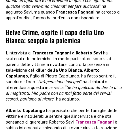
hanno un apparato e noi eravamo di quelli che ogni tanto…
qualche volta venivamo chiamati per fare qualcosa
” ha
aggiunto Savi, ma quando
Francesca Fagnani
ha cercato di
approfondire, l’uomo ha preferito non rispondere.
Belve Crime, ospite il capo della Uno
Bianca: scoppia la polemica
L’intervista di
Francesca Fagnani a Roberto Savi
ha
scatenato le polemiche. In modo particolare sono stati i
parenti delle vittime a rivoltarsi contro la presenza in
televisione del
killer della Uno Bianca
.
Alberto
Capolungo
, figlio di Pietro Capolungo, ha fatto sentire il
suo duro sfogo. “
Un’operazione indegna
” ha dichiarato,
riferendosi a questa intervista. “
Se ha qualcosa da dire lo dica
ai magistrati
.
Mio padre non ha mai fatto parte dei servizi
segreti: parliamo di niente
” ha aggiunto.
Alberto Capolungo
ha precisato che per le famiglie delle
vittime è intollerabile sentire quell’intervista e che sta
pensando di querelare Roberto Savi.
Francesca Fagnani
è
subito intervenuta spiegando di trovare giusta la reazione