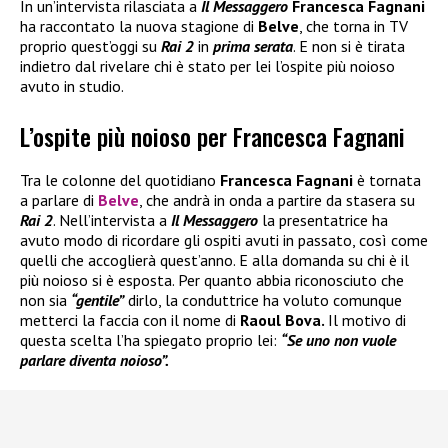
In un’intervista rilasciata a
Il Messaggero
Francesca Fagnani
ha raccontato la nuova stagione di
Belve
, che torna in TV
proprio quest’oggi su
Rai 2
in
prima serata
. E non si è tirata
indietro dal rivelare chi è stato per lei l’ospite più noioso
avuto in studio.
L’ospite più noioso per Francesca Fagnani
Tra le colonne del quotidiano
Francesca Fagnani
è tornata
a parlare di
Belve
, che andrà in onda a partire da stasera su
Rai 2
. Nell’intervista a
Il Messaggero
la presentatrice ha
avuto modo di ricordare gli ospiti avuti in passato, così come
quelli che accoglierà quest’anno. E alla domanda su chi è il
più noioso si è esposta. Per quanto abbia riconosciuto che
non sia
“gentile”
dirlo, la conduttrice ha voluto comunque
metterci la faccia con il nome di
Raoul Bova.
Il motivo di
questa scelta l’ha spiegato proprio lei:
“Se uno non vuole
parlare diventa noioso”.