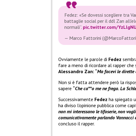
Fedez: «Se dovessi scegliere tra Van
battaglie social per il ddl Zan all’
normali”.
pic.twitter.com/YzLlgN
— Marco Fattorini (@MarcoFattori
Ovviamente le parole di
Fedez
sembra
fare a meno di ricordare al rapper che
Alessandro Zan: “
Ma facevi le dirette
Non si è fatta attendere però la rispo
sapere
“
Che ca**o me ne frega
.
La Schle
Successivamente
Fedez
ha spiegato un
ha diviso l’opinione pubblica come capit
non mi interessano le tifoserie, non vogli
comunicativamente parlando Vannacci è 
concluso il rapper.