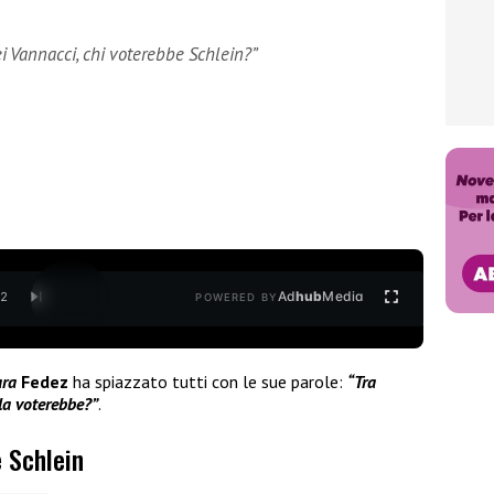
i Vannacci, chi voterebbe Schlein?”
Ad
hub
Media
/
2
POWERED BY
ra
Fedez
ha spiazzato tutti con le sue parole:
“Tra
 la voterebbe?”
.
e Schlein