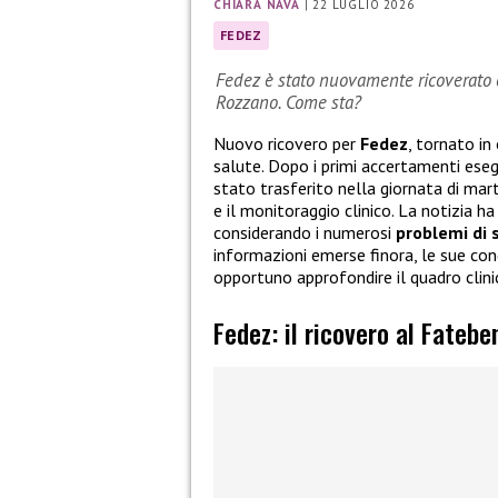
CHIARA NAVA
|
22 LUGLIO 2026
FEDEZ
Fedez è stato nuovamente ricoverato e
Rozzano. Come sta?
Nuovo ricovero per
Fedez
, tornato in
salute. Dopo i primi accertamenti esegu
stato trasferito nella giornata di mart
e il monitoraggio clinico. La notizia 
considerando i numerosi
problemi di 
informazioni emerse finora, le sue con
opportuno approfondire il quadro clini
Fedez: il ricovero al Fatebe