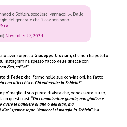
nacci e Schlein, sceglierei Vannacci…». Dalle
elogio del generale che “i gay non sono
UNre
ni)
November 27, 2024
no aver sorpreso
Giuseppe Cruciani,
che non ha potuto
 su Instagram ha spesso fatto delle dirette con
 con Zan, ca**o!
“.
sta di
Fedez
che, fermo nelle sue convinzioni, ha fatto
in non attecchisce. Chi voterebbe la Schlein?”.
 po’ meglio il suo punto di vista che, nonostante tutto,
a in questi casi:
“
Da comunicatore guardo, non giudico e
o avere le bandiere di uno o dell’altro, ma
dieci spanne sopra. Vannacci si mangia la Schlein
“,
ha