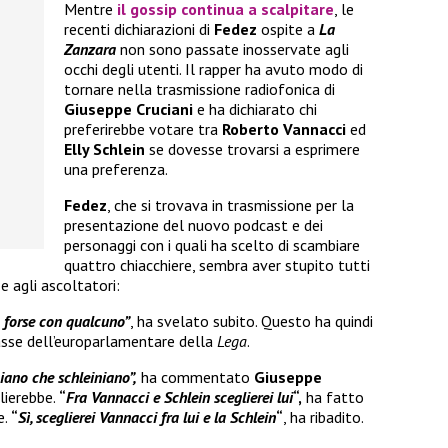
Mentre
il gossip continua a scalpitare
, le
recenti dichiarazioni di
Fedez
ospite a
La
Zanzara
non sono passate inosservate agli
occhi degli utenti. Il rapper ha avuto modo di
tornare nella trasmissione radiofonica di
Giuseppe Cruciani
e ha dichiarato chi
preferirebbe votare tra
Roberto Vannacci
ed
Elly Schlein
se dovesse trovarsi a esprimere
una preferenza.
Fedez
, che si trovava in trasmissione per la
presentazione del nuovo podcast e dei
personaggi con i quali ha scelto di scambiare
quattro chiacchiere, sembra aver stupito tutti
e agli ascoltatori:
 forse con qualcuno”
, ha svelato subito. Questo ha quindi
lasse dell’europarlamentare della
Lega
.
iano che schleiniano”,
ha commentato
Giuseppe
lierebbe.
“
Fra Vannacci e Schlein sceglierei lui
“,
ha fatto
e.
“
Sì, sceglierei Vannacci fra lui e la Schlein
“
, ha ribadito.