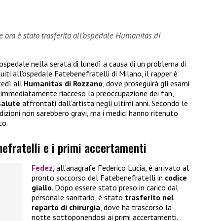
 ora è stato trasferito all’ospedale Humanitas di
 ospedale nella serata di lunedì a causa di un problema di
iti all’ospedale Fatebenefratelli di Milano, il rapper è
edì all’
Humanitas di Rozzano
, dove proseguirà gli esami
ha immediatamente riacceso la preoccupazione dei fan,
salute
affrontati dall’artista negli ultimi anni. Secondo le
dizioni non sarebbero gravi, ma i medici hanno ritenuto
co.
nefratelli e i primi accertamenti
Fedez
, all’anagrafe Federico Lucia, è arrivato al
pronto soccorso del Fatebenefratelli in
codice
giallo
. Dopo essere stato preso in carico dal
personale sanitario, è stato
trasferito nel
reparto di chirurgia
, dove ha trascorso la
notte sottoponendosi ai primi accertamenti.