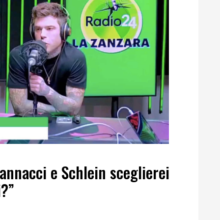
Vannacci e Schlein sceglierei
i?”