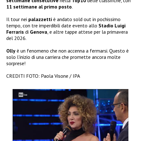
settimane consecutive
nella
Top10
delle classifiche, con
11 settimane al primo posto
.
Il tour nei
palazzetti
è andato sold out in pochissimo
tempo, con tre imperdibili date evento allo
Stadio Luigi
Ferraris
di
Genova
, e altre tappe attese per la primavera
del 2026.
Olly
è un fenomeno che non accenna a fermarsi. Questo è
solo l’inizio di una carriera che promette ancora molte
sorprese!
CREDITI FOTO: Paola Visone / IPA