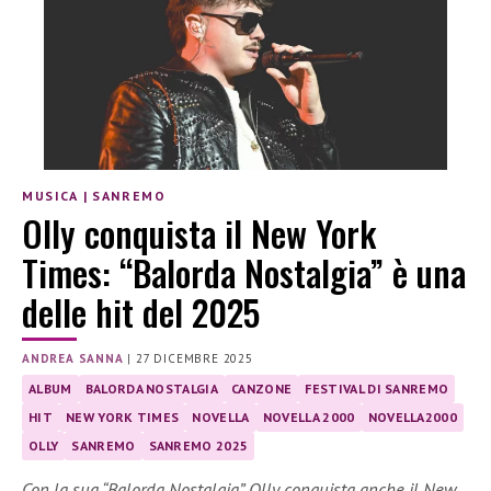
MUSICA
|
SANREMO
Olly conquista il New York
Times: “Balorda Nostalgia” è una
delle hit del 2025
ANDREA SANNA
|
27 DICEMBRE 2025
ALBUM
BALORDA NOSTALGIA
CANZONE
FESTIVAL DI SANREMO
HIT
NEW YORK TIMES
NOVELLA
NOVELLA 2000
NOVELLA2000
OLLY
SANREMO
SANREMO 2025
Con la sua “Balorda Nostalgia”, Olly conquista anche il New