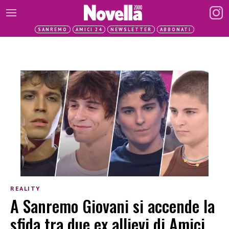
SANREMO
AMICI 24
NEWSLETTER
ABBONATI
REALITY
A Sanremo Giovani si accende la
sfida tra due ex allievi di Amici