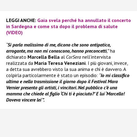
LEGGI ANCHE:
Gaia svela perché ha annullato il concerto
in Sardegna e come sta dopo il problema di salute
(VIDEO)
“
Si parla malissimo di me, dicono che sono antipatica,
arrogante, ma non mi conoscono, hanno preconcetti
,”
ha
dichiarato
Marcella Bella
al
CorSera
nell’intervista
realizzata da
Maria Teresa Veneziani
.
I più giovani, invece,
a detta sua avrebbero visto la sua anima e chi è davvero. A
colpirla particolarmente è stato un episodio:
“
Io mi classifico
ultima e nella trasmissione il giorno dopo il Festival Mara
Vernier presenta gli artisti, i vincitori. Nel pubblico c’è una
mamma che chiede al figlio ‘Chi ti è piaciuto?’ E lui ‘Marcella!
Doveva vincere lei
‘
”.