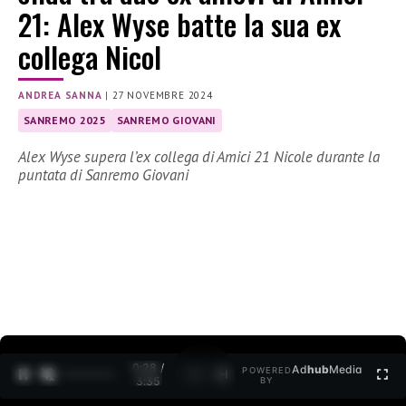
21: Alex Wyse batte la sua ex
collega Nicol
ANDREA SANNA
|
27 NOVEMBRE 2024
SANREMO 2025
SANREMO GIOVANI
Alex Wyse supera l’ex collega di Amici 21 Nicole durante la
puntata di Sanremo Giovani
0:29 /
Ad
hub
Media
POWERED
1
/
2
3:35
BY