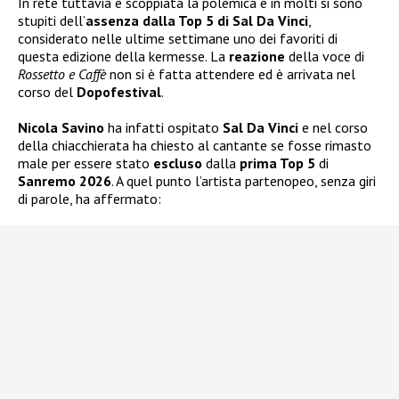
In rete tuttavia è scoppiata la polemica e in molti si sono
stupiti dell’
assenza dalla Top 5 di Sal Da Vinci
,
considerato nelle ultime settimane uno dei favoriti di
questa edizione della kermesse. La
reazione
della voce di
Rossetto e Caffè
non si è fatta attendere ed è arrivata nel
corso del
Dopofestival
.
Nicola Savino
ha infatti ospitato
Sal Da Vinci
e nel corso
della chiacchierata ha chiesto al cantante se fosse rimasto
male per essere stato
escluso
dalla
prima Top 5
di
Sanremo 2026
. A quel punto l’artista partenopeo, senza giri
di parole, ha affermato: