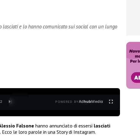
no lasciati e lo hanno comunicato sui social con un lungo
Ad
hub
Media
/
2
POWERED BY
Alessio Falsone
hanno annunciato di essersi
lasciati
. Ecco le loro parole in una Story di Instagram.