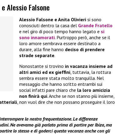
i e Alessio Falsone
Alessio Falsone e Anita Olivieri
si sono
conosciuti dentro la casa del
Grande Fratello
e nel giro di poco tempo hanno legato e
si
sono innamorati
. Purtroppo però, anche se il
loro amore sembrava essere destinato a
durare, alla fine hanno
deciso di prendere
strade separate
.
Nonostante si trovino
in vacanza insieme ad
altri amici ed ex gieffini
, tuttavia, la rottura
sembra essere stata molto tranquilla. Nel
messaggio che hanno scritto entrambi sui
social infatti pare chiaro che
la loro amicizia
non finirà qui
. Anche se non stanno più insieme,
atteriali
, non vuol dire che non possano proseguire il loro
nterrompere la nostra frequentazione. Le differenze
udini. Ne avevamo già parlato prima di partire per Ibiza, ma
artire lo stesso e di goderci questa vacanza anche con gli