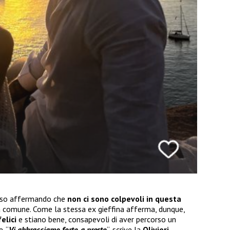
rso affermando che
non ci sono colpevoli in questa
a comune. Come la stessa ex gieffina afferma, dunque,
elici
e stiano bene, consapevoli di aver percorso un
. “
Vi abbracciamo forte, a presto
“, scrive la
Olivieri