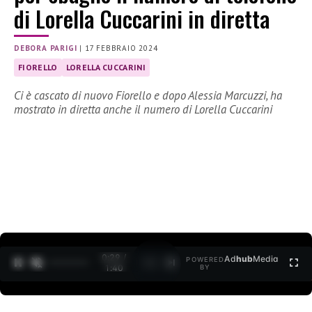
di Lorella Cuccarini in diretta
DEBORA PARIGI
|
17 FEBBRAIO 2024
FIORELLO
LORELLA CUCCARINI
Ci è cascato di nuovo Fiorello e dopo Alessia Marcuzzi, ha
mostrato in diretta anche il numero di Lorella Cuccarini
0:30 /
Ad
hub
Media
POWERED
1
/
2
1:40
BY