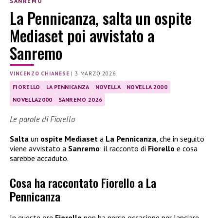
SANREMO
La Pennicanza, salta un ospite
Mediaset poi avvistato a
Sanremo
VINCENZO CHIANESE
|
3 MARZO 2026
FIORELLO
LA PENNICANZA
NOVELLA
NOVELLA 2000
NOVELLA2000
SANREMO 2026
Le parole di Fiorello
Salta
un
ospite Mediaset
a
La Pennicanza
, che in seguito
viene avvistato a
Sanremo
: il racconto di
Fiorello
e cosa
sarebbe accaduto.
Cosa ha raccontato Fiorello a La
Pennicanza
In queste ore
Fiorello
non ha perso occasione per lanciare