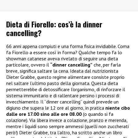
Dieta di Fiorello: cos’è la dinner
cancelling?
66 anni appena compiuti e una forma fisica invidiabile. Coma
fa Fiorello a essere così in forma? Qualche tempo fa lo
showman catanese aveva rivelato di seguire una dieta
particolare, ovvero il
“dinner cancelling”
che, per farla
breve, significa saltare la cena. Ideata dal nutrizionista
Dieter Grabbe, questo regime alimentare consiste proprio
nel saltare l’ultimo pasto della giornata. Questa dieta
permetterebbe di detossificare l’organismo, di rinforzare il
sistema immunitario e di rallentare persino i processi di
invecchiamento. Il “dinner cancelling” quindi prevede un
digiuno che supera le 12 ore al giorno, in pratica
niente cibo
dalle ore 17.00 sino alle ore 08.00
(o quando si fa
colazione). Via libera invece a colazione, pranzo e merenda,
mentre i liquidi sono sempre ammessi (quelli non zuccherati
però!) Dieter Grabbe, tra l’altro, ha scritto anche un libro