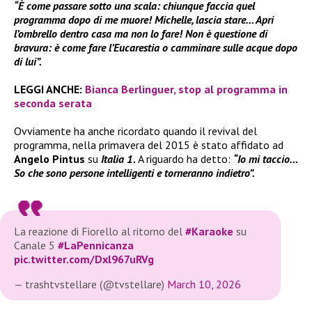
“È come passare sotto una scala: chiunque faccia quel
programma dopo di me muore! Michelle, lascia stare… Apri
l’ombrello dentro casa ma non lo fare! Non è questione di
bravura: è come fare l’Eucarestia o camminare sulle acque dopo
di lui”.
LEGGI ANCHE:
Bianca Berlinguer, stop al programma in
seconda serata
Ovviamente ha anche ricordato quando il revival del
programma, nella primavera del 2015 è stato affidato ad
Angelo Pintus
su
Italia 1.
A riguardo ha detto:
“Io mi taccio…
So che sono persone intelligenti e torneranno indietro”.
La reazione di Fiorello al ritorno del
#Karaoke
su
Canale 5
#LaPennicanza
pic.twitter.com/Dxl967uRVg
— trashtvstellare (@tvstellare)
March 10, 2026