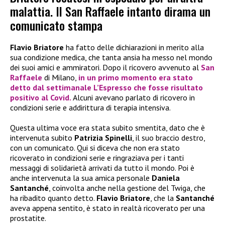
malattia. Il San Raffaele intanto dirama un
comunicato stampa
Flavio Briatore
ha fatto delle dichiarazioni in merito alla
sua condizione medica, che tanta ansia ha messo nel mondo
dei suoi amici e ammiratori. Dopo il ricovero avvenuto al
San
Raffaele
di Milano,
in un primo momento era stato
detto dal settimanale
L’Espresso
che fosse risultato
positivo al Covid.
Alcuni avevano parlato di ricovero in
condizioni serie e addirittura di terapia intensiva.
Questa ultima voce era stata subito smentita, dato che è
intervenuta subito
Patrizia Spinelli
, il suo braccio destro,
con un comunicato. Qui si diceva che non era stato
ricoverato in condizioni serie e ringraziava per i tanti
messaggi di solidarietà arrivati da tutto il mondo. Poi è
anche intervenuta la sua amica personale
Daniela
Santanché
, coinvolta anche nella gestione del Twiga, che
ha ribadito quanto detto.
Flavio Briatore
, che la
Santanché
aveva appena sentito, è stato in realtà ricoverato per una
prostatite.