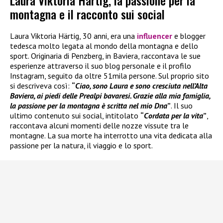
Laura Viktoria Härtig, la passione per la
montagna e il racconto sui social
Laura Viktoria Härtig, 30 anni, era una
influencer
e blogger
tedesca molto legata al mondo della montagna e dello
sport. Originaria di Penzberg, in Baviera, raccontava le sue
esperienze attraverso il suo blog personale e il profilo
Instagram, seguito da oltre 51mila persone. Sul proprio sito
si descriveva così:
“
Ciao, sono Laura e sono cresciuta nell’Alta
Baviera, ai piedi delle Prealpi bavaresi. Grazie alla mia famiglia,
la passione per la montagna è scritta nel mio Dna
”
. Il suo
ultimo contenuto sui social, intitolato
“
Cordata per la vita
”
,
raccontava alcuni momenti delle nozze vissute tra le
montagne. La sua morte ha interrotto una vita dedicata alla
passione per la natura, il viaggio e lo sport.