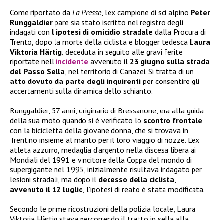
Come riportato da
La Presse
, l’ex campione di sci alpino
Peter
Runggaldier
pare sia stato iscritto nel registro degli
indagati con
l’ipotesi di omicidio stradale
dalla Procura di
Trento, dopo la morte della ciclista e blogger tedesca
Laura
Viktoria Härtig
, deceduta in seguito alle gravi ferite
riportate nell’
incidente
avvenuto il
23 giugno sulla strada
del Passo Sella
, nel territorio di Canazei. Si tratta di un
atto dovuto da parte degli inquirenti
per consentire gli
accertamenti sulla dinamica dello schianto.
Runggaldier, 57 anni, originario di Bressanone, era alla guida
della sua moto quando si è verificato lo
scontro frontale
con la bicicletta della giovane donna, che si trovava in
Trentino insieme al marito per il loro viaggio di nozze. L’ex
atleta azzurro, medaglia d’argento nella discesa libera ai
Mondiali del 1991 e vincitore della Coppa del mondo di
supergigante nel 1995, inizialmente risultava indagato per
lesioni stradali, ma dopo il
decesso della ciclista
,
avvenuto il 12 luglio
, l’ipotesi di reato è stata modificata.
Secondo le prime ricostruzioni della polizia locale, Laura
Viktoria Härtig stava percorrendo il tratto in sella alla