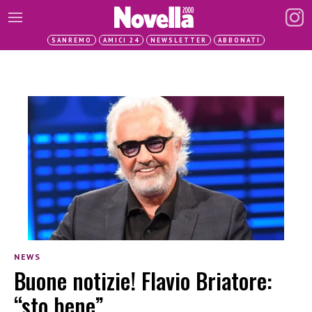
SANREMO
AMICI 24
NEWSLETTER
ABBONATI
NEWS
Buone notizie! Flavio Briatore:
“sto bene”