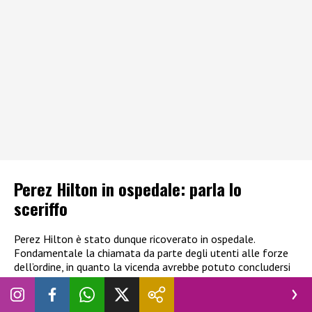
Perez Hilton in ospedale: parla lo
sceriffo
Perez Hilton è stato dunque ricoverato in ospedale.
Fondamentale la chiamata da parte degli utenti alle forze
dell’ordine, in quanto la vicenda avrebbe potuto concludersi
tragicamente. In una nota lo sceriffo ha voluto spiegate
come è stata gestita la situazione:
“In molti dei casi che
coinvolgono una persona in crisi per problemi di salute mentale