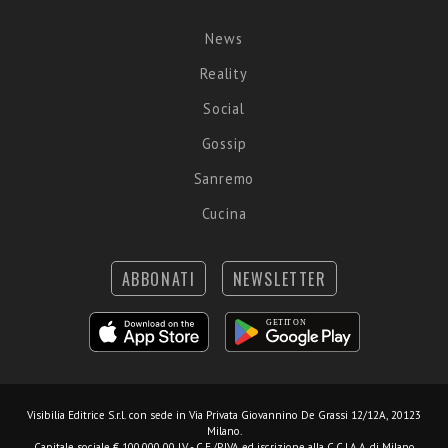
News
Reality
Social
Gossip
Sanremo
Cucina
ABBONATI
NEWSLETTER
Visibilia Editrice S.r.l.
con sede in Via Privata Giovannino De Grassi 12/12A, 20123
Milano.
Capitale sociale € 100.000,00 I.V. - C.F./P.IVA ed iscrizione alla C.C.I.A.A. di Milano