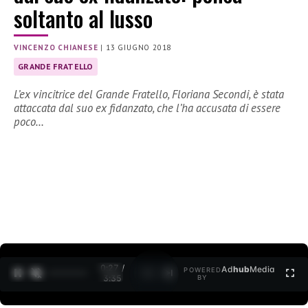
soltanto al lusso
VINCENZO CHIANESE
|
13 GIUGNO 2018
GRANDE FRATELLO
L’ex vincitrice del Grande Fratello, Floriana Secondi, è stata
attaccata dal suo ex fidanzato, che l’ha accusata di essere
poco…
0:27 /
Ad
hub
Media
POWERED
1
/
2
3:35
BY