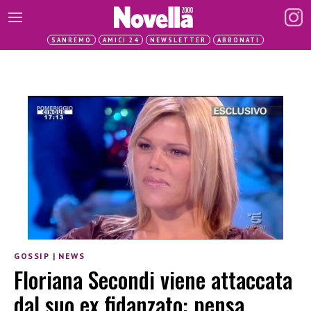
SANREMO
AMICI 24
NEWSLETTER
ABBONATI
GOSSIP
|
NEWS
Floriana Secondi viene attaccata
dal suo ex fidanzato: pensa