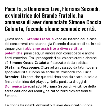
Poco fa, a Domenica Live, Floriana Secondi,
ex vincitrice del Grande Fratello, ha
ammesso di aver denunciato Simone Coccia
Colaiuta, facendo alcune scomode verità.
Quest’anno il
Grande Fratello
vede all’interno della casa
dei concorrenti che stanno già facendo discutere di se. In soli
cinque giorni
abbiamo assistito a diverse liti, a
polemiche
, primi baci, un amore non corrisposto e anche
forti emozioni. Tra i protagonisti più chiacchierati e discussi
c’è
Simone Coccia Colaiuta
, fidanzato della politica
Stefania Pezzopane
. Oltre ad un passato da latin lover e
spogliarellista, l’uomo ha anche dei trascorsi con
Lucia
Bramieri
. Ma pare che quest’ultima non sia stata la sola a
finire nel mirino del playboy. Nella puntata di oggi di
Domenica Live
, infatti,
Floriana Secondi
, vincitrice della
terza edizione del reality, ha fatto forti dichiarazioni su
Simone.
La donna ha infatti dichiarato di aver denunciato Coccia