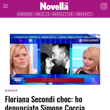
SANREMO
AMICI 24
NEWSLETTER
ABBONATI
GOSSIP
Floriana Secondi choc: ho
denunciato Simone Coccia