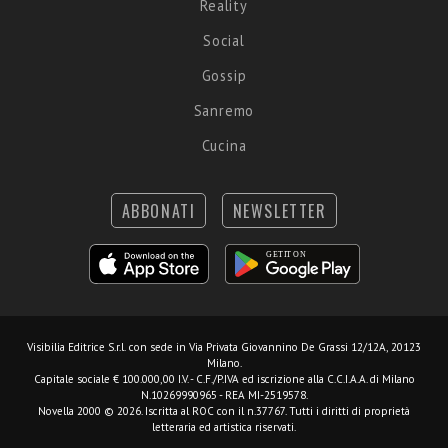
Reality
Social
Gossip
Sanremo
Cucina
ABBONATI
NEWSLETTER
Visibilia Editrice S.r.l.
con sede in Via Privata Giovannino De Grassi 12/12A, 20123
Milano.
Capitale sociale € 100.000,00 I.V. - C.F./P.IVA ed iscrizione alla C.C.I.A.A. di Milano
N.10269990965 - REA MI-2519578.
Novella 2000 © 2026. Iscritta al ROC con il n.37767. Tutti i diritti di proprietà
letteraria ed artistica riservati.