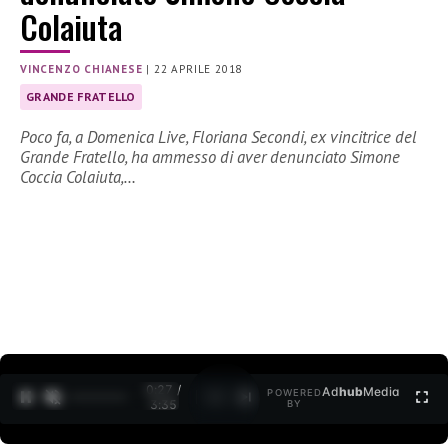
Colaiuta
VINCENZO CHIANESE
|
22 APRILE 2018
GRANDE FRATELLO
Poco fa, a Domenica Live, Floriana Secondi, ex vincitrice del
Grande Fratello, ha ammesso di aver denunciato Simone
Coccia Colaiuta,…
0:27 /
Ad
hub
Media
POWERED
1
/
2
3:35
BY