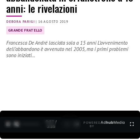
anni: le rivelazioni
DEBORA PARIGI
|
16 AGOSTO 2019
GRANDE FRATELLO
Francesca De André lasciata sola a 15 anni L’avvenimento
dell’abbandono è avvenuto nel 2005, ma i primi problemi
sono iniziati…
0:27 /
Ad
hub
Media
POWERED
1
/
2
3:35
BY