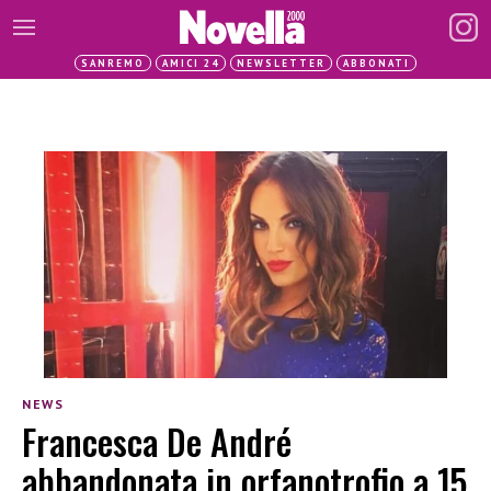
SANREMO
AMICI 24
NEWSLETTER
ABBONATI
NEWS
Francesca De André
abbandonata in orfanotrofio a 15