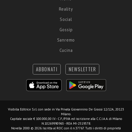
Reality
Social
Gossip
Sanremo
Cucina
ABBONATI
NEWSLETTER
Visibilia Editrice S.r.l.
con sede in Via Privata Giovannino De Grassi 12/12A, 20123
Milano.
Capitale sociale € 100.000,00 I.V. - C.F./P.IVA ed iscrizione alla C.C.I.A.A. di Milano
N.10269990965 - REA MI-2519578.
Novella 2000 © 2026. Iscritta al ROC con il n.37767. Tutti i diritti di proprietà