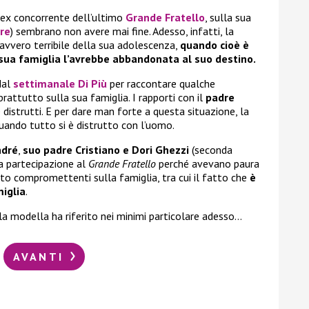
 ex concorrente dell’ultimo
Grande Fratello
, sulla sua
re
) sembrano non avere mai fine. Adesso, infatti, la
vero terribile della sua adolescenza,
quando cioè è
la sua famiglia l’avrebbe abbandonata al suo destino.
 dal
settimanale Di Più
per raccontare qualche
prattutto sulla sua famiglia. I rapporti con il
padre
strutti. E per dare man forte a questa situazione, la
uando tutto si è distrutto con l’uomo.
ndré
,
suo padre Cristiano e Dori Ghezzi
(seconda
 partecipazione al
Grande Fratello
perché avevano paura
to compromettenti sulla famiglia, tra cui il fatto che
è
iglia
.
a modella ha riferito nei minimi particolare adesso…
AVANTI