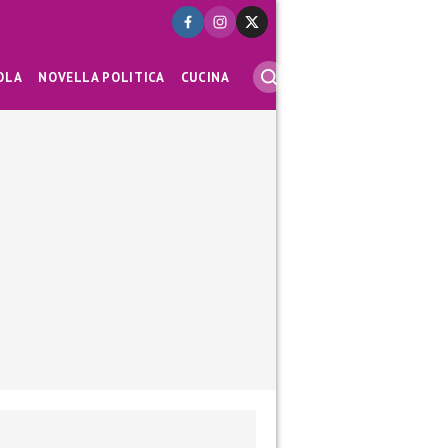
OLA
NOVELLA POLITICA
CUCINA