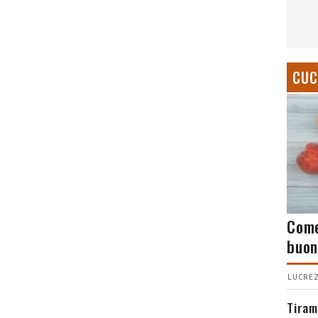
CUC
Come
buon
LUCREZ
Tiram