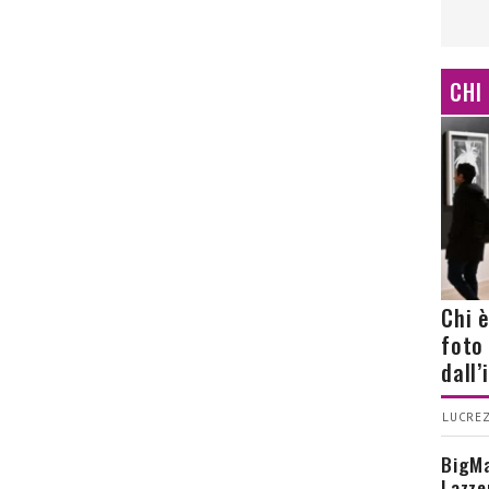
CHI
Chi 
foto
dall
LUCREZ
BigMa
Lazze