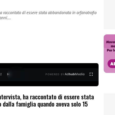
ha raccontato di essere stata abbandonata in orfanotrofio
 anni.…
Ad
hub
Media
/
2
POWERED BY
ntervista, ha raccontato di essere stata
o dalla famiglia quando aveva solo 15