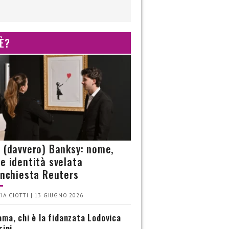
 È?
è (davvero) Banksy: nome,
 e identità svelata
’inchiesta Reuters
IA CIOTTI | 13 GIUGNO 2026
ma, chi è la fidanzata Lodovica
rini