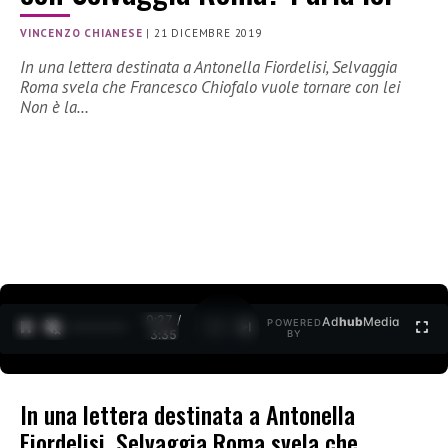
VINCENZO CHIANESE
|
21 DICEMBRE 2019
In una lettera destinata a Antonella Fiordelisi, Selvaggia
Roma svela che Francesco Chiofalo vuole tornare con lei
Non è la…
0:27 /
Ad
hub
Media
POWERED
1
/
2
3:35
BY
In una lettera destinata a Antonella
Fiordelisi, Selvaggia Roma svela che