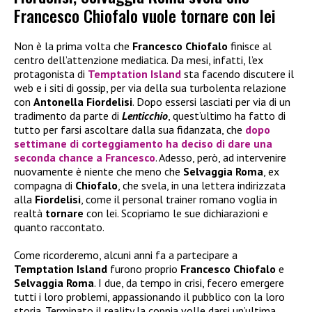
Francesco Chiofalo vuole tornare con lei
Non è la prima volta che
Francesco Chiofalo
finisce al
centro dell’attenzione mediatica. Da mesi, infatti, l’ex
protagonista di
Temptation Island
sta facendo discutere il
web e i siti di gossip, per via della sua turbolenta relazione
con
Antonella Fiordelisi
. Dopo essersi lasciati per via di un
tradimento da parte di
Lenticchio
, quest’ultimo ha fatto di
tutto per farsi ascoltare dalla sua fidanzata, che
dopo
settimane di corteggiamento ha deciso di dare una
seconda chance a
Francesco
. Adesso, però, ad intervenire
nuovamente è niente che meno che
Selvaggia Roma
, ex
compagna di
Chiofalo
, che svela, in una lettera indirizzata
alla
Fiordelisi
, come il personal trainer romano voglia in
realtà
tornare
con lei. Scopriamo le sue dichiarazioni e
quanto raccontato.
Come ricorderemo, alcuni anni fa a partecipare a
Temptation Island
furono proprio
Francesco Chiofalo
e
Selvaggia Roma
. I due, da tempo in crisi, fecero emergere
tutti i loro problemi, appassionando il pubblico con la loro
storia. Terminato il reality la coppia volle darsi un’ultima