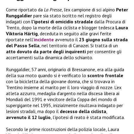
Come riportato da
La Presse
, l’ex campione di sci alpino
Peter
Runggaldier
pare sia stato iscritto nel registro degli
indagati con
l’ipotesi di omicidio stradale
dalla Procura di
Trento, dopo la morte della ciclista e blogger tedesca
Laura
Viktoria Härtig
, deceduta in seguito alle gravi ferite
riportate nell’
incidente
avvenuto il
23 giugno sulla strada
del Passo Sella
, nel territorio di Canazei. Si tratta di un
atto dovuto da parte degli inquirenti
per consentire gli
accertamenti sulla dinamica dello schianto.
Runggaldier, 57 anni, originario di Bressanone, era alla guida
della sua moto quando si è verificato lo
scontro frontale
con la bicicletta della giovane donna, che si trovava in
Trentino insieme al marito per il loro viaggio di nozze. L’ex
atleta azzurro, medaglia d’argento nella discesa libera ai
Mondiali del 1991 e vincitore della Coppa del mondo di
supergigante nel 1995, inizialmente risultava indagato per
lesioni stradali, ma dopo il
decesso della ciclista
,
avvenuto il 12 luglio
, l’ipotesi di reato è stata modificata.
Secondo le prime ricostruzioni della polizia locale, Laura