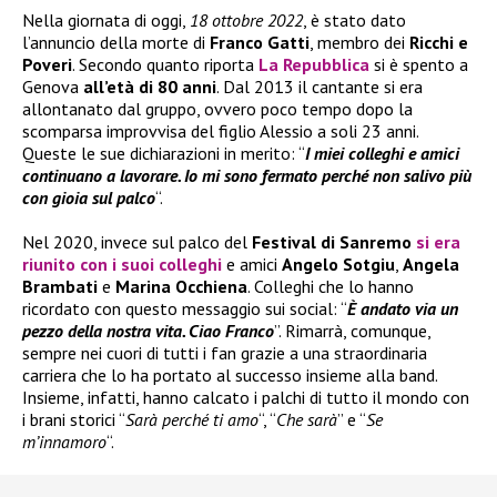
Nella giornata di oggi,
18 ottobre 2022
, è stato dato
l’annuncio della morte di
Franco Gatti
, membro dei
Ricchi e
Poveri
. Secondo quanto riporta
La Repubblica
si è spento a
Genova
all’età di 80 anni
. Dal 2013 il cantante si era
allontanato dal gruppo, ovvero poco tempo dopo la
scomparsa improvvisa del figlio Alessio a soli 23 anni.
Queste le sue dichiarazioni in merito: “
I miei colleghi e amici
continuano a lavorare. Io mi sono fermato perché non salivo più
con gioia sul palco
“.
Nel 2020, invece sul palco del
Festival di Sanremo
si era
riunito con i suoi colleghi
e amici
Angelo Sotgiu
,
Angela
Brambati
e
Marina Occhiena
. Colleghi che lo hanno
ricordato con questo messaggio sui social: “
È andato via un
pezzo della nostra vita. Ciao Franco
”. Rimarrà, comunque,
sempre nei cuori di tutti i fan grazie a una straordinaria
carriera che lo ha portato al successo insieme alla band.
Insieme, infatti, hanno calcato i palchi di tutto il mondo con
i brani storici “
Sarà perché ti amo
“, “
Che sarà
” e “
Se
m’innamoro
“.