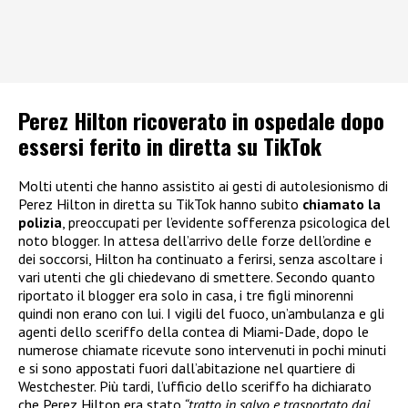
Perez Hilton ricoverato in ospedale dopo
essersi ferito in diretta su TikTok
Molti utenti che hanno assistito ai gesti di autolesionismo di
Perez Hilton in diretta su TikTok hanno subito
chiamato la
polizia
, preoccupati per l’evidente sofferenza psicologica del
noto blogger. In attesa dell’arrivo delle forze dell’ordine e
dei soccorsi, Hilton ha continuato a ferirsi, senza ascoltare i
vari utenti che gli chiedevano di smettere. Secondo quanto
riportato il blogger era solo in casa, i tre figli minorenni
quindi non erano con lui. I vigili del fuoco, un’ambulanza e gli
agenti dello sceriffo della contea di Miami-Dade, dopo le
numerose chiamate ricevute sono intervenuti in pochi minuti
e si sono appostati fuori dall’abitazione nel quartiere di
Westchester. Più tardi, l’ufficio dello sceriffo ha dichiarato
che Perez Hilton era stato
“tratto in salvo e trasportato dai