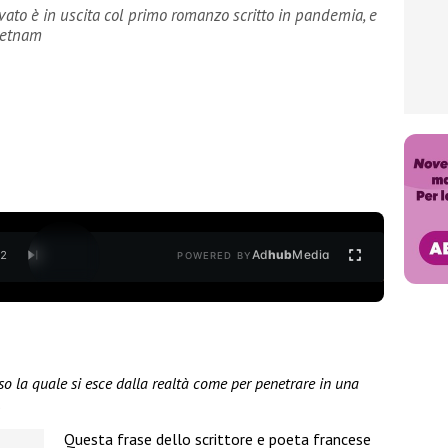
ato è in uscita col primo romanzo scritto in pandemia, e
Vietnam
Ad
hub
Media
/
2
POWERED BY
so la quale si esce dalla realtà come per penetrare in una
.
Questa frase dello scrittore e poeta francese