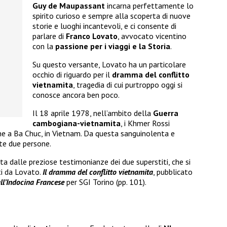
Guy de Maupassant
incarna perfettamente lo
spirito curioso e sempre alla scoperta di nuove
storie e luoghi incantevoli, e ci consente di
parlare di
Franco Lovato
, avvocato vicentino
con la
passione per i viaggi e la Storia
.
Su questo versante, Lovato ha un particolare
occhio di riguardo per il
dramma del conflitto
vietnamita
, tragedia di cui purtroppo oggi si
conosce ancora ben poco.
Il 18 aprile 1978, nell’ambito della
Guerra
cambogiana-vietnamita
, i Khmer Rossi
e a Ba Chuc, in Vietnam. Da questa sanguinolenta e
te due persone.
ita dalle preziose testimonianze dei due superstiti, che si
tti da Lovato.
Il dramma del conflitto vietnamita
, pubblicato
all’Indocina Francese
per SGI Torino (pp. 101).