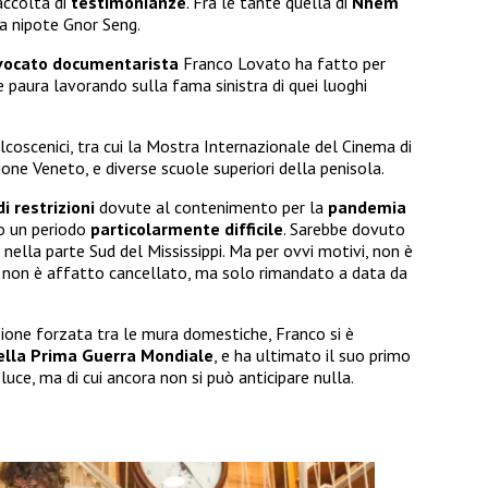
raccolta di
testimonianze
. Fra le tante quella di
Nhem
la nipote Gnor Seng.
vocato documentarista
Franco Lovato ha fatto per
e paura lavorando sulla fama sinistra di quei luoghi
lcoscenici, tra cui la Mostra Internazionale del Cinema di
one Veneto, e diverse scuole superiori della penisola.
i restrizioni
dovute al contenimento per la
pandemia
o un periodo
particolarmente difficile
. Sarebbe dovuto
nella parte Sud del Mississippi. Ma per ovvi motivi, non è
io non è affatto cancellato, ma solo rimandato a data da
sione forzata tra le mura domestiche, Franco si è
ella Prima Guerra Mondiale
, e ha ultimato il suo primo
ce, ma di cui ancora non si può anticipare nulla.