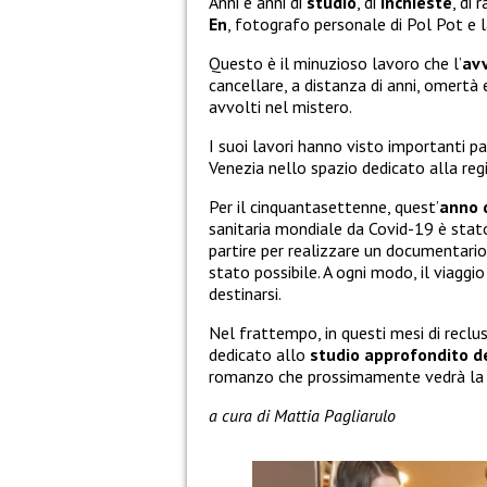
Anni e anni di
studio
, di
inchieste
, di 
En
, fotografo personale di Pol Pot e 
Questo è il minuzioso lavoro che l’
av
cancellare, a distanza di anni, omertà 
avvolti nel mistero.
I suoi lavori hanno visto importanti pa
Venezia nello spazio dedicato alla regi
Per il cinquantasettenne, quest’
anno d
sanitaria mondiale da Covid-19 è stat
partire per realizzare un documentario 
stato possibile. A ogni modo, il viagg
destinarsi.
Nel frattempo, in questi mesi di reclu
dedicato allo
studio approfondito d
romanzo che prossimamente vedrà la lu
a cura di Mattia Pagliarulo