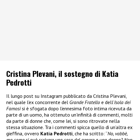
Cristina Plevani, il sostegno di Katia
Pedrotti
Il lungo post su Instagram pubblicato da Cristina Plevani,
nel quale l’ex concorrente del
Grande Fratello
e dell’
Isola dei
Famosi
si è sfogata dopo l’ennesima foto intima ricevuta da
parte di un uomo, ha ottenuto un’infinità di commenti, molti
da parte di donne che, come lei, si sono ritrovate nella
stessa situazione. Tra i commenti spicca quello di un’altra ex
gieffina, ovvero
Katia Pedrotti
, che ha scritto: “
No, vabbè,
ma come si può scrivere una cosa del genere a una donna? Non