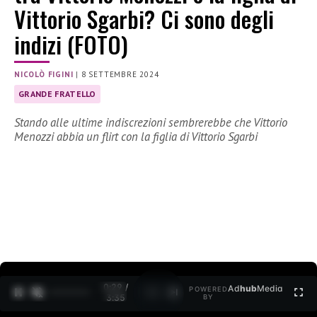
Vittorio Sgarbi? Ci sono degli
indizi (FOTO)
NICOLÒ FIGINI
|
8 SETTEMBRE 2024
GRANDE FRATELLO
Stando alle ultime indiscrezioni sembrerebbe che Vittorio
Menozzi abbia un flirt con la figlia di Vittorio Sgarbi
0:30 /
Ad
hub
Media
POWERED
1
/
2
3:35
BY