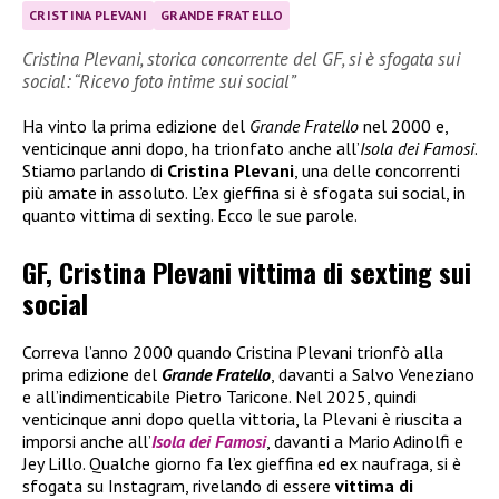
CRISTINA PLEVANI
GRANDE FRATELLO
Cristina Plevani, storica concorrente del GF, si è sfogata sui
social: “Ricevo foto intime sui social”
Ha vinto la prima edizione del
Grande Fratello
nel 2000 e,
venticinque anni dopo, ha trionfato anche all’
Isola dei Famosi
.
Stiamo parlando di
Cristina Plevani
, una delle concorrenti
più amate in assoluto. L’ex gieffina si è sfogata sui social, in
quanto vittima di sexting. Ecco le sue parole.
GF, Cristina Plevani vittima di sexting sui
social
Correva l’anno 2000 quando Cristina Plevani trionfò alla
prima edizione del
Grande Fratello
, davanti a Salvo Veneziano
e all’indimenticabile Pietro Taricone. Nel 2025, quindi
venticinque anni dopo quella vittoria, la Plevani è riuscita a
imporsi anche all’
Isola dei Famosi
, davanti a Mario Adinolfi e
Jey Lillo. Qualche giorno fa l’ex gieffina ed ex naufraga, si è
sfogata su Instagram, rivelando di essere
vittima di