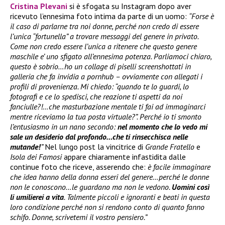
Cristina Plevani
si è sfogata su Instagram dopo aver
ricevuto l’ennesima foto intima da parte di un uomo:
“Forse è
il caso di parlarne tra noi donne, perché non credo di essere
l’unica “fortunella” a trovare messaggi del genere in privato.
Come non credo essere l’unica a ritenere che questo genere
maschile e’ uno sfigato all’ennesima potenza. Parliamoci chiaro,
questo è sobrio…ho un collage di piselli screenshottati in
galleria che fa invidia a pornhub – ovviamente con allegati i
profili di provenienza. Mi chiedo: “quando te lo guardi, lo
fotografi e ce lo spedisci, che reazione ti aspetti da noi
fanciulle?!…che masturbazione mentale ti fai ad immaginarci
mentre riceviamo la tua posta virtuale?”. Perché io ti smonto
l’entusiasmo in un nano secondo:
nel momento che lo vedo mi
sale un desiderio dal profondo…che ti rinsecchisca nelle
mutande!
”
Nel lungo post la vincitrice di
Grande Fratello
e
Isola dei Famosi
appare chiaramente infastidita dalle
continue foto che riceve, asserendo che:
è facile immaginare
che idea hanno della donna esseri del genere…perché le donne
non le conoscono…le guardano ma non le vedono.
Uomini così
li umilierei a vita
. Talmente piccoli e ignoranti e beati in questa
loro condizione perché non si rendono conto di quanto fanno
schifo. Donne, scrivetemi il vostro pensiero.”