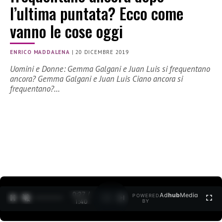
l’ultima puntata? Ecco come
vanno le cose oggi
ENRICO MADDALENA
|
20 DICEMBRE 2019
Uomini e Donne: Gemma Galgani e Juan Luis si frequentano
ancora? Gemma Galgani e Juan Luis Ciano ancora si
frequentano?…
0:27 /
Ad
hub
Media
POWERED
1
/
2
1:40
BY