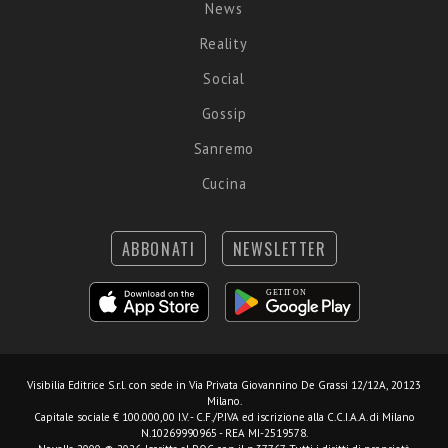
News
Reality
Social
Gossip
Sanremo
Cucina
ABBONATI
NEWSLETTER
Visibilia Editrice S.r.l.
con sede in Via Privata Giovannino De Grassi 12/12A, 20123
Milano.
Capitale sociale € 100.000,00 I.V. - C.F./P.IVA ed iscrizione alla C.C.I.A.A. di Milano
N.10269990965 - REA MI-2519578.