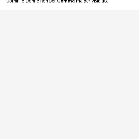
Uomini e Donne non per
Gemma
ma per visibilità.