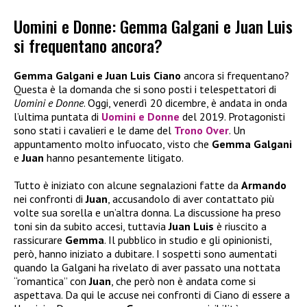
Uomini e Donne: Gemma Galgani e Juan Luis
si frequentano ancora?
Gemma Galgani e Juan Luis Ciano
ancora si frequentano?
Questa è la domanda che si sono posti i telespettatori di
Uomini e Donne
. Oggi, venerdì 20 dicembre, è andata in onda
l’ultima puntata di
Uomini e Donne
del 2019. Protagonisti
sono stati i cavalieri e le dame del
Trono Over
. Un
appuntamento molto infuocato, visto che
Gemma Galgani
e
Juan
hanno pesantemente litigato.
Tutto è iniziato con alcune segnalazioni fatte da
Armando
nei confronti di
Juan
, accusandolo di aver contattato più
volte sua sorella e un’altra donna. La discussione ha preso
toni sin da subito accesi, tuttavia
Juan Luis
è riuscito a
rassicurare
Gemma
. Il pubblico in studio e gli opinionisti,
però, hanno iniziato a dubitare. I sospetti sono aumentati
quando la Galgani ha rivelato di aver passato una nottata
“romantica” con
Juan
, che però non è andata come si
aspettava. Da qui le accuse nei confronti di Ciano di essere a