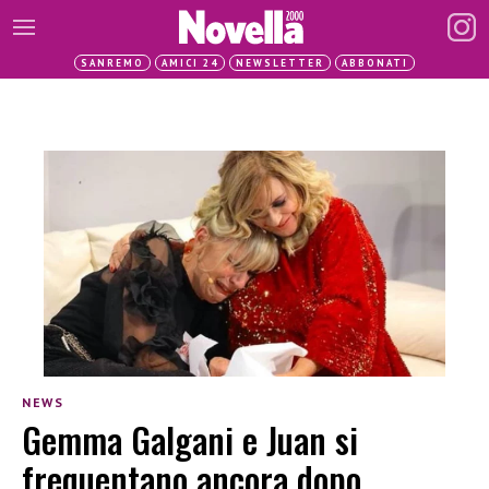
SANREMO
AMICI 24
NEWSLETTER
ABBONATI
NEWS
Gemma Galgani e Juan si
frequentano ancora dopo