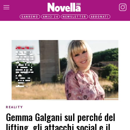
SANREMO
AMICI 24
NEWSLETTER
ABBONATI
REALITY
Gemma Galgani sul perché del
lifting, gli attacchi social e il