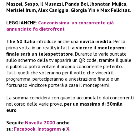
Mazzei, Sespo, Il Musazzi, Panda Boi, Jhonatan Mujica,
Merisiel Irum, Alex Caniggia, Giorgia Yin
e
Max Felicitas
.
LEGGI ANCHE
:
Canzonissima, un concorrente già
annunciato fa dietrofront
The 50 Italia
introduce anche una
novità inedita
. Per la
prima volta in un reality infatti
a vincere il montepremi
finale sarà un telespettatore
. Durante le varie puntate
sullo schermo della tv apparirà un QR code, tramite il quale
il pubblico potrà votare il proprio concorrente preferito.
Tutti quelli che voteranno per il volto che vincerà il
programma, parteciperanno a un’estrazione finale e un
fortunato vincitore porterà a casa il montepremi.
La somma coinciderà con quanto accumulato dai concorrenti
nel corso delle varie prove,
per un massimo di 50mila
euro
.
Seguite
Novella 2000
anche
su:
Facebook
,
Instagram
e
X
.