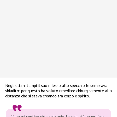
Negli ultimi tempi il suo riflesso allo specchio le sembrava
sbiadito: per questo ha voluto rimediare chirurgicamente alla
distanza che si stava creando tra corpo e spirito.
“Non mi sentivo più a mio agio. La mia età anagrafica