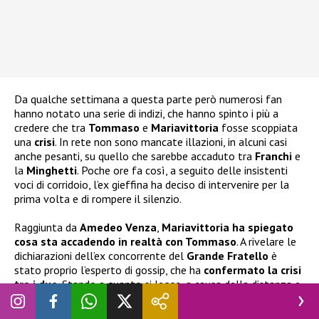
Da qualche settimana a questa parte però numerosi fan
hanno notato una serie di indizi, che hanno spinto i più a
credere che tra
Tommaso
e
Mariavittoria
fosse scoppiata
una
crisi
. In rete non sono mancate illazioni, in alcuni casi
anche pesanti, su quello che sarebbe accaduto tra
Franchi
e
la
Minghetti
. Poche ore fa così, a seguito delle insistenti
voci di corridoio, l’ex gieffina ha deciso di intervenire per la
prima volta e di rompere il silenzio.
Raggiunta da
Amedeo Venza
,
Mariavittoria ha spiegato
cosa sta accadendo in realtà con Tommaso
. A rivelare le
dichiarazioni dell’ex concorrente del
Grande Fratello
è
stato proprio l’esperto di gossip, che ha
confermato la crisi
tra i due
. Stando a quanto si legge, a causa della distanza e
di alcune incomprensioni legate alla lontananza,
Franchi
e
la
Minghetti
non starebbero vivendo un periodo semplice.