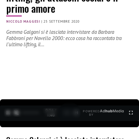
primo amore
NICCOLO MAGGESI
|
25 SETTEMBRE 2020
Gemma Galgani si è lasciata intervistare da Barbara
Fabbroni per Novella 2000: ecco cosa ha raccontato tra
l’ultimo lifting, il…
0:15 /
Ad
hub
Media
POWERED
1
/
2
1:40
BY