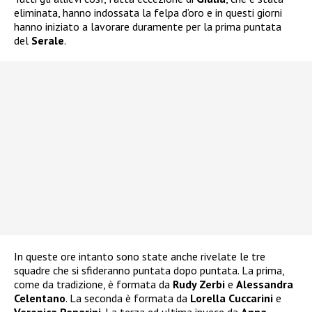
eliminata, hanno indossata la felpa d’oro e in questi giorni
hanno iniziato a lavorare duramente per la prima puntata
del
Serale
.
In queste ore intanto sono state anche rivelate le tre
squadre che si sfideranno puntata dopo puntata. La prima,
come da tradizione, è formata da
Rudy Zerbi
e
Alessandra
Celentano
. La seconda è formata da
Lorella Cuccarini
e
Veronica Peparini
. La terza ed ultima invece da
Anna