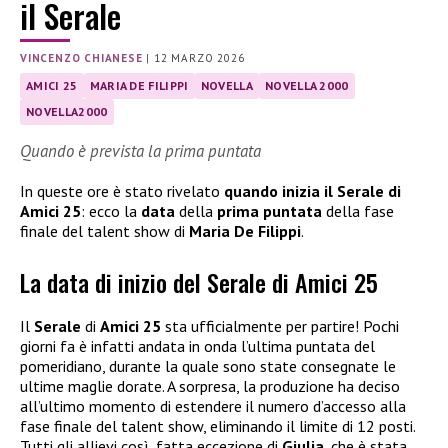
il Serale
VINCENZO CHIANESE
|
12 MARZO 2026
AMICI 25
MARIA DE FILIPPI
NOVELLA
NOVELLA 2000
NOVELLA2000
Quando è prevista la prima puntata
In queste ore è stato rivelato
quando inizia il Serale di
Amici 25
: ecco la
data
della
prima puntata
della fase
finale del talent show di
Maria De Filippi
.
La data di inizio del Serale di Amici 25
Il
Serale
di
Amici 25
sta ufficialmente per partire! Pochi
giorni fa è infatti andata in onda l’ultima puntata del
pomeridiano, durante la quale sono state consegnate le
ultime maglie dorate. A sorpresa, la produzione ha deciso
all’ultimo momento di estendere il numero d’accesso alla
fase finale del talent show, eliminando il limite di 12 posti.
Tutti gli allievi così, fatta eccezione di
Giulia
, che è stata