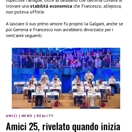
rispettive famiglie, oltre al desiderio che Gemma covava di
trovare una
stabilità economica
che Francesco, all’epoca,
non poteva offrirle.
A lasciare il suo primo amore fu proprio la Galgani, anche se
poi Gemma e Francesco non avrebbero divorziato per i
vent’anni seguenti.
AMICI
|
NEWS
|
REALITY
Amici 25, rivelato quando inizia