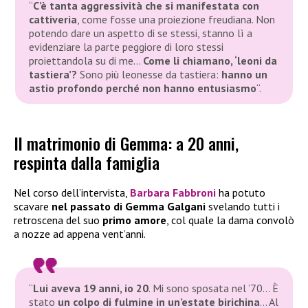
“
C’è tanta aggressività che si manifestata con
cattiveria
, come fosse una proiezione freudiana. Non
potendo dare un aspetto di se stessi, stanno lì a
evidenziare la parte peggiore di loro stessi
proiettandola su di me…
Come li chiamano, ‘leoni da
tastiera’?
Sono più leonesse da tastiera:
hanno un
astio profondo perché non hanno entusiasmo
“
.
Il matrimonio di Gemma: a 20 anni,
respinta dalla famiglia
Nel corso dell’intervista,
Barbara Fabbroni
ha potuto
scavare
nel passato di Gemma Galgani
svelando tutti i
retroscena del suo
primo amore
, col quale la dama convolò
a nozze ad appena vent’anni.
“
Lui aveva 19 anni, io 20
. Mi sono sposata nel ’70… È
stato
un colpo di fulmine in un’estate birichina
… Al