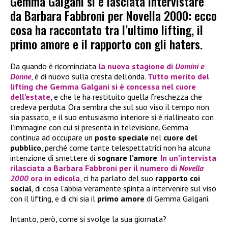
Gemma Galgani si è lasciata intervistare
da Barbara Fabbroni per Novella 2000: ecco
cosa ha raccontato tra l’ultimo lifting, il
primo amore e il rapporto con gli haters.
Da quando è ricominciata
la nuova stagione di
Uomini e
Donne
, è di nuovo sulla cresta dell’onda.
Tutto merito del
lifting
che
Gemma Galgani
si è concessa nel cuore
dell’estate
, e che le ha restituito quella freschezza che
credeva perduta. Ora sembra che sul suo viso il tempo non
sia passato, e il suo entusiasmo interiore si è riallineato con
l’immagine con cui si presenta in televisione. Gemma
continua ad occupare un
posto speciale
nel
cuore del
pubblico
, perché come tante telespettatrici non ha alcuna
intenzione di smettere di
sognare l’amore
.
In un’intervista
rilasciata a Barbara Fabbroni per il numero di
Novella
2000
ora in edicola
, ci ha parlato del suo
rapporto coi
social
, di cosa l’abbia veramente spinta a intervenire sul viso
con il lifting, e di chi sia il
primo amore
di Gemma Galgani.
Intanto, però, come si svolge la sua giornata?