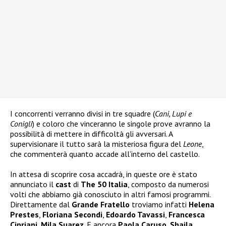
I concorrenti verranno divisi in tre squadre (
Cani, Lupi e
Conigli
) e coloro che vinceranno le singole prove avranno la
possibilità di mettere in difficoltà gli avversari. A
supervisionare il tutto sarà la misteriosa figura del
Leone
,
che commenterà quanto accade all’interno del castello.
In attesa di scoprire cosa accadrà, in queste ore è stato
annunciato il
cast
di
The 50 Italia
, composto da numerosi
volti che abbiamo già conosciuto in altri famosi programmi.
Direttamente dal
Grande Fratello
troviamo infatti
Helena
Prestes
,
Floriana Secondi
,
Edoardo Tavassi
,
Francesca
Cipriani
,
Mila Suarez
. E ancora
Paola Caruso
,
Shaila