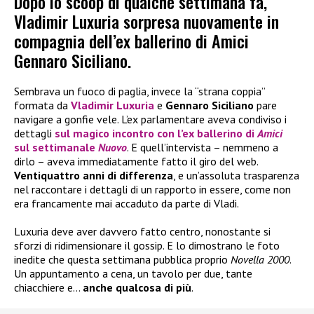
Dopo lo scoop di qualche settimana fa,
Vladimir Luxuria sorpresa nuovamente in
compagnia dell’ex ballerino di Amici
Gennaro Siciliano.
Sembrava un fuoco di paglia, invece la “strana coppia”
formata da
Vladimir Luxuria
e
Gennaro Siciliano
pare
navigare a gonfie vele. L’ex parlamentare aveva condiviso i
dettagli
sul magico incontro con l’ex ballerino di
Amici
sul settimanale
Nuovo
. E quell’intervista – nemmeno a
dirlo – aveva immediatamente fatto il giro del web.
Ventiquattro anni di differenza
, e un’assoluta trasparenza
nel raccontare i dettagli di un rapporto in essere, come non
era francamente mai accaduto da parte di Vladi.
Luxuria deve aver davvero fatto centro, nonostante si
sforzi di ridimensionare il gossip. E lo dimostrano le foto
inedite che questa settimana pubblica proprio
Novella 2000
.
Un appuntamento a cena, un tavolo per due, tante
chiacchiere e…
anche qualcosa di più
.