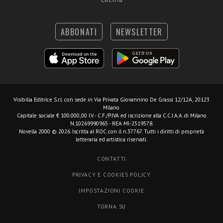
ABBONATI
NEWSLETTER
Visibilia Editrice S.r.l.
con sede in Via Privata Giovannino De Grassi 12/12A, 20123
Milano.
Capitale sociale € 100.000,00 I.V. - C.F./P.IVA ed iscrizione alla C.C.I.A.A. di Milano
N.10269990965 - REA MI-2519578.
Novella 2000 © 2026. Iscritta al ROC con il n.37767. Tutti i diritti di proprietà
letteraria ed artistica riservati.
CONTATTI
PRIVACY E COOKIES POLICY
IMPOSTAZIONI COOKIE
TORNA SU