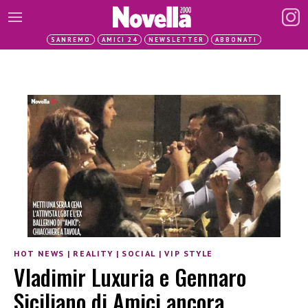
SANREMO
AMICI 24
NEWSLETTER
ABBONATI
HOT NEWS
|
REALITY
|
SOCIAL
|
VIP STYLE
Vladimir Luxuria e Gennaro
Siciliano di Amici ancora