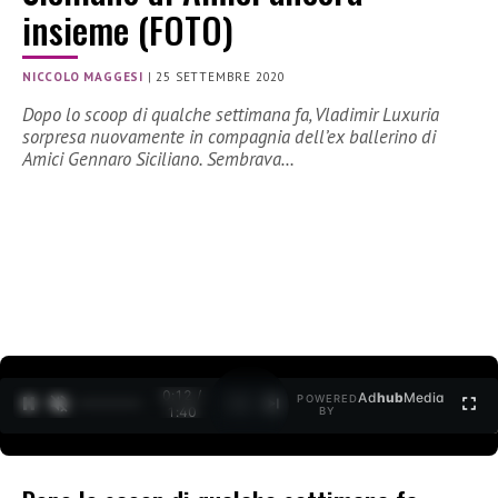
insieme (FOTO)
NICCOLO MAGGESI
|
25 SETTEMBRE 2020
Dopo lo scoop di qualche settimana fa, Vladimir Luxuria
sorpresa nuovamente in compagnia dell’ex ballerino di
Amici Gennaro Siciliano. Sembrava…
0:12 /
Ad
hub
Media
POWERED
1
/
2
1:40
BY