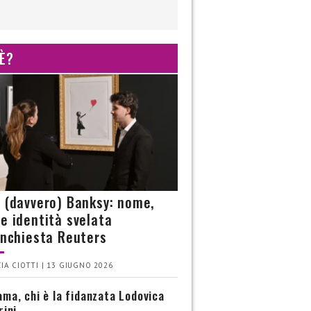
 È?
è (davvero) Banksy: nome,
 e identità svelata
’inchiesta Reuters
IA CIOTTI | 13 GIUGNO 2026
ma, chi è la fidanzata Lodovica
rini