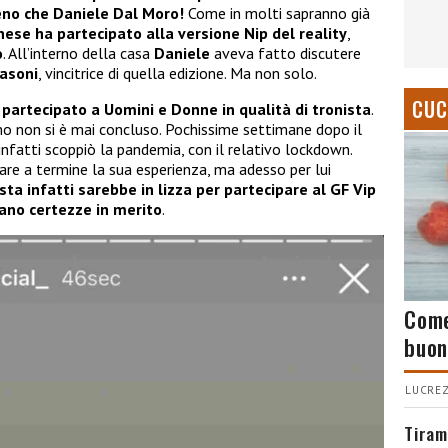
eno che Daniele Dal Moro!
Come in molti sapranno già
nese ha partecipato alla versione Nip del reality
,
o
. All’interno della casa
Daniele
aveva fatto discutere
asoni
, vincitrice di quella edizione. Ma non solo.
CUC
partecipato a Uomini e Donne in qualità di tronista
.
o non si è mai concluso. Pochissime settimane dopo il
infatti scoppiò la pandemia, con il relativo lockdown.
are a termine la sua esperienza, ma adesso per lui
ista infatti sarebbe in lizza per partecipare al GF Vip
ano certezze in merito
.
Come
buon
LUCREZ
Tiram