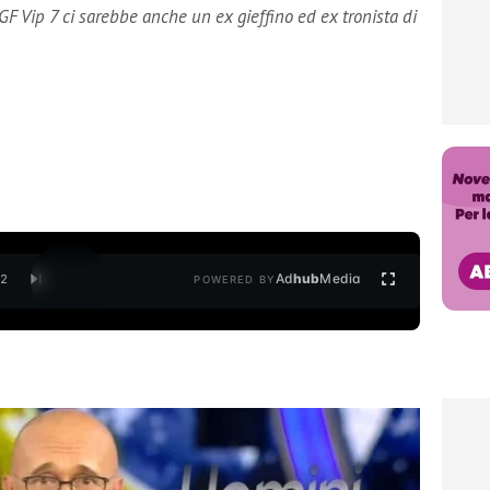
 GF Vip 7 ci sarebbe anche un ex gieffino ed ex tronista di
Ad
hub
Media
/
2
POWERED BY