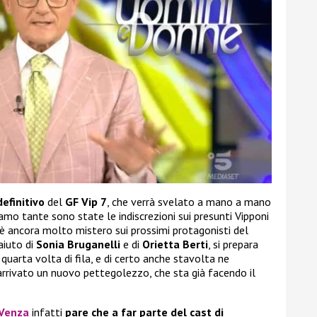
definitivo
del
GF Vip 7
, che verrà svelato a mano a mano
mo tante sono state le indiscrezioni sui presunti Vipponi
è ancora molto mistero sui prossimi protagonisti del
’aiuto di
Sonia Bruganelli
e di
Orietta Berti
, si prepara
uarta volta di fila, e di certo anche stavolta ne
arrivato un nuovo pettegolezzo, che sta già facendo il
Venza
infatti
pare che a far parte del cast di