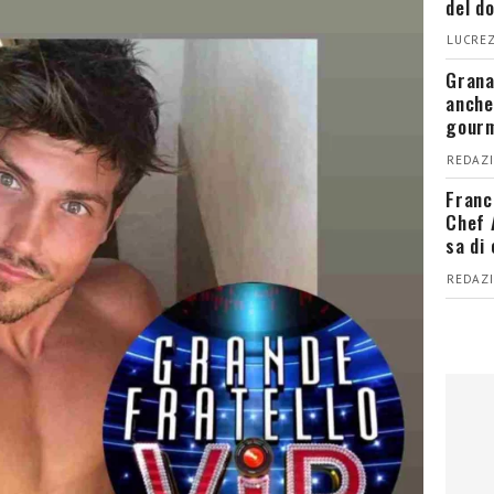
del d
LUCREZ
Grana
anche
gour
REDAZI
Franc
Chef 
sa di
REDAZI