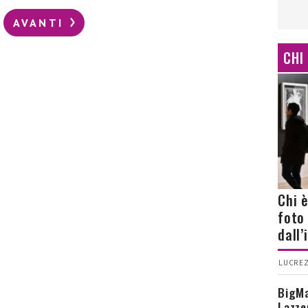
AVANTI
CHI
Chi 
foto
dall
LUCREZ
BigMa
Lazze