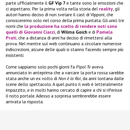
parte ufficialmente il
GF Vip 7
e tante sono le emozioni che
ci aspettano. Per la prima volta nella storia del
reality
, gli
autori hanno deciso di non svelare il cast di Vipponi, che
conosceremo solo nel corso della prima puntata. Gli unici tre
nomi che
la produzione ha scelto di rendere noti sono
quelli di
Giovanni Ciacci
, di
Wilma Goich
e di
Pamela
Prati
, che a distanza di anni ha deciso di rimettersi alla
prova. Nel mentre sul web continuano a circolare numerose
indiscrezioni, alcune delle quali si stanno facendo sempre più
insistenti.
Come sappiamo solo pochi giorni fa
Pipol Tv
aveva
annunciato in anteprima che a varcare la porta rossa sarebbe
stata anche un ex volto di
Non è la Rai
, da anni lontana dalle
scene dello spettacolo. A quel punto il web è letteralmente
impazzito, e in molti hanno cercato di capire a chi si riferisse
il noto portale. Adesso a sorpresa sembrerebbe essere
arrivata la risposta.