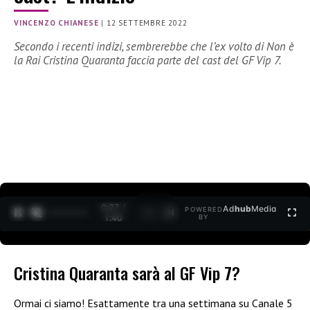
VINCENZO CHIANESE
|
12 SETTEMBRE 2022
Secondo i recenti indizi, sembrerebbe che l’ex volto di Non è
la Rai Cristina Quaranta faccia parte del cast del GF Vip 7.
0:27 /
Ad
hub
Media
POWERED
1
/
2
1:40
BY
Cristina Quaranta sarà al GF Vip 7?
Ormai ci siamo! Esattamente tra una settimana su Canale 5