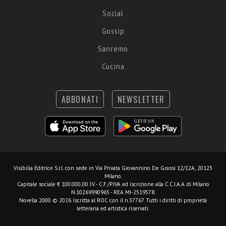
Social
Gossip
Sanremo
Cucina
ABBONATI
NEWSLETTER
Visibilia Editrice S.r.l.
con sede in Via Privata Giovannino De Grassi 12/12A, 20123
Milano.
Capitale sociale € 100.000,00 I.V. - C.F./P.IVA ed iscrizione alla C.C.I.A.A. di Milano
N.10269990965 - REA MI-2519578.
Novella 2000 © 2026. Iscritta al ROC con il n.37767. Tutti i diritti di proprietà
letteraria ed artistica riservati.