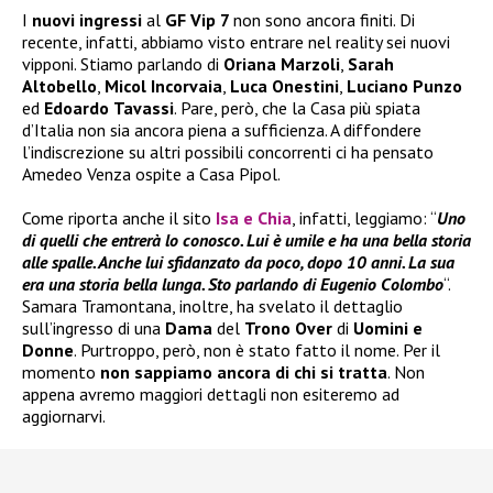
I
nuovi ingressi
al
GF Vip 7
non sono ancora finiti. Di
recente, infatti, abbiamo visto entrare nel reality sei nuovi
vipponi. Stiamo parlando di
Oriana Marzoli
,
Sarah
Altobello
,
Micol Incorvaia
,
Luca Onestini
,
Luciano
Punzo
ed
Edoardo
Tavassi
. Pare, però, che la Casa più spiata
d’Italia non sia ancora piena a sufficienza. A diffondere
l’indiscrezione su altri possibili concorrenti ci ha pensato
Amedeo Venza ospite a Casa Pipol.
Come riporta anche il sito
Isa e Chi
a
, infatti, leggiamo: “
Uno
di quelli che entrerà lo conosco. Lui è umile e ha una bella storia
alle spalle. Anche lui sfidanzato da poco, dopo 10 anni. La sua
era una storia bella lunga. Sto parlando di Eugenio Colombo
“.
Samara Tramontana, inoltre, ha svelato il dettaglio
sull’ingresso di una
Dama
del
Trono Over
di
Uomini e
Donne
. Purtroppo, però, non è stato fatto il nome. Per il
momento
non sappiamo ancora di chi si tratta
. Non
appena avremo maggiori dettagli non esiteremo ad
aggiornarvi.