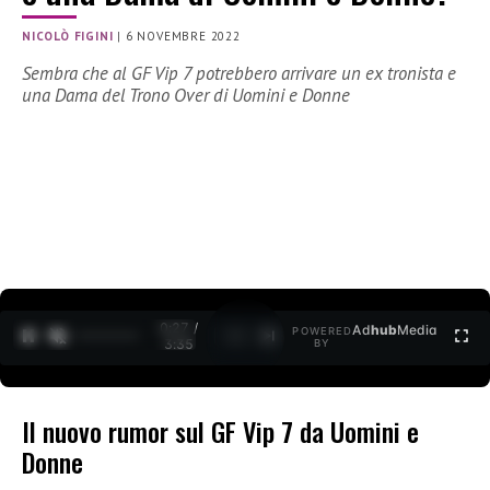
NICOLÒ FIGINI
|
6 NOVEMBRE 2022
Sembra che al GF Vip 7 potrebbero arrivare un ex tronista e
una Dama del Trono Over di Uomini e Donne
0:27 /
Ad
hub
Media
POWERED
1
/
2
3:35
BY
Il nuovo rumor sul GF Vip 7 da Uomini e
Donne