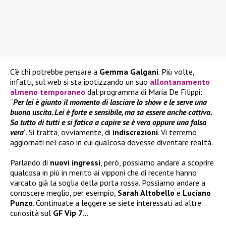
C’è chi potrebbe pensare a
Gemma Galgani
. Più volte,
infatti, sul web si sta ipotizzando un suo
allontanamento
almeno te
mporaneo
dal programma di Maria De Filippi:
“
Per lei è giunto il momento di lasciare lo show e le serve una
buona uscita. Lei è forte e sensibile, ma sa essere anche cattiva.
Sa tutto di tutti e si fatica a capire se è vera oppure una falsa
vera
“. Si tratta, ovviamente, di
indiscrezioni
. Vi terremo
aggiornati nel caso in cui qualcosa dovesse diventare realtà.
Parlando di
nuovi ingressi
, però, possiamo andare a scoprire
qualcosa in più in merito ai vipponi che di recente hanno
varcato già la soglia della porta rossa. Possiamo andare a
conoscere meglio, per esempio,
Sarah Altobello
e
Luciano
Punzo
. Continuate a leggere se siete interessati ad altre
curiosità sul
GF Vip 7
…