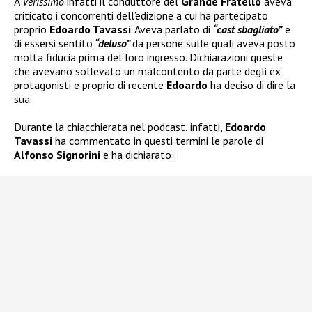
A
Verissimo
infatti il conduttore del
Grande Fratello
aveva
criticato i concorrenti dell’edizione a cui ha partecipato
proprio
Edoardo Tavassi
. Aveva parlato di
“cast sbagliato”
e
di essersi sentito
“deluso”
da persone sulle quali aveva posto
molta fiducia prima del loro ingresso. Dichiarazioni queste
che avevano sollevato un malcontento da parte degli ex
protagonisti e proprio di recente
Edoardo
ha deciso di dire la
sua.
Durante la chiacchierata nel podcast, infatti,
Edoardo
Tavassi
ha commentato in questi termini le parole di
Alfonso Signorini
e ha dichiarato: