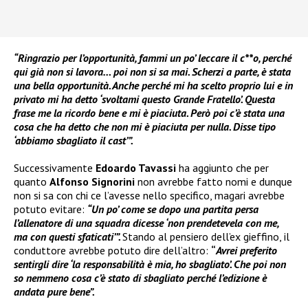
“Ringrazio per l’opportunità, fammi un po’ leccare il c**o, perché
qui già non si lavora… poi non si sa mai. Scherzi a parte, è stata
una bella opportunità. Anche perché mi ha scelto proprio lui e in
privato mi ha detto ‘svoltami questo Grande Fratello’. Questa
frase me la ricordo bene e mi è piaciuta. Però poi c’è stata una
cosa che ha detto che non mi è piaciuta per nulla. Disse tipo
‘abbiamo sbagliato il cast’”.
Successivamente
Edoardo Tavassi
ha aggiunto che per
quanto
Alfonso Signorini
non avrebbe fatto nomi e dunque
non si sa con chi ce l’avesse nello specifico, magari avrebbe
potuto evitare:
“Un po’ come se dopo una partita persa
l’allenatore di una squadra dicesse ‘non prendetevela con me,
ma con questi sfaticati’”.
Stando al pensiero dell’ex gieffino, il
conduttore avrebbe potuto dire dell’altro:
“
Avrei preferito
sentirgli dire ‘la responsabilità è mia, ho sbagliato’. Che poi non
so nemmeno cosa c’è stato di sbagliato perché l’edizione è
andata pure bene”.