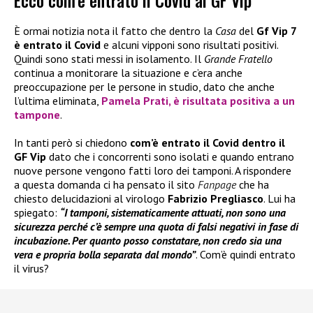
Ecco com’è entrato il Covid al GF Vip
È ormai notizia nota il fatto che dentro la
Casa
del
Gf Vip 7
è entrato il Covid
e alcuni vipponi sono risultati positivi.
Quindi sono stati messi in isolamento. Il
Grande Fratello
continua a monitorare la situazione e c’era anche
preoccupazione per le persone in studio, dato che anche
l’ultima eliminata,
Pamela Prati
, è risultata positiva a un
tampone
.
In tanti però si chiedono
com’è entrato il Covid dentro il
GF Vip
dato che i concorrenti sono isolati e quando entrano
nuove persone vengono fatti loro dei tamponi. A rispondere
a questa domanda ci ha pensato il sito
Fanpage
che ha
chiesto delucidazioni al virologo
Fabrizio Pregliasco
. Lui ha
spiegato:
“I tamponi, sistematicamente attuati, non sono una
sicurezza perché c’è sempre una quota di falsi negativi in fase di
incubazione. Per quanto posso constatare, non credo sia una
vera e propria bolla separata dal mondo”
. Com’è quindi entrato
il virus?