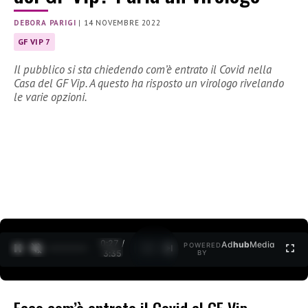
DEBORA PARIGI
|
14 NOVEMBRE 2022
GF VIP 7
Il pubblico si sta chiedendo com’è entrato il Covid nella
Casa del GF Vip. A questo ha risposto un virologo rivelando
le varie opzioni.
0:28 /
Ad
hub
Media
POWERED
1
/
2
3:35
BY