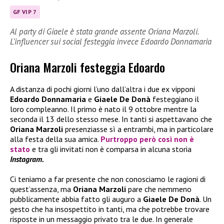
GF VIP 7
Al party di Giaele è stata grande assente Oriana Marzoli.
L’influencer sui social festeggia invece Edoardo Donnamaria
Oriana Marzoli festeggia Edoardo
A distanza di pochi giorni l’uno dall’altra i due ex vipponi
Edoardo Donnamaria
e
Giaele De Donà
festeggiano il
loro compleanno. Il primo è nato il 9 ottobre mentre la
seconda il 13 dello stesso mese. In tanti si aspettavano che
Oriana Marzoli
presenziasse sì a entrambi, ma in particolare
alla festa della sua amica.
Purtroppo però così non è
stato
e tra gli invitati non è comparsa in alcuna storia
Instagram.
Ci teniamo a far presente che non conosciamo le ragioni di
quest’assenza, ma
Oriana Marzoli
pare che nemmeno
pubblicamente abbia fatto gli auguro a
Giaele De Donà
. Un
gesto che ha insospettito in tanti, ma che potrebbe trovare
risposte in un messaggio privato tra le due. In generale