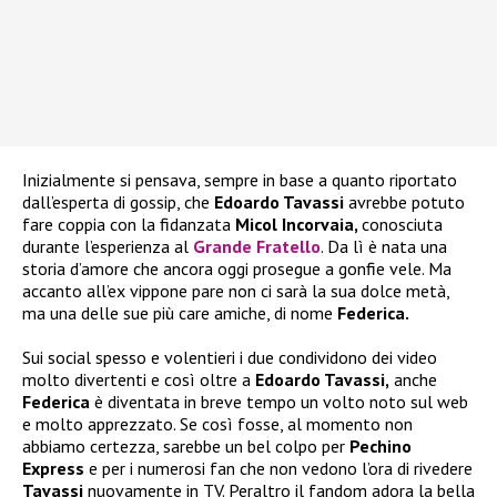
Inizialmente si pensava, sempre in base a quanto riportato
dall’esperta di gossip, che
Edoardo Tavassi
avrebbe potuto
fare coppia con la fidanzata
Micol Incorvaia,
conosciuta
durante l’esperienza al
Grande Fratello
. Da lì è nata una
storia d’amore che ancora oggi prosegue a gonfie vele. Ma
accanto all’ex vippone pare non ci sarà la sua dolce metà,
ma una delle sue più care amiche, di nome
Federica.
Sui social spesso e volentieri i due condividono dei video
molto divertenti e così oltre a
Edoardo Tavassi,
anche
Federica
è diventata in breve tempo un volto noto sul web
e molto apprezzato. Se così fosse, al momento non
abbiamo certezza, sarebbe un bel colpo per
Pechino
Express
e per i numerosi fan che non vedono l’ora di rivedere
Tavassi
nuovamente in TV. Peraltro il fandom adora la bella