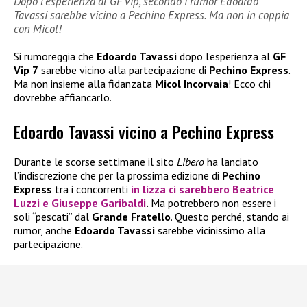
Dopo l’esperienza al GF Vip, secondo i rumor Edoardo
Tavassi sarebbe vicino a Pechino Express. Ma non in coppia
con Micol!
Si rumoreggia che
Edoardo Tavassi
dopo l’esperienza al
GF
Vip 7
sarebbe vicino alla partecipazione di
Pechino Express
.
Ma non insieme alla fidanzata
Micol Incorvaia
! Ecco chi
dovrebbe affiancarlo.
Edoardo Tavassi vicino a Pechino Express
Durante le scorse settimane il sito
Libero
ha lanciato
l’indiscrezione che per la prossima edizione di
Pechino
Express
tra i concorrenti
in lizza ci sarebbero
Beatrice
Luzzi
e
Giuseppe Garibaldi
.
Ma potrebbero non essere i
soli “pescati” dal
Grande Fratello
. Questo perché, stando ai
rumor, anche
Edoardo Tavassi
sarebbe vicinissimo alla
partecipazione.