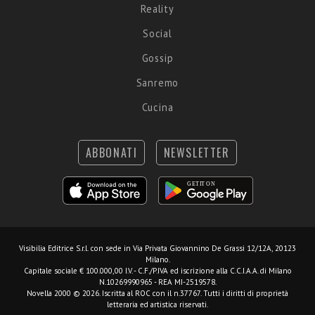
Reality
Social
Gossip
Sanremo
Cucina
ABBONATI
NEWSLETTER
Visibilia Editrice S.r.l.
con sede in Via Privata Giovannino De Grassi 12/12A, 20123
Milano.
Capitale sociale € 100.000,00 I.V. - C.F./P.IVA ed iscrizione alla C.C.I.A.A. di Milano
N.10269990965 - REA MI-2519578.
Novella 2000 © 2026. Iscritta al ROC con il n.37767. Tutti i diritti di proprietà
letteraria ed artistica riservati.