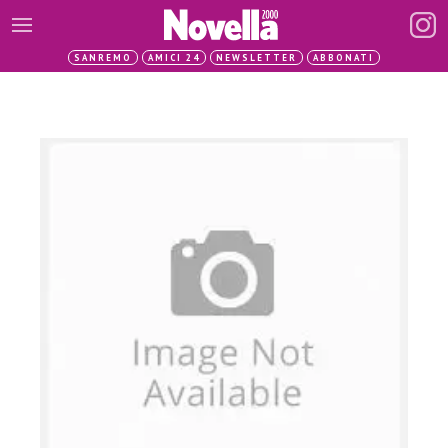
SANREMO
AMICI 24
NEWSLETTER
ABBONATI