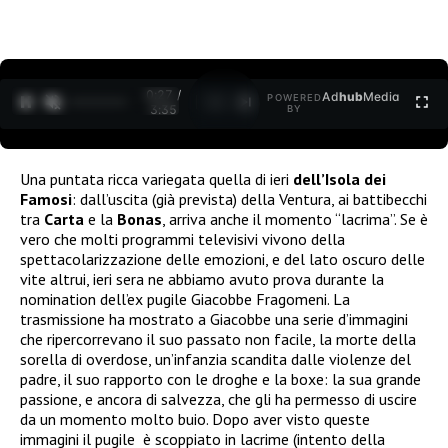
0:27 /
Ad
hub
Media
POWERED
1
/
2
3:35
BY
Una puntata ricca variegata quella di ieri
dell’Isola dei
Famosi
:
dall’uscita (già prevista) della Ventura, ai battibecchi
tra
Carta
e la
Bonas
, arriva anche il momento “lacrima”. Se è
vero che molti programmi televisivi vivono della
spettacolarizzazione delle emozioni, e del lato oscuro delle
vite altrui, ieri sera ne abbiamo avuto prova durante la
nomination dell’ex pugile Giacobbe Fragomeni. La
trasmissione ha mostrato a Giacobbe una serie d’immagini
che ripercorrevano il suo passato non facile, la morte della
sorella di overdose, un’infanzia scandita dalle violenze del
padre, il suo rapporto con le droghe e la boxe: la sua grande
passione, e ancora di salvezza, che gli ha permesso di uscire
da un momento molto buio. Dopo aver visto queste
immagini il pugile è scoppiato in lacrime (intento della