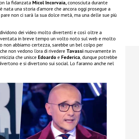
on la fidanzata
Micol Incorvaia,
conosciuta durante
ì è nata una storia d’amore che ancora oggi prosegue a
 pare non ci sarà la sua dolce metà, ma una delle sue più
ndividono dei video molto divertenti e così oltre a
iventata in breve tempo un volto noto sul web e molto
o non abbiamo certezza, sarebbe un bel colpo per
 che non vedono l’ora di rivedere
Tavassi
nuovamente in
amicizia che unisce
Edoardo
e
Federica
, dunque potrebbe
ivertono e si divertono sui social. Lo faranno anche nel