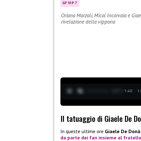
GF VIP 7
Oriana Marzoli, Micol Incorvaia e Giae
rivelazione della vippona
0:28 / 1:40
1
Il tatuaggio di Giaele De D
In queste ultime ore
Giaele De Donà
da parte dei fan insieme al
fratell