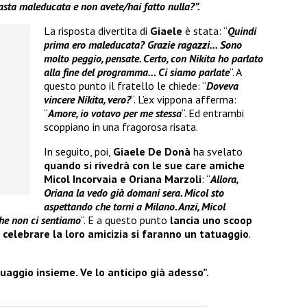
asta maleducata e non avete/hai fatto nulla?”.
La risposta divertita di
Giaele
è stata: “
Quindi
prima ero maleducata? Grazie ragazzi… Sono
molto peggio, pensate. Certo, con Nikita ho parlato
alla fine del programma… Ci siamo parlate
“. A
questo punto il fratello le chiede: “
Doveva
vincere Nikita, vero?
“. L’ex vippona afferma:
“
Amore, io votavo per me stessa
“. Ed entrambi
scoppiano in una fragorosa risata.
In seguito, poi,
Giaele De Donà
ha svelato
quando si rivedrà con le sue care amiche
Micol Incorvaia e Oriana Marzoli
: “
Allora,
Oriana la vedo già domani sera. Micol sto
aspettando che torni a Milano. Anzi, Micol
he non ci sentiamo
“. E a questo punto
lancia uno scoop
 celebrare la loro amicizia si faranno un tatuaggio
.
aggio insieme. Ve lo anticipo già adesso”.