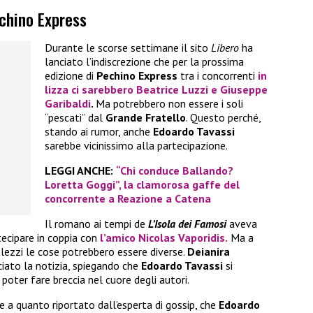
echino Express
Durante le scorse settimane il sito
Libero
ha
lanciato l’indiscrezione che per la prossima
edizione di
Pechino Express
tra i concorrenti
in
lizza ci sarebbero
Beatrice Luzzi
e
Giuseppe
Garibaldi
.
Ma potrebbero non essere i soli
“pescati” dal
Grande Fratello
. Questo perché,
stando ai rumor, anche
Edoardo Tavassi
sarebbe vicinissimo alla partecipazione.
LEGGI ANCHE:
“Chi conduce Ballando?
Loretta Goggi”, la clamorosa gaffe del
concorrente a Reazione a Catena
Il romano ai tempi de
L’Isola dei Famosi
aveva
tecipare in coppia con
l’amico
Nicolas Vaporidis.
Ma a
lezzi le cose potrebbero essere diverse.
Deianira
ciato la notizia, spiegando che
Edoardo Tavassi
si
poter fare breccia nel cuore degli autori.
e a quanto riportato dall’esperta di gossip, che
Edoardo