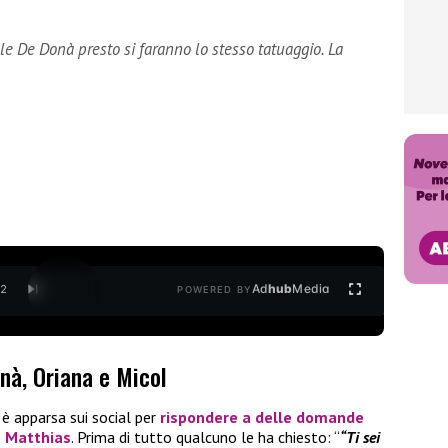
le De Donà presto si faranno lo stesso tatuaggio. La
Ad
hub
Media
/
2
POWERED BY
onà, Oriana e Micol
è apparsa sui social per
rispondere a delle domande
o Matthias
. Prima di tutto qualcuno le ha chiesto: “
“Ti sei