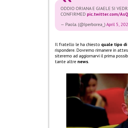
ODDIO ORIANA E GIAELE SI VE
CONFIRMED
pic.twitter.com/A
— Paola. (@Iperborea_)
April 5, 20
Il fratello le ha chiesto
quale tipo d
rispondere. Dovremo rimanere in attes
siteremo ad aggiornarvi il prima possi
tante altre
news
.