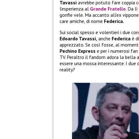
Tavassi
avrebbe potuto fare coppia c
l’esperienza al
Grande Fratello
. Da l
gonfie vele. Ma accanto all’ex vippone
care amiche, di nome
Federica.
Sui social spesso e volentieri i due co
Edoardo Tavassi,
anche
Federica
è d
apprezzato. Se così fosse, al moment
Pechino Express
e per i numerosi fan
TV. Peraltro il fandom adora la bella 
essere una mossa interessante. I due d
reality?