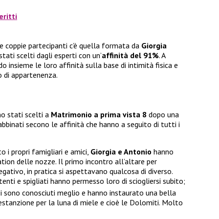
ritti
e coppie partecipanti c’è quella formata da
Giorgia
stati scelti dagli esperti con un’
affinità del 91%
. A
 insieme le loro affinità sulla base di intimità fisica e
o di appartenenza.
o stati scelti a
Matrimonio a prima vista 8
dopo una
abbinati secono le affinità che hanno a seguito di tutti i
 i propri famigliari e amici,
Giorgia e Antonio
hanno
cation delle nozze. Il primo incontro all’altare per
gativo, in pratica si aspettavano qualcosa di diverso.
nti e spigliati hanno permesso loro di sciogliersi subito;
si sono conosciuti meglio e hanno instaurato una bella
estanzione per la luna di miele e cioè le Dolomiti. Molto