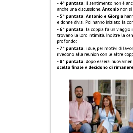
4^ puntata:
il sentimento non è anc
anche una discussione.
Antonio
non si
5^ puntata:
Antonio e Giorgia
hann
e donne divisi. Poi hanno iniziato la c
6^ puntata:
la coppia fa un viaggio i
trovano la loro intimità. Inoltre la cen
profondo;
7^ puntata:
i due, per motivi di lavo
rivedono alla reunion con le altre cop
8^ puntata:
dopo essersi nuovamente 
scelta finale
e
decidono di rimanere