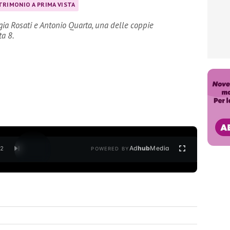
RIMONIO A PRIMA VISTA
gia Rosati e Antonio Quarta, una delle coppie
ta 8.
Ad
hub
Media
/
2
POWERED BY