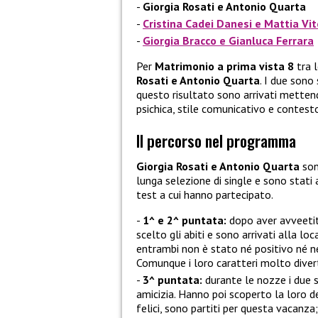
Giorgia Rosati e Antonio Quarta
Cristina Cadei Danesi e Mattia Vite
Giorgia Bracco e Gianluca Ferrara
Per
Matrimonio a prima vista 8
tra l
Rosati e Antonio Quarta
. I due sono 
questo risultato sono arrivati mettendo
psichica, stile comunicativo e contest
Il percorso nel programma
Giorgia Rosati e Antonio Quarta
son
lunga selezione di single e sono stati 
test a cui hanno partecipato.
1^ e 2^ puntata:
dopo aver avveetito
scelto gli abiti e sono arrivati alla lo
entrambi non è stato né positivo né ne
Comunque i loro caratteri molto diverte
3^ puntata:
durante le nozze i due 
amicizia. Hanno poi scoperto la loro d
felici, sono partiti per questa vacanza;