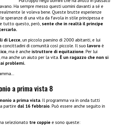
Purtroppo negli uomini che ha avuto in passato
giavano. Ha sempre messo questi uomini davanti a sé e
 realmente le voleva bene. Queste brutte esperienze
le speranze di una vita da favola in stile principessa e
te tutto questo, però,
sente che in realtà il principe
cercarlo.
li di Lecce
, un piccolo paesino di 2000 abitanti, e lui
a concittadini di comunità così piccole. Il suo
lavoro
è
ico
, ma è anche
istruttore di equitazione
. Per lui
, ma anche un aiuto per la vita.
È un ragazzo che non si
dai problemi.
gramma…
onio a prima vista 8
monio a prima vista
. Il programma va in onda tutti
a partire
dal 16 febbraio
. Può essere anche seguito in
 ha selezionato
tre coppie
e sono queste: